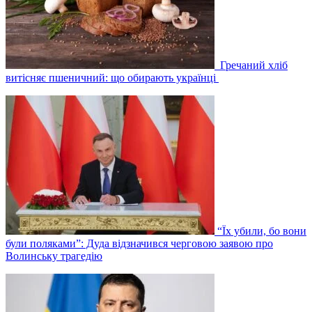
Гречаний хліб
витісняє пшеничний: що обирають українці
“Їх убили, бо вони
були поляками”: Дуда відзначився черговою заявою про
Волинську трагедію