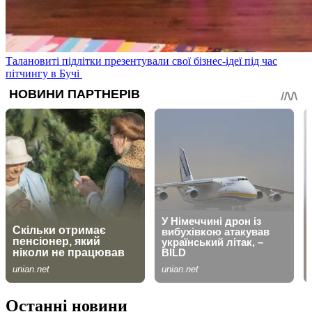
Талановиті підлітки презентували свої бізнес-ідеї під час
пітчингу в Бучі
Останні новини