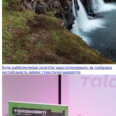
Куди найбезпечніше полетіти зараз відпочивати: як глобальна
нестабільність змінює туристичні маршрути