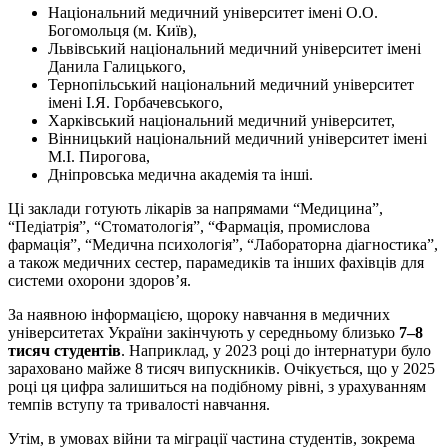
Національний медичний університет імені О.О.
Богомольця (м. Київ),
Львівський національний медичний університет імені
Данила Галицького,
Тернопільський національний медичний університет
імені І.Я. Горбачевського,
Харківський національний медичний університет,
Вінницький національний медичний університет імені
М.І. Пирогова,
Дніпровська медична академія та інші.
Ці заклади готують лікарів за напрямами “Медицина”,
“Педіатрія”, “Стоматологія”, “Фармація, промислова
фармація”, “Медична психологія”, “Лабораторна діагностика”,
а також медичних сестер, парамедиків та інших фахівців для
системи охорони здоров’я.
За наявною інформацією, щороку навчання в медичних
університетах України закінчують у середньому близько
7–8
тисяч студентів
. Наприклад, у 2023 році до інтернатури було
зараховано майже 8 тисяч випускників. Очікується, що у 2025
році ця цифра залишиться на подібному рівні, з урахуванням
темпів вступу та тривалості навчання.
Утім, в умовах війни та міграції частина студентів, зокрема