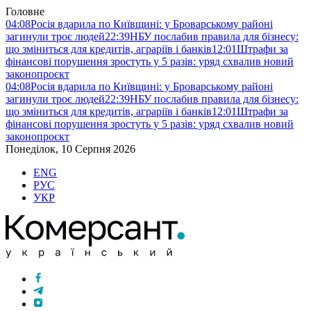
Головне
04:08
Росія вдарила по Київщині: у Броварському районі
загинули троє людей
22:39
НБУ послабив правила для бізнесу:
що зміниться для кредитів, аграріїв і банків
12:01
Штрафи за
фінансові порушення зростуть у 5 разів: уряд схвалив новий
законопроєкт
04:08
Росія вдарила по Київщині: у Броварському районі
загинули троє людей
22:39
НБУ послабив правила для бізнесу:
що зміниться для кредитів, аграріїв і банків
12:01
Штрафи за
фінансові порушення зростуть у 5 разів: уряд схвалив новий
законопроєкт
Понеділок, 10 Серпня 2026
ENG
РУС
УКР