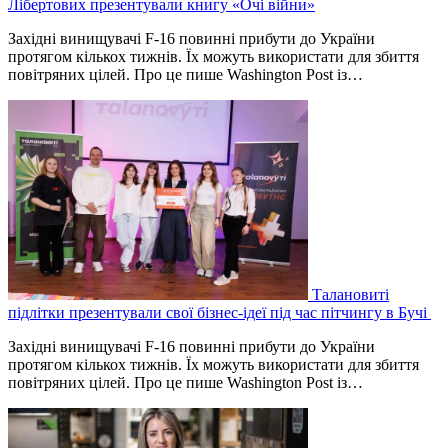
Лібертових презентували книгу «Очі війни»
Західні винищувачі F-16 повинні прибути до України
протягом кількох тижнів. Їх можуть використати для збиття
повітряних цілей. Про це пише Washington Post із…
Талановиті
підлітки презентували свої бізнес-ідеї під час пітчингу в Бучі
Західні винищувачі F-16 повинні прибути до України
протягом кількох тижнів. Їх можуть використати для збиття
повітряних цілей. Про це пише Washington Post із…