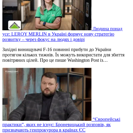
Людина понад
усе: LEROY MERLIN в Україні формує нову стратегію
розвитку – через фокус на людях і довірі
Західні винищувачі F-16 повинні прибути до України
протягом кількох тижнів. Їх можуть використати для збиття
повітряних цілей. Про це пише Washington Post із…
“Європейські
практики”, яких не існує: Броневицький розповів, як
призначають генпрокурора в країнах ЄС