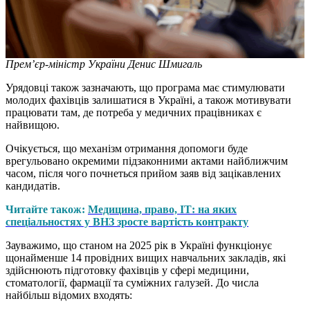
Прем’єр-міністр України Денис Шмигаль
Урядовці також зазначають, що програма має стимулювати
молодих фахівців залишатися в Україні, а також мотивувати
працювати там, де потреба у медичних працівниках є
найвищою.
Очікується, що механізм отримання допомоги буде
врегульовано окремими підзаконними актами найближчим
часом, після чого почнеться прийом заяв від зацікавлених
кандидатів.
Читайте також:
Медицина, право, ІТ: на яких
спеціальностях у ВНЗ зросте вартість контракту
Зауважимо, що станом на 2025 рік в Україні функціонує
щонайменше 14 провідних вищих навчальних закладів, які
здійснюють підготовку фахівців у сфері медицини,
стоматології, фармації та суміжних галузей. До числа
найбільш відомих входять: