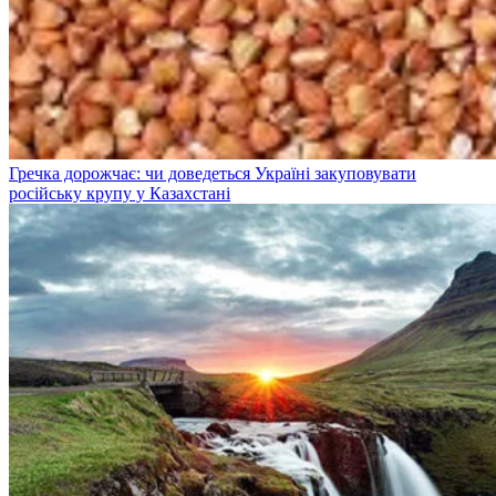
Гречка дорожчає: чи доведеться Україні закуповувати
російську крупу у Казахстані