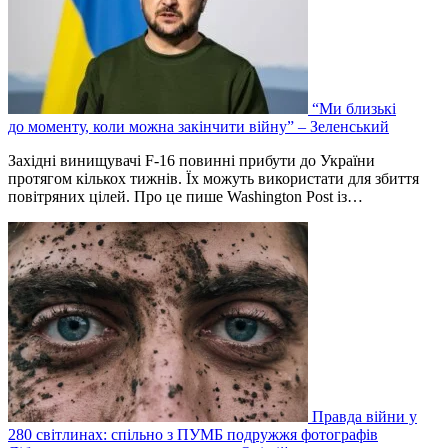
“Ми близькі
до моменту, коли можна закінчити війну” – Зеленський
Західні винищувачі F-16 повинні прибути до України
протягом кількох тижнів. Їх можуть використати для збиття
повітряних цілей. Про це пише Washington Post із…
Правда війни у
280 світлинах: спільно з ПУМБ подружжя фотографів