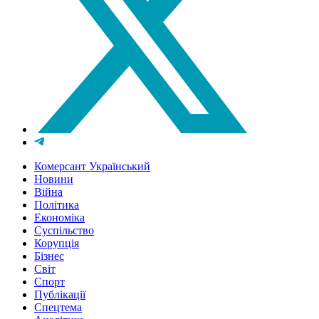
Комерсант Український
Новини
Війна
Політика
Економіка
Суспільство
Корупція
Бізнес
Світ
Спорт
Публікації
Спецтема