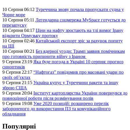
10 Серпня 06:12
Туреччина знову почала пропускати судна у
Чорне море
10 Серпня 05:11
Легендарна соцмережа MySpace готується до
перезапуску
10 Серпня 04:17
Ціни на нафту зростають на тлі вимог Ірану
відкрити Ормузьку протоку
10 Серпня 02:46
Китайський експорт зріс за рахунок попиту
на ШІ
10 Серпня 00:21
Без ядерної угоди: Трамп заявив помічникам
про готовність припинити війну з Іраном
9 Серпня 23:19
Яка буде погода в Україні 10 серпня: прогноз
синоптиків
9 Серпня 22:17
“Нафтогаз” повідомив про масовані удари по
своїх об’єктах
9 Серпня 21:15
Україна купує у Туреччини ракети та іншу
зброю США
9 Серпня 20:04
Інститут картоплярства України повернувся до
повноцінної роботи після розмінування полів
9 Серпня 19:08
Уже 2020 позицій: розширено перелік
забороненого до використання ПЗ та комунікаційного
обладнання
Популярні