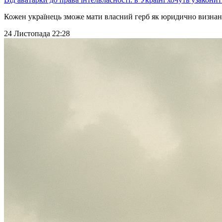
Кожен українець зможе мати власний герб як юридично визнани
24 Листопада 22:28