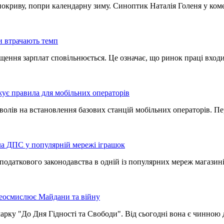
 покриву, попри календарну зиму. Синоптик Наталія Голеня у к
ти втрачають темп
ищення зарплат сповільнюється. Це означає, що ринок праці вхо
ує правила для мобільних операторів
лів на встановлення базових станцій мобільних операторів. Пе
шла ДПС у популярній мережі іграшок
одаткового законодавства в одній із популярних мереж магазин
реосмислює Майдани та війну
рку "До Дня Гідності та Свободи". Від сьогодні вона є чинною 