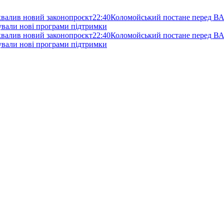
схвалив новий законопроєкт
22:40
Коломойський постане перед ВА
нували нові програми підтримки
схвалив новий законопроєкт
22:40
Коломойський постане перед ВА
нували нові програми підтримки