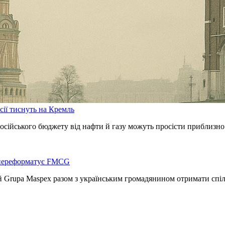
сії тиснуть на Кремль
 російського бюджету від нафти й газу можуть просісти приблизн
 переформатує FMCG
 Grupa Maspex разом з українським громадянином отримати спі