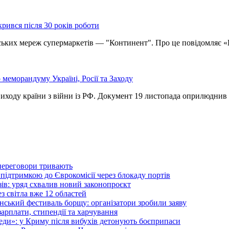
рився після 30 років роботи
іських мереж супермаркетів — "Континент". Про це повідомляє 
 меморандуму Україні, Росії та Заходу
виходу країни з війни із РФ. Документ 19 листопада оприлюднив
 переговори тривають
а підтримкою до Єврокомісії через блокаду портів
зів: уряд схвалив новий законопроєкт
з світла вже 12 областей
нський фестиваль борщу: організатори зробили заяву
 зарплати, стипендії та харчування
еди»: у Криму після вибухів детонують боєприпаси