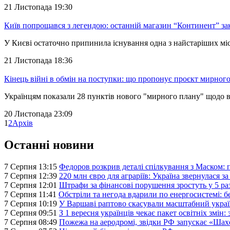
21 Листопада 19:30
Київ попрощався з легендою: останній магазин “Континент” зак
У Києві остаточно припинила існування одна з найстаріших м
21 Листопада 18:36
Кінець війні в обмін на поступки: що пропонує проєкт мирного
Українцям показали 28 пунктів нового "мирного плану" щодо 
20 Листопада 23:09
1
2
Архів
Останні новини
7 Серпня 13:15
Федоров розкрив деталі спілкування з Маском:
7 Серпня 12:39
220 млн євро для аграріїв: Україна звернулася з
7 Серпня 12:01
Штрафи за фінансові порушення зростуть у 5 ра
7 Серпня 11:41
Обстріли та негода вдарили по енергосистемі: бе
7 Серпня 10:19
У Варшаві раптово скасували масштабний украї
7 Серпня 09:51
З 1 вересня українців чекає пакет освітніх змін:
7 Серпня 08:49
Пожежа на аеродромі, звідки РФ запускає «Шах