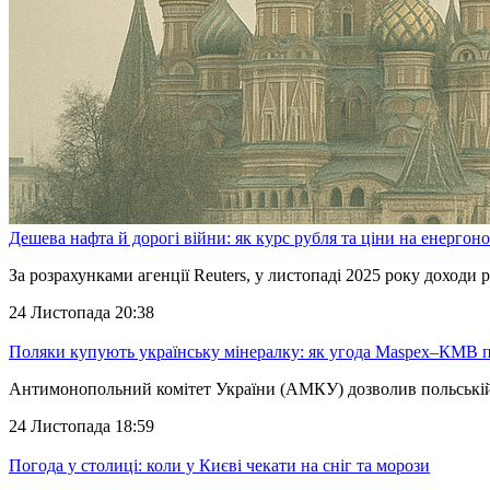
Дешева нафта й дорогі війни: як курс рубля та ціни на енергоно
За розрахунками агенції Reuters, у листопаді 2025 року доходи
24 Листопада 20:38
Поляки купують українську мінералку: як угода Maspex–КМВ
Антимонопольний комітет України (АМКУ) дозволив польській
24 Листопада 18:59
Погода у столиці: коли у Києві чекати на сніг та морози