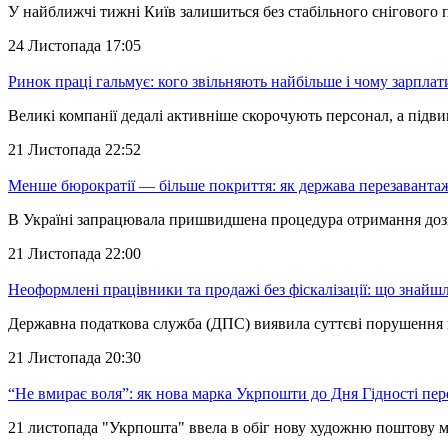
У найближчі тижні Київ залишиться без стабільного снігового
24 Листопада 17:05
Ринок праці гальмує: кого звільняють найбільше і чому зарпла
Великі компанії дедалі активніше скорочують персонал, а підв
21 Листопада 22:52
Менше бюрократії — більше покриття: як держава перезавантаж
В Україні запрацювала пришвидшена процедура отримання дозво
21 Листопада 22:00
Неоформлені працівники та продажі без фіскалізації: що знай
Державна податкова служба (ДПС) виявила суттєві порушення п
21 Листопада 20:30
“Не вмирає воля”: як нова марка Укрпошти до Дня Гідності пе
21 листопада "Укрпошта" ввела в обіг нову художню поштову ма