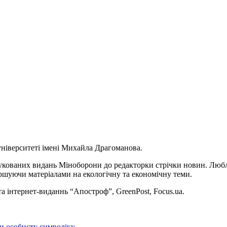
університеті імені Михайла Драгоманова.
друкованих видань Міноборони до редакторки стрічки новин. Лю
ершуючи матеріалами на екологічну та економічну теми.
та інтернет-виданнь “Апостроф”, GreenPost, Focus.ua.
ти особисту символіку