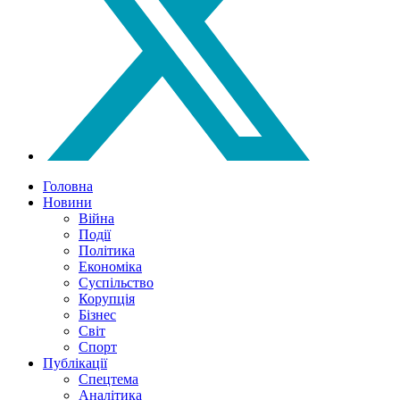
Головна
Новини
Війна
Події
Політика
Економіка
Суспільство
Корупція
Бізнес
Світ
Спорт
Публікації
Спецтема
Аналітика