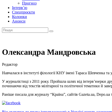
Прогноз
Інтерв’ю
Спецпроєкти
Колонки
Анонси
Олександра Мандровська
Редактор
Навчалася в інституті філології КНУ імені Тараса Шевченка та 
У журналістиці з 2011 року. Пройшла шлях від інтерв’юерки 
починаючи від текстів мілітарної та політичної тематики й зав
Раніше писала для журналу “Країна”, сайтів Gazeta.ua, Depo.ua 
Від аватарки до права інтелвласності: в Україні хочуть узакони