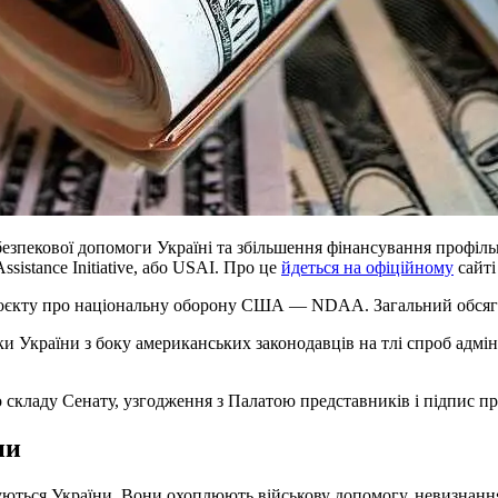
зпекової допомоги Україні та збільшення фінансування профільн
sistance Initiative, або USAI. Про це
йдеться на офіційному
сайті
роєкту про національну оборону США — NDAA. Загальний обсяг о
ки України з боку американських законодавців на тлі спроб адмін
 складу Сенату, узгодження з Палатою представників і підпис 
ни
уються України. Вони охоплюють військову допомогу, невизнання 