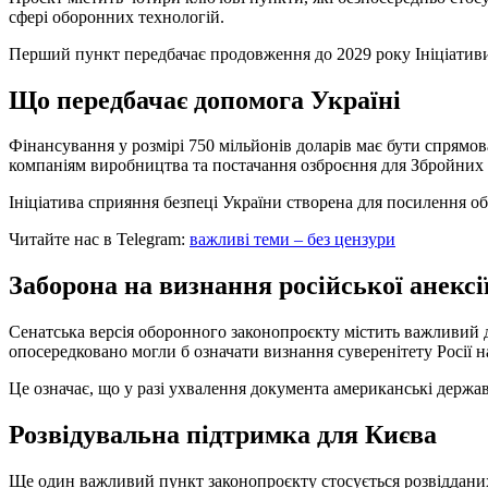
сфері оборонних технологій.
Перший пункт передбачає продовження до 2029 року Ініціативи сп
Що передбачає допомога Україні
Фінансування у розмірі 750 мільйонів доларів має бути спрямо
компаніям виробництва та постачання озброєння для Збройних 
Ініціатива сприяння безпеці України створена для посилення обо
Читайте нас в Telegram:
важливі теми – без цензури
Заборона на визнання російської анексі
Сенатська версія оборонного законопроєкту містить важливий 
опосередковано могли б означати визнання суверенітету Росії 
Це означає, що у разі ухвалення документа американські держав
Розвідувальна підтримка для Києва
Ще один важливий пункт законопроєкту стосується розвіддани