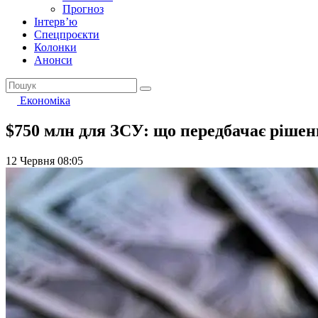
Прогноз
Інтерв’ю
Спецпроєкти
Колонки
Анонси
Економіка
$750 млн для ЗСУ: що передбачає ріш
12 Червня 08:05