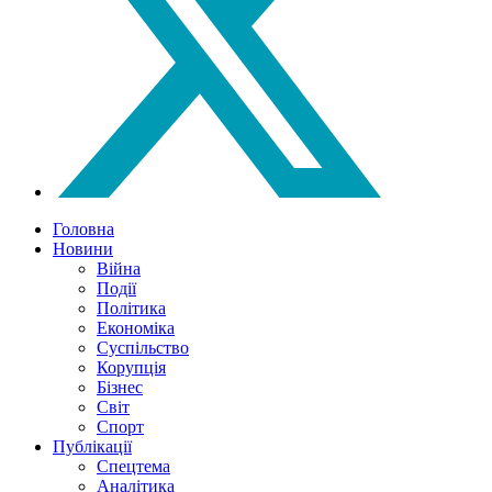
Головна
Новини
Війна
Події
Політика
Економіка
Суспільство
Корупція
Бізнес
Світ
Спорт
Публікації
Спецтема
Аналітика