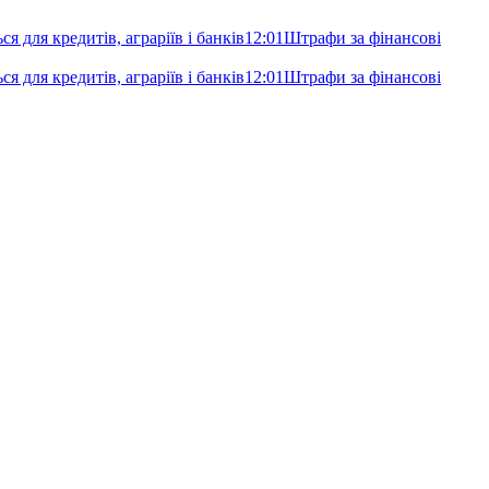
я для кредитів, аграріїв і банків
12:01
Штрафи за фінансові
я для кредитів, аграріїв і банків
12:01
Штрафи за фінансові