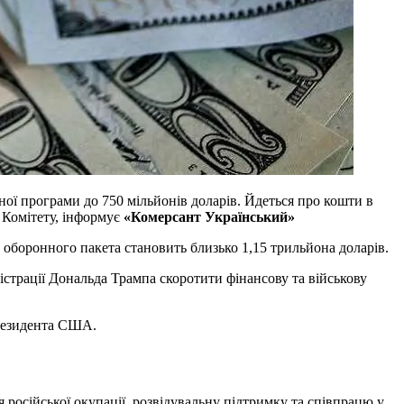
ої програми до 750 мільйонів доларів. Йдеться про кошти в
 Комітету, інформує
«Комерсант Український»
боронного пакета становить близько 1,15 трильйона доларів.
істрації Дональда Трампа скоротити фінансову та військову
президента США.
російської окупації, розвідувальну підтримку та співпрацю у