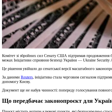
Комітет зі збройних сил Сенату США підтримав продовження бе
межах Ініціативи сприяння безпеці України — Ukraine Security As
Це рішення увійшло до сенатської версії масштабного законоп
За даними
Reuters
, ініціатива стала черговим сигналом підтрим
допомогу Києву.
Документ ще не набув чинності: попереду голосування повного
Що передбачає законопроєкт для Украї
Проєкт містить чотири ключові пункти, які безпосередньо стос