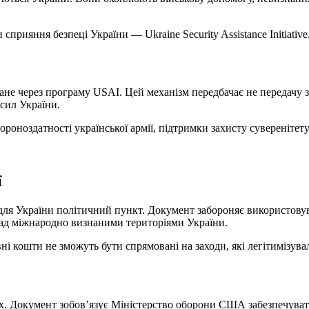
рияння безпеці України — Ukraine Security Assistance Initiative
ване через програму USAI. Цей механізм передбачає не передачу 
сил України.
роноздатності української армії, підтримки захисту суверенітету 
ї
для України політичний пункт. Документ забороняє використовув
над міжнародно визнаними територіями України.
ні кошти не зможуть бути спрямовані на заходи, які легітимізува
х. Документ зобов’язує Міністерство оборони США забезпечува