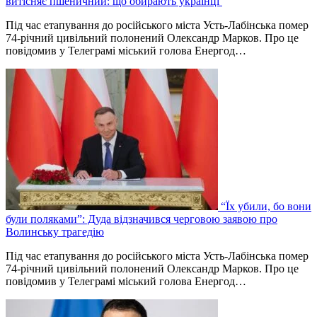
витісняє пшеничний: що обирають українці
Під час етапування до російського міста Усть-Лабінська помер
74-річний цивільний полонений Олександр Марков. Про це
повідомив у Телеграмі міський голова Енергод…
“Їх убили, бо вони
були поляками”: Дуда відзначився черговою заявою про
Волинську трагедію
Під час етапування до російського міста Усть-Лабінська помер
74-річний цивільний полонений Олександр Марков. Про це
повідомив у Телеграмі міський голова Енергод…