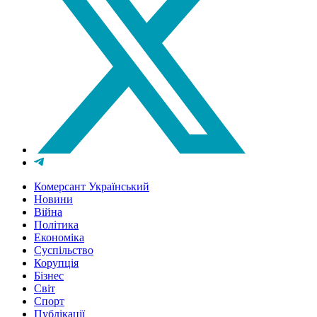
Комерсант Український
Новини
Війна
Політика
Економіка
Суспільство
Корупція
Бізнес
Світ
Спорт
Публікації