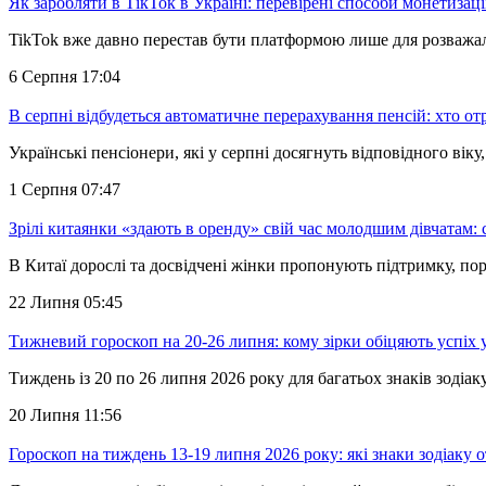
Як заробляти в ТікТок в Україні: перевірені способи монетизаці
TikTok вже давно перестав бути платформою лише для розважал
6 Серпня 17:04
В серпні відбудеться автоматичне перерахування пенсій: хто от
Українські пенсіонери, які у серпні досягнуть відповідного в
1 Серпня 07:47
Зрілі китаянки «здають в оренду» свій час молодшим дівчатам:
В Китаї дорослі та досвідчені жінки пропонують підтримку, п
22 Липня 05:45
Тижневий гороскоп на 20-26 липня: кому зірки обіцяють успіх у
Тиждень із 20 по 26 липня 2026 року для багатьох знаків зоді
20 Липня 11:56
Гороскоп на тиждень 13-19 липня 2026 року: які знаки зодіаку