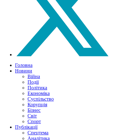
Головна
Новини
Війна
Події
Політика
Економіка
Суспільство
Корупція
Бізнес
Світ
Спорт
Публікації
Спецтема
Аналітика