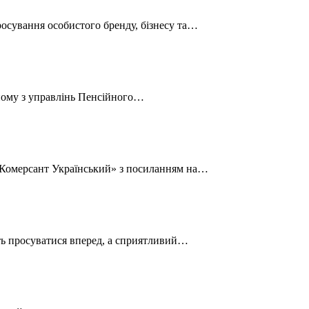
росування особистого бренду, бізнесу та…
дному з управлінь Пенсійного…
 «Комерсант Український» з посиланням на…
уть просуватися вперед, а сприятливий…