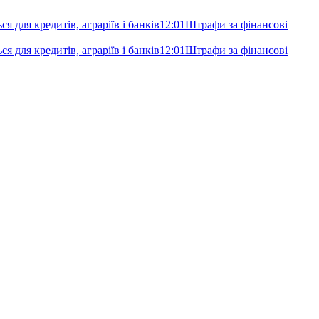
я для кредитів, аграріїв і банків
12:01
Штрафи за фінансові
я для кредитів, аграріїв і банків
12:01
Штрафи за фінансові