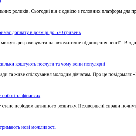
ї
ьних роликів. Сьогодні він є однією з головних платформ для п
римає доплату в розмірі до 570 гривень
іку, можуть розраховувати на автоматичне підвищення пенсії. В о
 скільки коштують послуги та чому вони популярні
оради та живе спілкування молодим дівчатам. Про це повідомляє
 роботі та фінансах
аку стане періодом активного розвитку. Незавершені справи почн
 отримають нові можливості