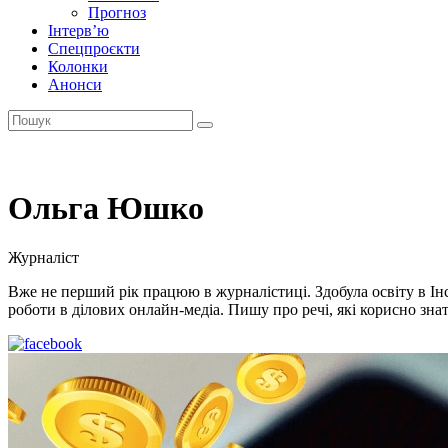
Прогноз
Інтерв’ю
Спецпроєкти
Колонки
Анонси
Ольга Юшко
Журналіст
Вже не перший рік працюю в журналістиці. Здобула освіту в Ін
роботи в ділових онлайн-медіа. Пишу про речі, які корисно зн