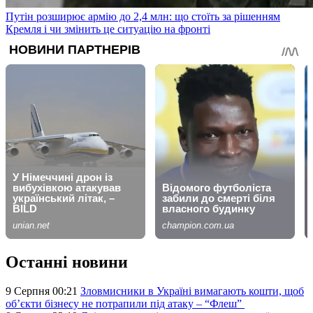
Путін розширює армію до 2,4 млн: що стоїть за рішенням
Кремля і чи змінить це ситуацію на фронті
Останні новини
9 Серпня 00:21
Зловмисники в Україні вимагають кошти, щоб
об’єкти бізнесу не потрапили під атаку – “Флеш”