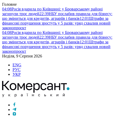
Головне
04:08
Росія вдарила по Київщині: у Броварському районі
загинули троє людей
22:39
НБУ послабив правила для бізнесу:
що зміниться для кредитів, аграріїв і банків
12:01
Штрафи за
фінансові порушення зростуть у 5 разів: уряд схвалив новий
законопроєкт
04:08
Росія вдарила по Київщині: у Броварському районі
загинули троє людей
22:39
НБУ послабив правила для бізнесу:
що зміниться для кредитів, аграріїв і банків
12:01
Штрафи за
фінансові порушення зростуть у 5 разів: уряд схвалив новий
законопроєкт
Неділя, 9 Серпня 2026
ENG
РУС
УКР