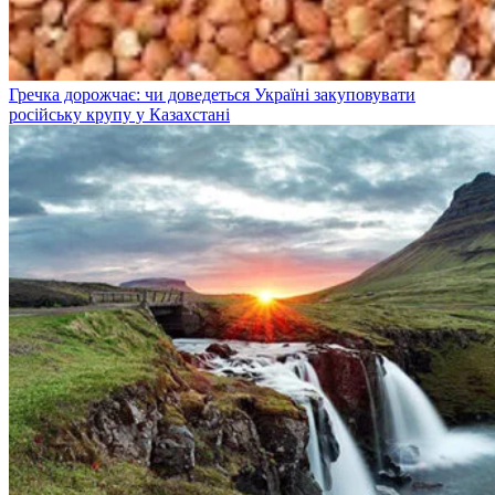
Гречка дорожчає: чи доведеться Україні закуповувати
російську крупу у Казахстані