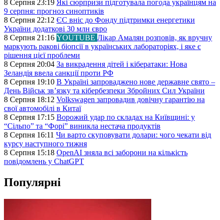
8 Серпня 23:19
Які сюрпризи підготувала погода українцям на
9 серпня: прогноз синоптиків
8 Серпня 22:12
ЄС вніс до Фонду підтримки енергетики
України додаткові 30 млн євро
8 Серпня 21:16
YOUTUBE
Лікар Амалян розповів, як вручну
маркують ракові біопсії в українських лабораторіях, і яке є
рішення цієї проблеми
8 Серпня 20:04
За викрадення дітей і кібератаки: Нова
Зеландія ввела санкції проти РФ
8 Серпня 19:10
В Україні запроваджено нове державне свято –
День Військ звʼязку та кібербезпеки Збройних Сил України
8 Серпня 18:12
Volkswagen запровадив довічну гарантію на
свої автомобілі в Китаї
8 Серпня 17:15
Ворожий удар по складах на Київщині: у
“Сільпо” та “Форі” виникла нестача продуктів
8 Серпня 16:11
Чи варто скуповувати долари: чого чекати від
курсу наступного тижня
8 Серпня 15:18
OpenAI зняла всі заборони на кількість
повідомлень у ChatGPT
Популярні