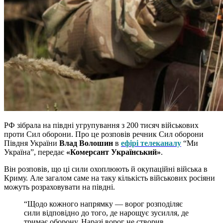
РФ зібрала на півдні угрупування з 200 тисяч військових
проти Сил оборони. Про це розповів речник Сил оборони
Півдня України
Влад Волошин
в
ефірі телеканалу
“Ми
Україна”, передає
«Комерсант Український»
.
Він розповів, що ці сили охоплюють й окупаційні війська в
Криму. Але загалом саме на таку кількість військових росіяни
можуть розраховувати на півдні.
“Щодо кожного напрямку — ворог розподіляє
сили відповідно до того, де нарощує зусилля, де
тримає оборону. Наразі ворог не створив