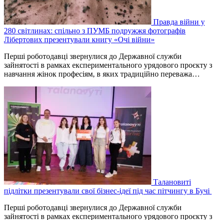
Правда війни у
280 світлинах: спільно з ПУМБ подружжя фотографів
Лібертових презентували книгу «Очі війни»
Перші роботодавці звернулися до Державної служби
зайнятості в рамках експериментального урядового проєкту з
навчання жінок професіям, в яких традиційно переважа…
Талановиті
підлітки презентували свої бізнес-ідеї під час пітчингу в Бучі
Перші роботодавці звернулися до Державної служби
зайнятості в рамках експериментального урядового проєкту з