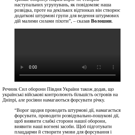
наступальних угрупувань, як повідомляє наша
розвідка, проте на декількох відтинках він створює
додаткові штурмові групи для ведення штурмових
дій малими силами піхоти”, – сказав
Волошин
.
Речник Сил оборони Півдня України також додав, що
українські військові контролюють більшість островів на
Дніпрі, але росіяни намагаються форсувати річку.
“Ворог щодня проводить штурмові дії, намагається
форсувати, проводити розвідувально-пошукові дії,
щоб виявити слабкі сторони нашої оборони,
виявити наші вогневі засоби. Щоб підготувати
плацдарми й створити умови для форсування і