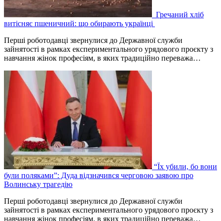
Гречаний хліб
витісняє пшеничний: що обирають українці
Перші роботодавці звернулися до Державної служби
зайнятості в рамках експериментального урядового проєкту з
навчання жінок професіям, в яких традиційно переважа…
“Їх убили, бо вони
були поляками”: Дуда відзначився черговою заявою про
Волинську трагедію
Перші роботодавці звернулися до Державної служби
зайнятості в рамках експериментального урядового проєкту з
навчання жінок професіям, в яких традиційно переважа…