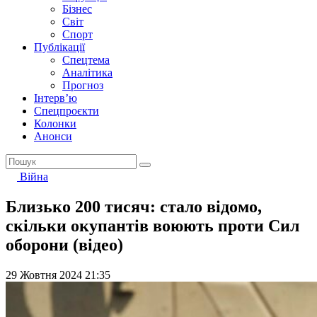
Бізнес
Світ
Спорт
Публікації
Спецтема
Аналітика
Прогноз
Інтерв’ю
Спецпроєкти
Колонки
Анонси
Війна
Близько 200 тисяч: стало відомо,
скільки окупантів воюють проти Сил
оборони (відео)
29 Жовтня 2024 21:35