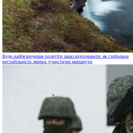
Куди найбезпечніше полетіти зараз відпочивати: як глобальна
нестабільність змінює туристичні маршрути