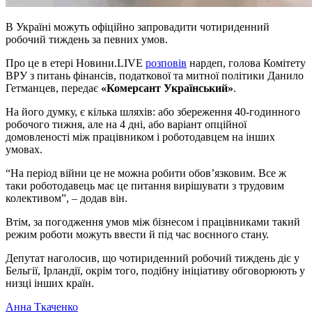
В Україні можуть офіційно запровадити чотириденний
робочий тиждень за певних умов.
Про це в етері Новини.LIVE
розповів
нардеп, голова Комітету
ВРУ з питань фінансів, податкової та митної політики Данило
Гетманцев, передає
«Комерсант Український»
.
На його думку, є кілька шляхів: або збереження 40-годинного
робочого тижня, але на 4 дні, або варіант опційної
домовленості між працівником і роботодавцем на інших
умовах.
“На період війни це не можна робити обов’язковим. Все ж
таки роботодавець має це питання вирішувати з трудовим
колективом”, – додав він.
Втім, за погодження умов між бізнесом і працівниками такий
режим роботи можуть ввести й під час воєнного стану.
Депутат наголосив, що чотириденний робочий тиждень діє у
Бельгії, Ірландії, окрім того, подібну ініціативу обговорюють у
низці інших країн.
Анна Ткаченко