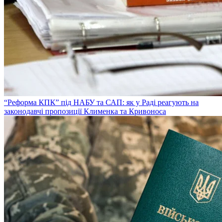
“Реформа КПК” під НАБУ та САП: як у Раді реагують на
законодавчі пропозиції Клименка та Кривоноса