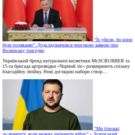
“Їх убили, бо вони
були поляками”: Дуда відзначився черговою заявою про
Волинську трагедію
Український бренд натуральної косметики Mr.SCRUBBER та
15-та бригада артрозвідки «Чорний ліс» розширюють спільну
благодійну лінійку. Нові доглядові набори створ…
“Ми близькі
до моменту, коли можна закінчити війну” – Зеленський