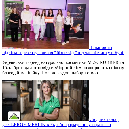
Талановиті
підлітки презентували свої бізнес-ідеї під час пітчингу в Бучі
Український бренд натуральної косметики Mr.SCRUBBER та
15-та бригада артрозвідки «Чорний ліс» розширюють спільну
благодійну лінійку. Нові доглядові набори створ…
Людина понад
усе: LEROY MERLIN в Україні формує нову стратегію