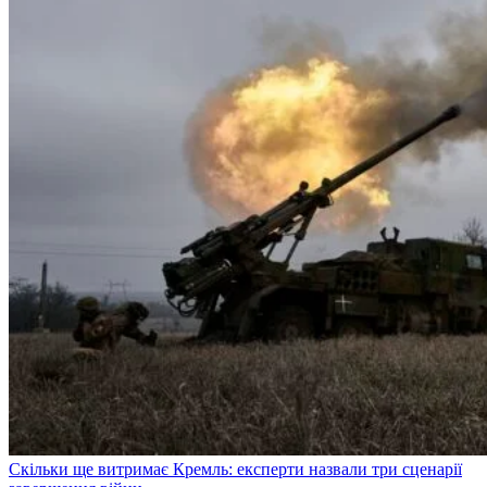
Скільки ще витримає Кремль: експерти назвали три сценарії