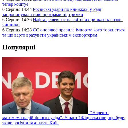
тепер коштує
6 Серпня 14:44
Російські удари по книжках: у Раді
запропонували нові програми підтримки
6 Серпня 14:36
Нафта дешевшає на світових ринках: ключові
чинники
6 Серпня 14:28
ЄС оновлює правила імпорту: кого торкнеться
та що варто врахувати українським експортерам
Популярні
“Нарешті
матимемо надійнішого сусіда”. У партії Фіцо сказали, що буде,
якщо росіяни захоплять Київ