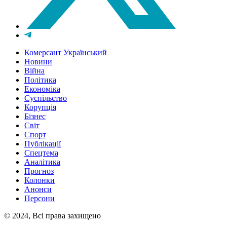
Комерсант Український
Новини
Війна
Політика
Економіка
Суспільство
Корупція
Бізнес
Світ
Спорт
Публікації
Спецтема
Аналітика
Прогноз
Колонки
Анонси
Персони
© 2024, Всі права захищено