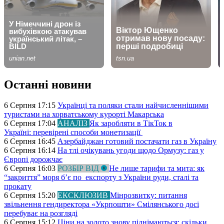
Останні новини
6 Серпня 17:15
Українці та поляки стали найчисленнішими
туристами на хорватському курорті Макарська
6 Серпня 17:04
АНАЛІЗ
Як заробляти в ТікТок в
Україні: перевірені способи монетизації
6 Серпня 16:45
Азербайджан готовий постачати газ в Україну
6 Серпня 16:14
На тлі очікувань угоди щодо Ормузу: газ у
Європі дорожчає
6 Серпня 16:03
РОЗБІР ВІД
Не лише тарифи та мита: як
“закриття” моря б’є по експорту з України руди, сталі та
прокату
6 Серпня 15:20
ЕКСКЛЮЗИВ
Мінрозвитку: питання
звільнення гендиректора «Укрпошти» Смілянського досі
перебуває на розгляді
6 Серпня 15:12
Ціни на золото знову піднімаються: скільки