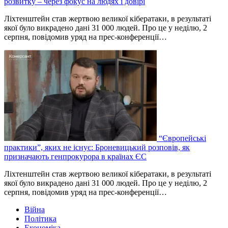
розвитку – через фокус на людях і довірі
Ліхтенштейн став жертвою великої кібератаки, в результаті
якої було викрадено дані 31 000 людей. Про це у неділю, 2
серпня, повідомив уряд на прес-конференції…
“Європейські
практики”, яких не існує: Броневицький розповів, як
призначають генпрокурора в країнах ЄС
Ліхтенштейн став жертвою великої кібератаки, в результаті
якої було викрадено дані 31 000 людей. Про це у неділю, 2
серпня, повідомив уряд на прес-конференції…
Війна
Політика
Економіка