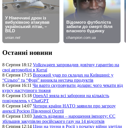
Останні новини
8 Серпня 18:12
Volkswagen запровадив довічну гарантію на
свої автомобілі в Китаї
8 Серпня 17:15
Ворожий удар по складах на Київщині: у
“Сільпо” та “Форі” виникла нестача продуктів
8 Серпня 16:11
Чи варто скуповувати долари: чого чекати від
курсу наступного тижня
8 Серпня 15:18
OpenAI зняла всі заборони на кількість
повідомлень у ChatGPT
8 Серпня 14:07
Чотири країни НАТО заявили про загрозу
анексії Росією Південної Осетії
8 Серпня 13:03
Замість відмови – нарощення імпорту: ЄС
збільшив закупівлю російського газу на 14 відсотків
8 Серпня 12:14
Ціни на труни в Росії з початку війни злетіли