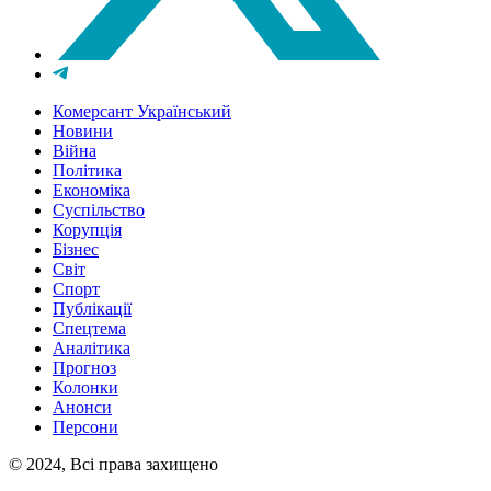
Комерсант Український
Новини
Війна
Політика
Економіка
Суспільство
Корупція
Бізнес
Світ
Спорт
Публікації
Спецтема
Аналітика
Прогноз
Колонки
Анонси
Персони
© 2024, Всі права захищено