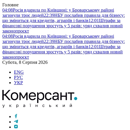
Головне
04:08
Росія вдарила по Київщині: у Броварському районі
загинули троє людей
22:39
НБУ послабив правила для бізнесу:
що зміниться для кредитів, аграріїв і банків
12:01
Штрафи за
фінансові порушення зростуть у 5 разів: уряд схвалив новий
законопроєкт
04:08
Росія вдарила по Київщині: у Броварському районі
загинули троє людей
22:39
НБУ послабив правила для бізнесу:
що зміниться для кредитів, аграріїв і банків
12:01
Штрафи за
фінансові порушення зростуть у 5 разів: уряд схвалив новий
законопроєкт
Субота, 8 Серпня 2026
ENG
РУС
УКР