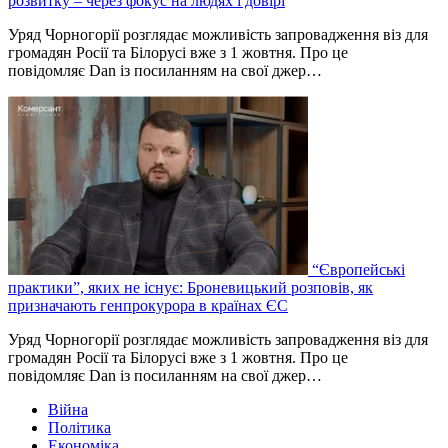
розвитку – через фокус на людях і довірі
Уряд Чорногорії розглядає можливість запровадження віз для
громадян Росії та Білорусі вже з 1 жовтня. Про це
повідомляє Dan із посиланням на свої джер…
“Європейські
практики”, яких не існує: Броневицький розповів, як
призначають генпрокурора в країнах ЄС
Уряд Чорногорії розглядає можливість запровадження віз для
громадян Росії та Білорусі вже з 1 жовтня. Про це
повідомляє Dan із посиланням на свої джер…
Війна
Політика
Економіка