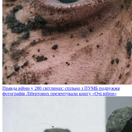
Правда війни у 280 світлинах: спільно з ПУМБ подружжя
фотографів Лібертових презентували книгу «Очі війни»