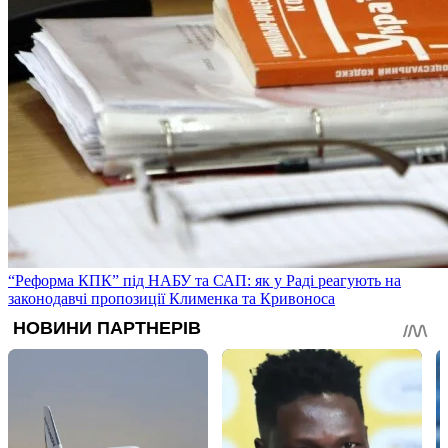
“Реформа КПК” під НАБУ та САП: як у Раді реагують на
законодавчі пропозиції Клименка та Кривоноса