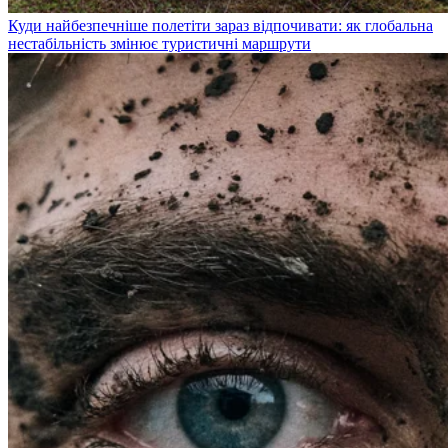
Куди найбезпечніше полетіти зараз відпочивати: як глобальна
нестабільність змінює туристичні маршрути