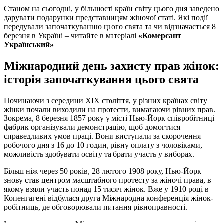
Станом на сьогодні, у більшості країн світу цього дня заведено
дарувати подарунки представницям жіночої статі. Які події
передували започаткуванню цього свята та чи відзначається 8
березня в Україні – читайте в матеріалі
«Комерсант
Український»
Міжнародний день захисту прав жінок:
історія започаткування цього свята
Починаючи з середини XIX століття, у різних країнах світу
жінки почали виходили на протести, вимагаючи рівних прав.
Зокрема, 8 березня 1857 року у місті Нью-Йорк співробітниці
фабрик організували демонстрацію, щоб домогтися
справедливих умов праці. Вони виступали за скорочення
робочого дня з 16 до 10 годин, рівну оплату з чоловіками,
можливість здобувати освіту та брати участь у виборах.
Більш ніж через 50 років, 28 лютого 1908 року, Нью-Йорк
знову став центром масштабного протесту за жіночі права, в
якому взяли участь понад 15 тисяч жінок. Вже у 1910 році в
Копенгагені відбулася друга Міжнародна конференція жінок-
робітниць, де обговорювали питання рівноправності.