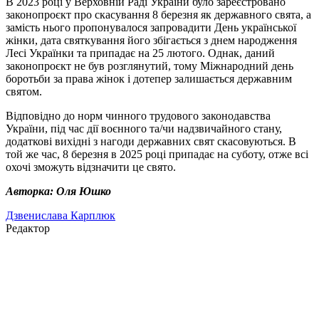
В 2023 році у Верховній Раді України було зареєстровано
законопроєкт про скасування 8 березня як державного свята, а
замість нього пропонувалося запровадити День української
жінки, дата святкування його збігається з днем народження
Лесі Українки та припадає на 25 лютого. Однак, даний
законопроєкт не був розглянутий, тому Міжнародний день
боротьби за права жінок і дотепер залишається державним
святом.
Відповідно до норм чинного трудового законодавства
України, під час дії воєнного та/чи надзвичайного стану,
додаткові вихідні з нагоди державних свят скасовуються. В
той же час, 8 березня в 2025 році припадає на суботу, отже всі
охочі зможуть відзначити це свято.
Авторка: Оля Юшко
Дзвенислава Карплюк
Редактор