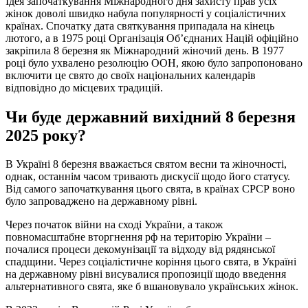
Ідея започаткування Міжнародного дня захисту прав усіх
жінок доволі швидко набула популярності у соціалістичних
країнах. Спочатку дата святкування припадала на кінець
лютого, а в 1975 році Організація Об’єднаних Націй офіційно
закріпила 8 березня як Міжнародний жіночий день. В 1977
році було ухвалено резолюцію ООН, якою було запропоновано
включити це свято до своїх національних календарів
відповідно до місцевих традицій.
Чи буде державний вихідний 8 березня
2025 року
?
В Україні 8 березня вважається святом весни та жіночності,
однак, останнім часом тривають дискусії щодо його статусу.
Від самого започаткування цього свята, в країнах СРСР воно
було запроваджено на державному рівні.
Через початок війни на сході України, а також
повномасштабне вторгнення рф на територію України –
почалися процеси декомунізації та відходу від рядянської
спадщини. Через соціалістичне коріння цього свята, в Україні
на державному рівні висувалися пропозиції щодо введення
альтернативного свята, яке б вшановувало українських жінок.