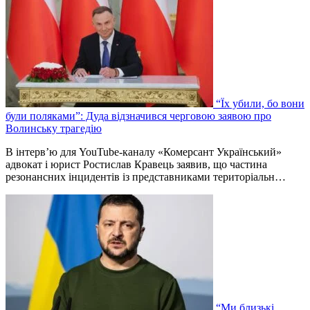
“Їх убили, бо вони
були поляками”: Дуда відзначився черговою заявою про
Волинську трагедію
В інтерв’ю для YouTube-каналу «Комерсант Український»
адвокат і юрист Ростислав Кравець заявив, що частина
резонансних інцидентів із представниками територіальн…
“Ми близькі