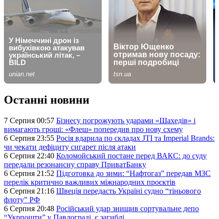
Останні новини
7 Серпня 00:57
Бізнесу погрожують ударами «Шахедів» і
вимагають гроші: «Флеш» попередив про нову схему
6 Серпня 23:55
Росія вдарила по складах JTI та Imperial Brands:
чи чекати дефіциту сигарет після атаки
6 Серпня 22:40
Коломойський постане перед ВАКС: до суду
передали резонансну справу ПриватБанку
6 Серпня 21:52
Підготовка до зими: “Нафтогаз” передав МЗС
перелік критично важливих міжнародних проєктів
6 Серпня 21:16
Швеція передасть Україні судно “тіньового
флоту” РФ
6 Серпня 20:48
Російський удар знищив сортувальне депо
“Укрпошти” у Павлограді, є загиблі