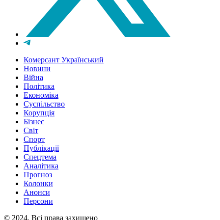
Комерсант Український
Новини
Війна
Політика
Економіка
Суспільство
Корупція
Бізнес
Світ
Спорт
Публікації
Спецтема
Аналітика
Прогноз
Колонки
Анонси
Персони
© 2024, Всі права захищено