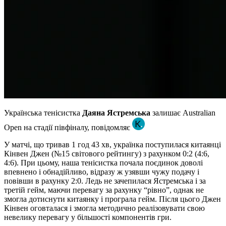
Українська тенісистка
Даяна Ястремська
залишає Australian
Open на стадії півфіналу, повідомляє
У матчі, що тривав 1 год 43 хв, українка поступилася китаянці
Кінвен Джен (№15 світового рейтингу) з рахунком 0:2 (4:6,
4:6). При цьому, наша тенісистка почала поєдинок доволі
впевнено і обнадійливо, відразу ж узявши чужу подачу і
повівши в рахунку 2:0. Ледь не зачепилася Ястремська і за
третій гейм, маючи перевагу за рахунку “рівно”, однак не
змогла дотиснути китаянку і програла гейм. Після цього Джен
Кінвен оговталася і змогла методично реалізовувати свою
невелику перевагу у більшості компонентів гри.