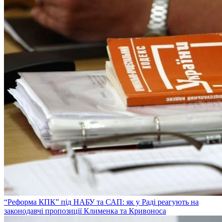
“Реформа КПК” під НАБУ та САП: як у Раді реагують на
законодавчі пропозиції Клименка та Кривоноса