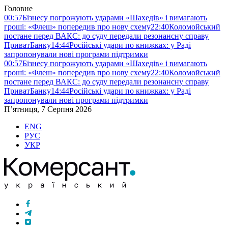
Головне
00:57
Бізнесу погрожують ударами «Шахедів» і вимагають
гроші: «Флеш» попередив про нову схему
22:40
Коломойський
постане перед ВАКС: до суду передали резонансну справу
ПриватБанку
14:44
Російські удари по книжках: у Раді
запропонували нові програми підтримки
00:57
Бізнесу погрожують ударами «Шахедів» і вимагають
гроші: «Флеш» попередив про нову схему
22:40
Коломойський
постане перед ВАКС: до суду передали резонансну справу
ПриватБанку
14:44
Російські удари по книжках: у Раді
запропонували нові програми підтримки
П’ятниця, 7 Серпня 2026
ENG
РУС
УКР