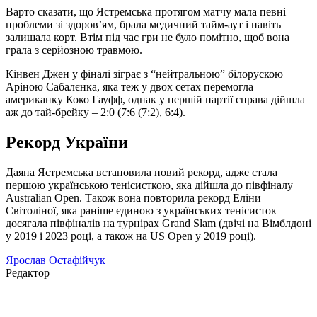
Варто сказати, що Ястремська протягом матчу мала певні
проблеми зі здоров’ям, брала медичний тайм-аут і навіть
залишала корт. Втім під час гри не було помітно, щоб вона
грала з серйозною травмою.
Кінвен Джен у фіналі зіграє з “нейтральною” білорускою
Аріною Сабалєнка, яка теж у двох сетах перемогла
американку Коко Гауфф, однак у першій партії справа дійшла
аж до тай-брейку – 2:0 (7:6 (7:2), 6:4).
Рекорд України
Даяна Ястремська встановила новий рекорд, адже стала
першою українською тенісисткою, яка дійшла до півфіналу
Australian Open. Також вона повторила рекорд Еліни
Світоліної, яка раніше єдиною з українських тенісисток
досягала півфіналів на турнірах Grand Slam (двічі на Вімблдоні
у 2019 і 2023 році, а також на US Open у 2019 році).
Ярослав Остафійчук
Редактор