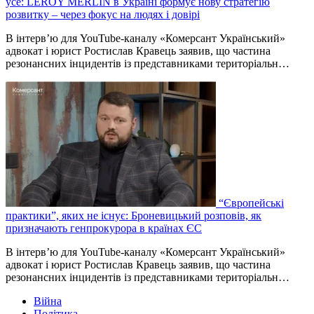
усе: LEROY MERLIN в Україні формує нову стратегію
розвитку – через фокус на людях і довірі
В інтерв’ю для YouTube-каналу «Комерсант Український»
адвокат і юрист Ростислав Кравець заявив, що частина
резонансних інцидентів із представниками територіальн…
“Європейські
практики”, яких не існує: Броневицький розповів, як
призначають генпрокурора в країнах ЄС
В інтерв’ю для YouTube-каналу «Комерсант Український»
адвокат і юрист Ростислав Кравець заявив, що частина
резонансних інцидентів із представниками територіальн…
Війна
Політика