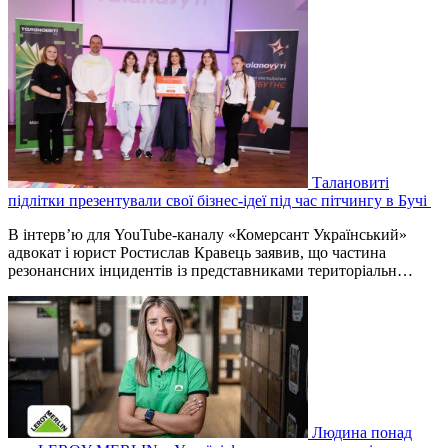
Талановиті
підлітки презентували свої бізнес-ідеї під час пітчингу в Бучі
В інтерв’ю для YouTube-каналу «Комерсант Український»
адвокат і юрист Ростислав Кравець заявив, що частина
резонансних інцидентів із представниками територіальн…
Людина понад