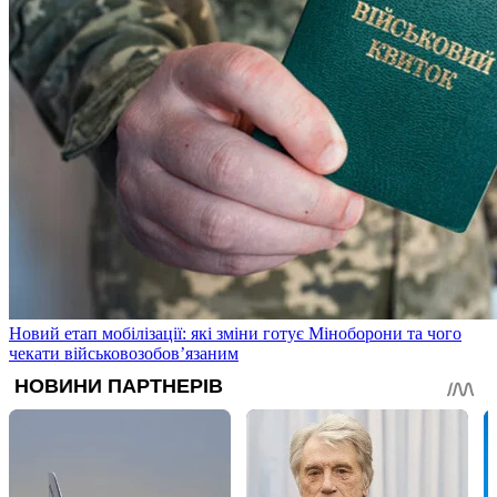
Новий етап мобілізації: які зміни готує Міноборони та чого
чекати військовозобов’язаним