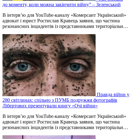
до моменту, коли можна закінчити війну” – Зеленський
В інтерв’ю для YouTube-каналу «Комерсант Український»
адвокат і юрист Ростислав Кравець заявив, що частина
резонансних інцидентів із представниками територіальн…
Правда війни у
280 світлинах: спільно з ПУМБ подружжя фотографів
Лібертових презентували книгу «Очі війни»
В інтерв’ю для YouTube-каналу «Комерсант Український»
адвокат і юрист Ростислав Кравець заявив, що частина
резонансних інцидентів із представниками територіальн…