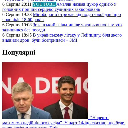
6 Серпня 20:11
YOUTUBE
Амалян назвав цукор однією з
головних причин серцево-судинних захворювань
6 Серпня 19:33
Міноборони отримає від податкової дані про
чоловіків 18-60 років
6 Серпня 19:08
Зеленський звільнив ще чотирьох послів: хто
залишився без посади
6 Серпня 18:45
В українському літаку у Лейпцигу, біля якого
виявили дрон, були боєприпаси – ЗМІ
Популярні
“Нарешті
матимемо надійнішого сусіда”. У партії Фіцо сказали, що буде,
якщо росіяни захоплять Київ