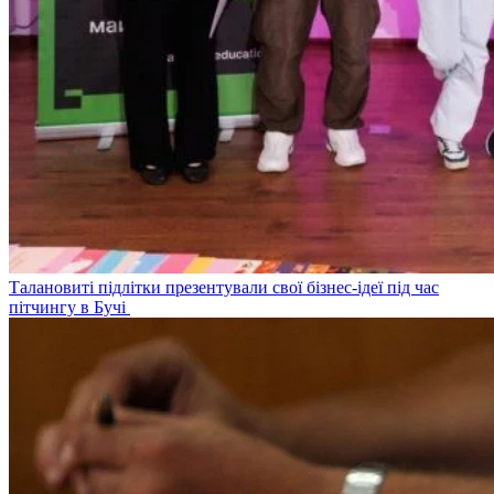
Талановиті підлітки презентували свої бізнес-ідеї під час
пітчингу в Бучі