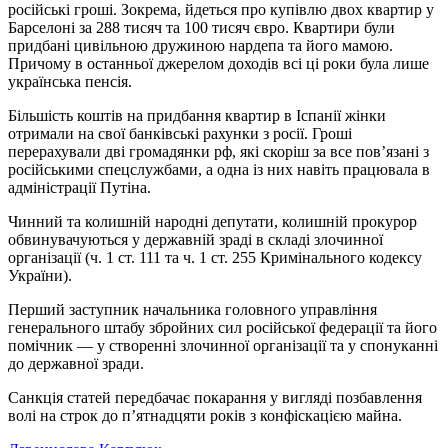
російські гроші. Зокрема, йдеться про купівлю двох квартир у
Барселоні за 288 тисяч та 100 тисяч євро. Квартири були
придбані цивільною дружиною нардепа та його мамою.
Причому в останньої джерелом доходів всі ці роки була лише
українська пенсія.
Більшість коштів на придбання квартир в Іспанії жінки
отримали на свої банківські рахунки з росії. Гроші
перерахували дві громадянки рф, які скоріш за все пов’язані з
російськими спецслужбами, а одна із них навіть працювала в
адміністрації Путіна.
Чинний та колишній народні депутати, колишній прокурор
обвинувачуються у державній зраді в складі злочинної
організації (ч. 1 ст. 111 та ч. 1 ст. 255 Кримінального кодексу
України).
Перший заступник начальника головного управління
генерального штабу збройних сил російської федерації та його
помічник — у створенні злочинної організації та у спонуканні
до державної зради.
Санкція статей передбачає покарання у вигляді позбавлення
волі на строк до п’ятнадцяти років з конфіскацією майна.