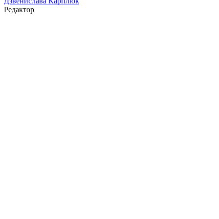
Дзвенислава Карплюк
Редактор