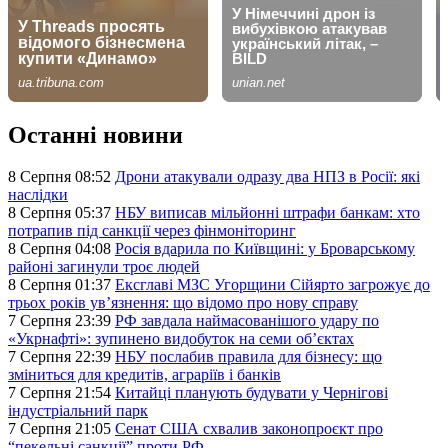
Останні новини
8 Серпня 08:52
Дрони атакували одразу два НПЗ в Росії: які
наслідки
8 Серпня 05:37
НБУ виписав мільйонні штрафи банкам: хто
потрапив під санкції через фінмоніторинг
8 Серпня 04:08
Росія вдарила по Київщині: у Броварському
районі загинули троє людей
8 Серпня 01:37
Ексглаві МЗС Угорщини Сійярто загрожує до
трьох років ув’язнення: що відомо про нову справу
7 Серпня 23:39
РФ завдала наймасованішого удару по
«Укрнафті»: зупинено видобуток на семи об’єктах
7 Серпня 22:39
НБУ послабив правила для бізнесу: що
зміниться для кредитів, аграріїв і банків
7 Серпня 21:54
Китайці планують будувати у Чернігові
індустріальний парк
7 Серпня 21:05
Сенат США схвалив законопроєкт про
“пекельні санкції” проти РФ