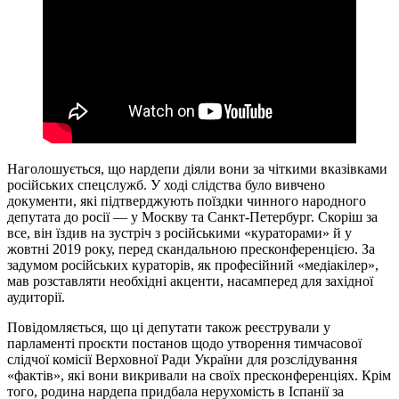
Наголошується, що нардепи діяли вони за чіткими вказівками
російських спецслужб. У ході слідства було вивчено
документи, які підтверджують поїздки чинного народного
депутата до росії — у Москву та Санкт-Петербург. Скоріш за
все, він їздив на зустріч з російськими «кураторами» й у
жовтні 2019 року, перед скандальною пресконференцією. За
задумом російських кураторів, як професійний «медіакілер»,
мав розставляти необхідні акценти, насамперед для західної
аудиторії.
Повідомляється, що ці депутати також реєстрували у
парламенті проєкти постанов щодо утворення тимчасової
слідчої комісії Верховної Ради України для розслідування
«фактів», які вони викривали на своїх пресконференціях. Крім
того, родина нардепа придбала нерухомість в Іспанії за