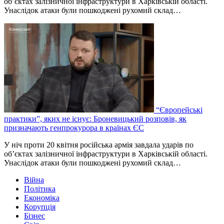
об’єктах залізничної інфраструктури в Харківській області.
Унаслідок атаки були пошкоджені рухомий склад…
“Європейські
практики”, яких не існує: Броневицький розповів, як
призначають генпрокурора в країнах ЄС
У ніч проти 20 квітня російська армія завдала ударів по
об’єктах залізничної інфраструктури в Харківській області.
Унаслідок атаки були пошкоджені рухомий склад…
Війна
Політика
Економіка
Корупція
Бізнес