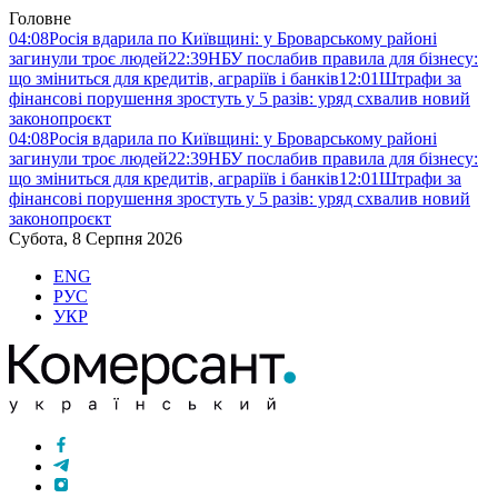
Головне
04:08
Росія вдарила по Київщині: у Броварському районі
загинули троє людей
22:39
НБУ послабив правила для бізнесу:
що зміниться для кредитів, аграріїв і банків
12:01
Штрафи за
фінансові порушення зростуть у 5 разів: уряд схвалив новий
законопроєкт
04:08
Росія вдарила по Київщині: у Броварському районі
загинули троє людей
22:39
НБУ послабив правила для бізнесу:
що зміниться для кредитів, аграріїв і банків
12:01
Штрафи за
фінансові порушення зростуть у 5 разів: уряд схвалив новий
законопроєкт
Субота, 8 Серпня 2026
ENG
РУС
УКР