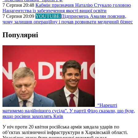
7 Серпня 20:48
Кабмін призначив Наталію Стукало головою
Нацагентства із забезпечення якості вищої освіти
7 Серпня 20:09
YOUTUBE
Підприємець Амалян пояснив,
чому залишив операційну і почав розвивати медичний бізнес
Популярні
“Нарешті
матимемо надійнішого сусіда”. У партії Фіцо сказали, що буде,
якщо росіяни захоплять Київ
У ніч проти 20 квітня російська армія завдала ударів по
об’єктах залізничної інфраструктури в Харківській області.
Унаслідок атаки були пошкоджені рухомий склад…