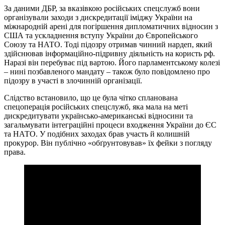
За даними ДБР, за вказівкою російських спецслужб вони
організували заходи з дискредитації іміджу України на
міжнародній арені для погіршення дипломатичних відносин з
США та ускладнення вступу України до Європейського
Союзу та НАТО. Тоді підозру отримав чинний нардеп, який
здійснював інформаційно-підривну діяльність на користь рф.
Наразі він перебуває під вартою. Його парламентському колезі
– нині позбавленого мандату – також було повідомлено про
підозру в участі в злочинній організації.
Слідство встановило, що це була чітко спланована
спецоперація російських спецслужб, яка мала на меті
дискредитувати українсько-американські відносини та
загальмувати інтеграційні процеси входження України до ЄС
та НАТО. У подібних заходах брав участь й колишній
прокурор. Він публічно «обґрунтовував» їх фейки з погляду
права.