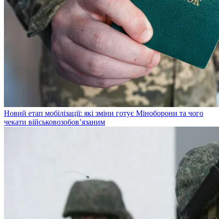
Новий етап мобілізації: які зміни готує Міноборони та чого
чекати військовозобов’язаним