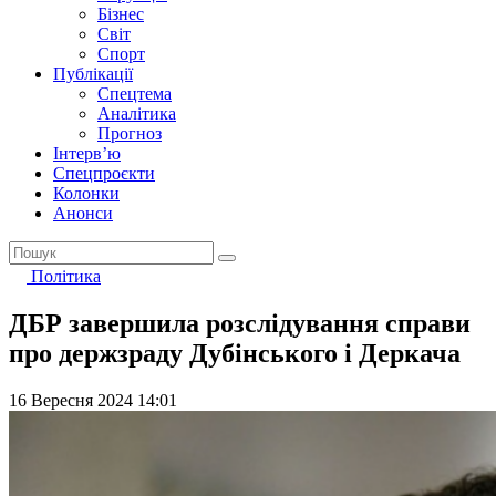
Бізнес
Світ
Спорт
Публікації
Спецтема
Аналітика
Прогноз
Інтерв’ю
Спецпроєкти
Колонки
Анонси
Політика
ДБР завершила розслідування справи
про держзраду Дубінського і Деркача
16 Вересня 2024 14:01