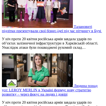
Талановиті
підлітки презентували свої бізнес-ідеї під час пітчингу в Бучі
У ніч проти 20 квітня російська армія завдала ударів по
об’єктах залізничної інфраструктури в Харківській області.
Унаслідок атаки були пошкоджені рухомий склад…
Людина понад
усе: LEROY MERLIN в Україні формує нову стратегію
розвитку – через фокус на людях і довірі
У ніч проти 20 квітня російська армія завдала ударів по