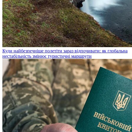
Куди найбезпечніше полетіти зараз відпочивати: як глобальна
нестабільність змінює туристичні маршрути