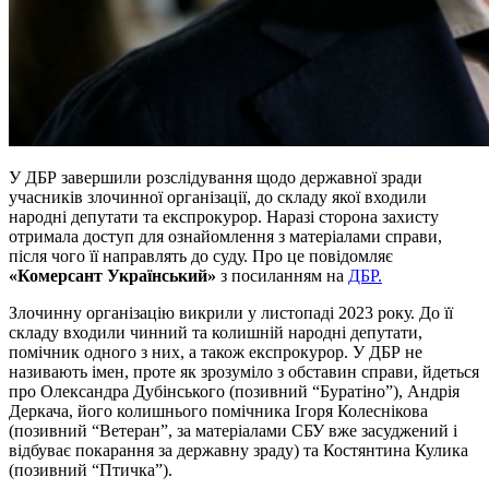
У ДБР завершили розслідування щодо державної зради
учасників злочинної організації, до складу якої входили
народні депутати та експрокурор. Наразі сторона захисту
отримала доступ для ознайомлення з матеріалами справи,
після чого її направлять до суду. Про це повідомляє
«Комерсант Український»
з посиланням на
ДБР.
Злочинну організацію викрили у листопаді 2023 року. До її
складу входили чинний та колишній народні депутати,
помічник одного з них, а також експрокурор. У ДБР не
називають імен, проте як зрозуміло з обставин справи, йдеться
про Олександра Дубінського (позивний “Буратіно”), Андрія
Деркача, його колишнього помічника Ігоря Колеснікова
(позивний “Ветеран”, за матеріалами СБУ вже засуджений і
відбуває покарання за державну зраду) та Костянтина Кулика
(позивний “Птичка”).