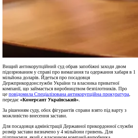
Вищий антикорупційний суд обрав запобіжні заходи двом
підозрюваним у справі про вимагання та одержання хабаря в 1
мільйона доларів. Йдеться про посадовця
Держприкордонслужби України та власника приватної
компанії, що займається виробництвом безпілотників. Про
це
повідомила Спеціалізована антикорупційна прокуратура
,
передає
«Комерсант Український»
.
За рішенням суду, обох фігурантів справи взято під варту з
можливістю внесення застави.
Для посадовця адміністрації Державної прикордонної служби
розмір застави визначено у 4 мільйони гривень. Для
підприємця, який є власником компанії-виробника