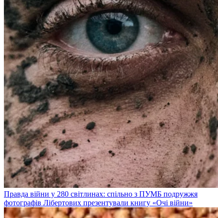
Правда війни у 280 світлинах: спільно з ПУМБ подружжя
фотографів Лібертових презентували книгу «Очі війни»