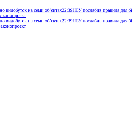
но видобуток на семи об’єктах
22:39
НБУ послабив правила для біз
 законопроєкт
но видобуток на семи об’єктах
22:39
НБУ послабив правила для біз
 законопроєкт