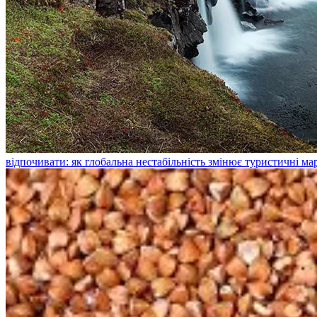
відпочивати: як глобальна нестабільність змінює туристичні м