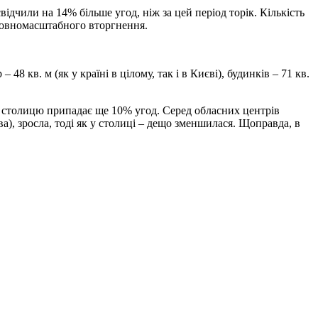
дчили на 14% більше угод, ніж за цей період торік. Кількість
 повномасштабного вторгнення.
в. м (як у країні в цілому, так і в Києві), будинків – 71 кв.
 столицю припадає ще 10% угод. Серед обласних центрів
а), зросла, тоді як у столиці – дещо зменшилася. Щоправда, в