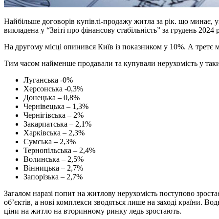
Найбільше договорів купівлі-продажу житла за рік. що минає, у
викладена у “Звіті про фінансову стабільність” за грудень 2024 
На другому місці опинився Київ із показником у 10%. А третє м
Тим часом найменше продавали та купували нерухомість у таки
Луганська -0%
Херсонська -0,3%
Донецька – 0,8%
Чернівецька – 1,3%
Чернігівська – 2%
Закарпатська – 2,1%
Харківська – 2,3%
Сумська – 2,3%
Тернопільська – 2,4%
Волинська – 2,5%
Вінницька – 2,7%
Запорізька – 2,7%
Загалом наразі попит на житлову нерухомість поступово зрост
об’єктів, а нові комплекси зводяться лише на заході країни. В
ціни на житло на вторинному ринку ледь зростають.