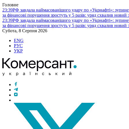
Головне
23:39
РФ завдала наймасованішого удару по «Укрнафті»: зупине
за фінансові порушення зростуть у 5 разів: уряд схвалив новий
23:39
РФ завдала наймасованішого удару по «Укрнафті»: зупине
за фінансові порушення зростуть у 5 разів: уряд схвалив новий
Субота, 8 Серпня 2026
ENG
РУС
УКР