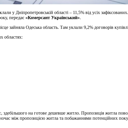
клали у Дніпропетровській області – 11,5% від усіх зафіксованих
року, передає
«Комерсант Український»
.
ісце зайняла Одеська область. Там уклали 9,2% договорів купівлі
х областях:
ає, здебільшого на готове дешевше житло. Пропозиція житла пов
одночас між пропозицією житла та побажаннями потенційних покуп