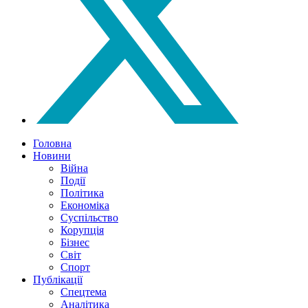
Головна
Новини
Війна
Події
Політика
Економіка
Суспільство
Корупція
Бізнес
Світ
Спорт
Публікації
Спецтема
Аналітика