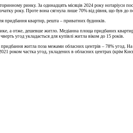
ринному ринку. За одинадцять місяців 2024 року нотаріуси посві
початку року. Проте вона сягнула лише 70% від рівня, що був до
ля придбання квартир, решта – приватних будинків.
 а отже, дешевше житло. Медіанна площа придбаних квартир – 48 к
 чверть угод укладається для купівлі житла віком до 15 років.
 придбання житла поза межами обласних центрів – 78% угод. На
2021 роком частка угод, укладених в обласних центрах (крім Києв