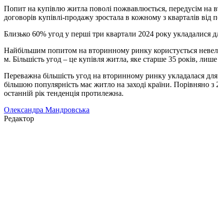
Попит на купівлю житла поволі пожвавлюється, передусім на вто
договорів купівлі-продажу зростала в кожному з кварталів від 
Близько 60% угод у перші три квартали 2024 року укладалися д
Найбільшим попитом на вторинному ринку користується невелике,
м. Більшість угод – це купівля житла, яке старше 35 років, лише
Переважна більшість угод на вторинному ринку укладалася для
більшою популярність має житло на заході країни. Порівняно з 
останній рік тенденція протилежна.
Олександра Мандровська
Редактор