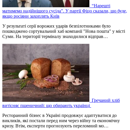
“Нарешті
матимемо надійнішого сусіда”. У партії Фіцо сказали, що буде,
якщо росіяни захоплять Київ
У результаті серії ворожих ударів безпілотниками було
пошкоджено сортувальний хаб компанії "Нова пошта" у місті
Суми. На території терміналу знаходилися відправ…
Гречаний хліб
витісняє пшеничний: що обирають українці
Ресторанний бізнес в Україні продовжує адаптуватися до
викликів, які постали перед ним через війну та економічну
кризу. Втім, експерти прогнозують переломний мо…