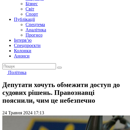
Бізнес
Світ
Спорт
Публікації
Спецтема
Аналітика
Прогноз
Інтерв’ю
Спецпроєкти
Колонки
Анонси
Політика
Депутати хочуть обмежити доступ до
судових рішень. Правознавці
пояснили, чим це небезпечно
24 Травня 2024 17:13