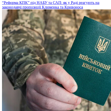
“Реформа КПК” під НАБУ та САП: як у Раді реагують на
законодавчі пропозиції Клименка та Кривоноса