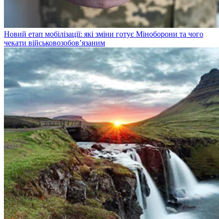
Новий етап мобілізації: які зміни готує Міноборони та чого
чекати військовозобов’язаним