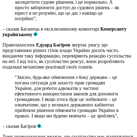
засекретити судове рішення, і це нормально. А
просто заборонити доступ до судових рішень – як
юрист я не розумію, що це дає і навіщо це
потрібно”,
– сказав Баганець в ексклюзивному коментарі
Комерсанту
українському
Правозахисник
Едуард Багіров
звертає увагу, що
представники різних гілок влади України досить часто,
вкидаючи таку інформацію, перевіряють реакцію суспільства
на неї. І від того, як суспільство реагує, вони розробляють
подальші механізми реалізації своїх планів.
“Звісно, будь-яке обмеження з боку держави – це
погана ситуація для захисту прав громадян
України, для роботи адвокатів у частині
ефективного використання законів для допомоги
громадянам. І якщо хтось буде це лобіювати – це
означатиме, що у великих державних кабінетах
прийняли рішення обмежити громадян України в
правах. І якщо ми будемо мовчати – це зроблять”,
– сказав Багіров
.
Тому правозахисник вважає, що суспільство має згуртуватися