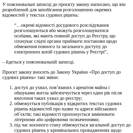
У пояснювальні записці до проєкту закону написано, що він
розроблений для запобігання розголошенню окремих
відомостей у текстах судових рішень:
“…окремі відомості досудового розслідування
розголошуються або можуть розголошуватися
особами, які мають повний доступ до Реєстру, що
спонукає слідчі органи приймати постанови щодо
обмеження повного та загального доступу до
електронних копій судових рішень у Реєстрі”,
– йдеться у пояснювальній записці.
Проєкт закону вносить до Закону України «Про доступ до
судових рішень» такі зміни:
доступ до ухвал, пов’язаних з арештом майна і
обшуками житла забезпечується через один рік після
внесення таких ухвал до реєстру;
обмежується публікація у відкритих текстах судових
рішень відомостей про назви та адреси військових
об’єктів; такі відомості пропонується замінювати
літерними або цифровими позначеннями;
під час воєнного стану обмежується загальний доступ до
судових рішень у кримінальних провадженнях щодо