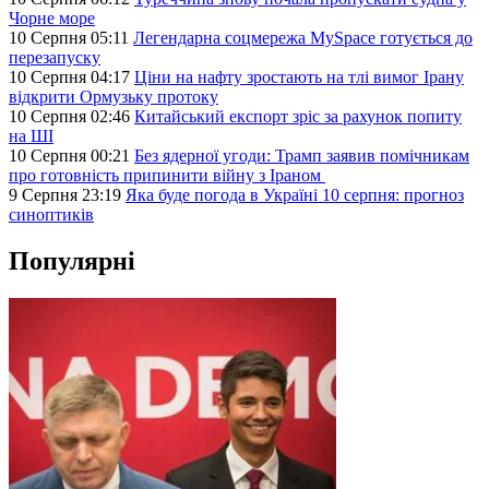
Чорне море
10 Серпня 05:11
Легендарна соцмережа MySpace готується до
перезапуску
10 Серпня 04:17
Ціни на нафту зростають на тлі вимог Ірану
відкрити Ормузьку протоку
10 Серпня 02:46
Китайський експорт зріс за рахунок попиту
на ШІ
10 Серпня 00:21
Без ядерної угоди: Трамп заявив помічникам
про готовність припинити війну з Іраном
9 Серпня 23:19
Яка буде погода в Україні 10 серпня: прогноз
синоптиків
Популярні