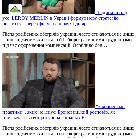
Людина понад
усе: LEROY MERLIN в Україні формує нову стратегію
розвитку – через фокус на людях і довірі
Після російських обстрілів українці часто стикаються не лише
з пошкодженим житлом, а й із бюрократичними труднощами
під час оформлення компенсації. Особливо бол…
“Європейські
практики”, яких не існує: Броневицький розповів, як
призначають генпрокурора в країнах ЄС
Після російських обстрілів українці часто стикаються не лише
з пошкодженим житлом, а й із бюрократичними труднощами