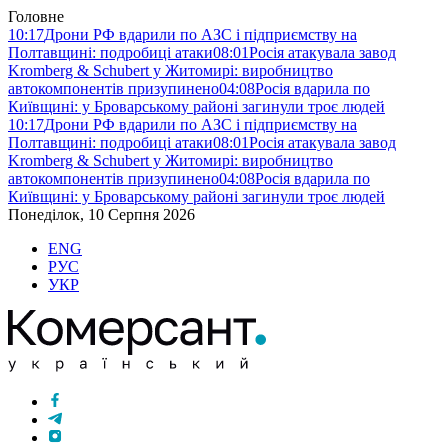
Головне
10:17
Дрони РФ вдарили по АЗС і підприємству на
Полтавщині: подробиці атаки
08:01
Росія атакувала завод
Kromberg & Schubert у Житомирі: виробництво
автокомпонентів призупинено
04:08
Росія вдарила по
Київщині: у Броварському районі загинули троє людей
10:17
Дрони РФ вдарили по АЗС і підприємству на
Полтавщині: подробиці атаки
08:01
Росія атакувала завод
Kromberg & Schubert у Житомирі: виробництво
автокомпонентів призупинено
04:08
Росія вдарила по
Київщині: у Броварському районі загинули троє людей
Понеділок, 10 Серпня 2026
ENG
РУС
УКР