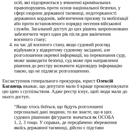
осіб, які підозрюються у вчиненні кримінальних
правопорушень проти основ національної безпеки, у
сфері охорони державної таємниці, недоторканості
державних кордонів, забезпечення призову та мобілізації
або проти встановленого порядку несення військової
служби. Загальний доступ до цих рішень запропоновано
забезпечити через один рік після дня закінчення
воєнного стану;
на час дії воєнного стану, якщо судовий розгляд
відбувався у відкритому судовому засіданні, але
розголошення окремої інформації, на переконання суду,
може зашкодити безпеці, суд може при направленні
рішення до реєстру визначити відповідну інформацію
такою, що не підлягає розголошенню.
Ексзаступник генерального прокурора, юрист
Олексій
Баганець
вважає, що депутати мали б краще прокомунікувати
цю ідею з суспільством. Адже реєстр існує, щоб люди мали до
нього доступ.
“Якщо хтось боїться, що будуть розголошені
персональні дані людини, то ви знаєте, що в цих
судових рішеннях фігуранти значаться як ОСОБА
1, 2, 3 тощо. У справах, де передбачено збереження
якоїсь державної таємниці, дійсно є підстави