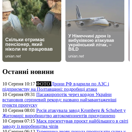
Останні новини
10 Серпня 10:17
ФОТО
Дрони РФ вдарили по АЗС і
підприємству на Полтавщині: подробиці атаки
10 Серпня 09:31
Пасажиропотік через кордон України
встановив серпневий рекорд: названо найзавантаженіші
пункти пропуску
10 Серпня 08:01
Росія атакувала завод Kromberg & Schubert у
Житомирі: виробництво автокомпонентів призупинено
10 Серпня 07:15
Маск презентував проєкт найбільшого в світі
заводу із виробництва чіпів
10 Серпня 06:12
Туреччина знову почала пропускати судна у