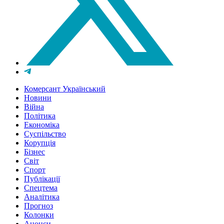
Комерсант Український
Новини
Війна
Політика
Економіка
Суспільство
Корупція
Бізнес
Світ
Спорт
Публікації
Спецтема
Аналітика
Прогноз
Колонки
Анонси