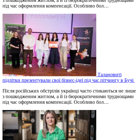
з пошкодженим житлом, а й із бюрократичними труднощами
під час оформлення компенсації. Особливо бол…
Талановиті
підлітки презентували свої бізнес-ідеї під час пітчингу в Бучі
Після російських обстрілів українці часто стикаються не лише
з пошкодженим житлом, а й із бюрократичними труднощами
під час оформлення компенсації. Особливо бол…