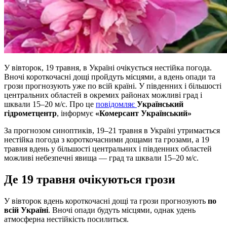
У вівторок, 19 травня, в Україні очікується нестійка погода.
Вночі короткочасні дощі пройдуть місцями, а вдень опади та
грози прогнозують уже по всій країні. У південних і більшості
центральних областей в окремих районах можливі град і
шквали 15–20 м/с. Про це
повідомляє
Український
гідрометцентр
, інформує
«Комерсант Український»
За прогнозом синоптиків, 19–21 травня в Україні утримається
нестійка погода з короткочасними дощами та грозами, а 19
травня вдень у більшості центральних і південних областей
можливі небезпечні явища — град та шквали 15–20 м/с.
Де 19 травня очікуються грози
У вівторок вдень короткочасні дощі та грози прогнозують
по
всій Україні
. Вночі опади будуть місцями, однак удень
атмосферна нестійкість посилиться.