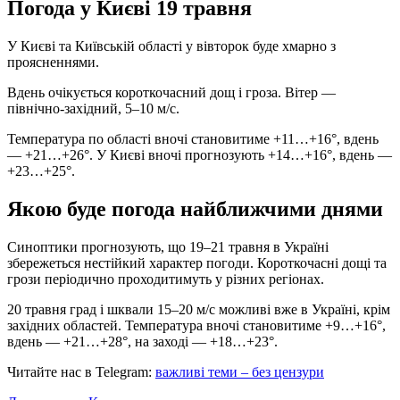
Погода у Києві 19 травня
У Києві та Київській області у вівторок буде хмарно з
проясненнями.
Вдень очікується короткочасний дощ і гроза. Вітер —
північно-західний, 5–10 м/с.
Температура по області вночі становитиме +11…+16°, вдень
— +21…+26°. У Києві вночі прогнозують +14…+16°, вдень —
+23…+25°.
Якою буде погода найближчими днями
Синоптики прогнозують, що 19–21 травня в Україні
збережеться нестійкий характер погоди. Короткочасні дощі та
грози періодично проходитимуть у різних регіонах.
20 травня град і шквали 15–20 м/с можливі вже в Україні, крім
західних областей. Температура вночі становитиме +9…+16°,
вдень — +21…+28°, на заході — +18…+23°.
Читайте нас в Telegram:
важливі теми – без цензури