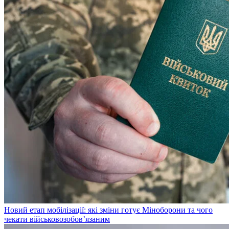
Новий етап мобілізації: які зміни готує Міноборони та чого
чекати військовозобов’язаним