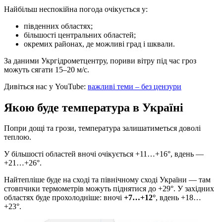
Найбільш неспокійна погода очікується у:
південних областях;
більшості центральних областей;
окремих районах, де можливі град і шквали.
За даними Укргідрометцентру, пориви вітру під час гроз
можуть сягати 15–20 м/с.
Дивіться нас у YouTube:
важливі теми – без цензури
Якою буде температура в Україні
Попри дощі та грози, температура залишатиметься доволі
теплою.
У більшості областей вночі очікується +11…+16°, вдень —
+21…+26°.
Найтепліше буде на сході та північному сході України — там
стовпчики термометрів можуть піднятися до +29°. У західних
областях буде прохолодніше: вночі
+7…+12°
, вдень +18…
+23°.