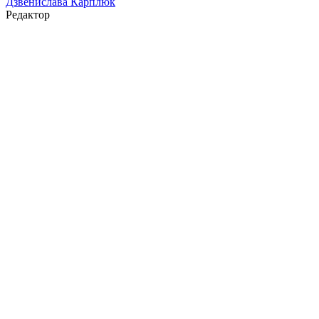
Дзвенислава Карплюк
Редактор