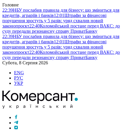
Головне
22:39
НБУ послабив правила для бізнесу: що зміниться для
кредитів, аграріїв і банків
12:01
Штрафи за фінансові
порушення зростуть у 5 разів: уряд схвалив новий
законопроєкт
22:40
Коломойський постане перед ВАКС: до
суду передали резонансну справу ПриватБанку
22:39
НБУ послабив правила для бізнесу: що зміниться для
кредитів, аграріїв і банків
12:01
Штрафи за фінансові
порушення зростуть у 5 разів: уряд схвалив новий
законопроєкт
22:40
Коломойський постане перед ВАКС: до
суду передали резонансну справу ПриватБанку
Субота, 8 Серпня 2026
ENG
РУС
УКР