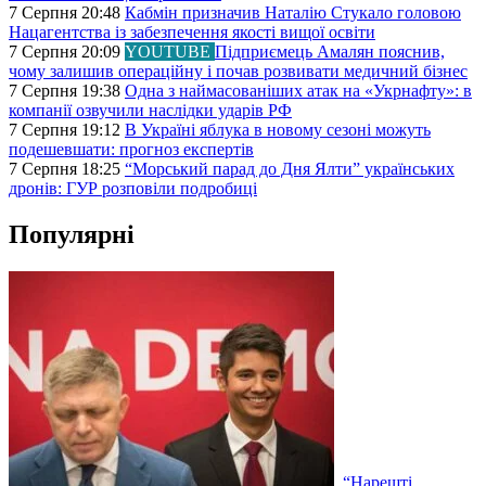
7 Серпня 20:48
Кабмін призначив Наталію Стукало головою
Нацагентства із забезпечення якості вищої освіти
7 Серпня 20:09
YOUTUBE
Підприємець Амалян пояснив,
чому залишив операційну і почав розвивати медичний бізнес
7 Серпня 19:38
Одна з наймасованіших атак на «Укрнафту»: в
компанії озвучили наслідки ударів РФ
7 Серпня 19:12
В Україні яблука в новому сезоні можуть
подешевшати: прогноз експертів
7 Серпня 18:25
“Морський парад до Дня Ялти” українських
дронів: ГУР розповіли подробиці
Популярні
“Нарешті