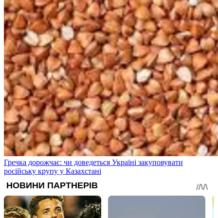
Гречка дорожчає: чи доведеться Україні закуповувати
російську крупу у Казахстані