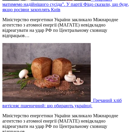
матимемо надійнішого сусіда”. У партії Фіцо сказали, що буде,
якщо росіяни захоплять Київ
Міністерство енергетики України закликало Міжнародне
агентство з атомної енергії (МАГАТЕ) невідкладно
відреагувати на удар РФ по Центральному сховищу
відпрацьов…
Гречаний хліб
витісняє пшеничний: що обирають українці
Міністерство енергетики України закликало Міжнародне
агентство з атомної енергії (МАГАТЕ) невідкладно
відреагувати на удар РФ по Центральному сховищу
відпрацьов…