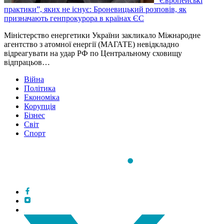
“Європейські
практики”, яких не існує: Броневицький розповів, як
призначають генпрокурора в країнах ЄС
Міністерство енергетики України закликало Міжнародне
агентство з атомної енергії (МАГАТЕ) невідкладно
відреагувати на удар РФ по Центральному сховищу
відпрацьов…
Війна
Політика
Економіка
Корупція
Бізнес
Світ
Спорт