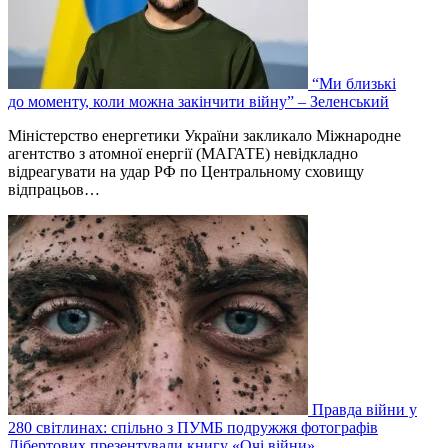
“Ми близькі
до моменту, коли можна закінчити війну” – Зеленський
Міністерство енергетики України закликало Міжнародне
агентство з атомної енергії (МАГАТЕ) невідкладно
відреагувати на удар РФ по Центральному сховищу
відпрацьов…
Правда війни у
280 світлинах: спільно з ПУМБ подружжя фотографів
Лібертових презентували книгу «Очі війни»