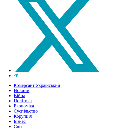
Комерсант Український
Новини
Війна
Політика
Економіка
Суспільство
Корупція
Бізнес
Світ