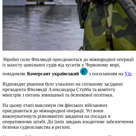
Збройні сили Фінляндії приєднаються до міжнародної операції
із захисту цивільних судів від хуситів у Червоному морі,
повідомляє
Комерсант український
з посиланням на
Yle
.
Відповідне рішення було ухвалено на спільному засіданні
президента Фінляндії Александера Стубба та комітету
міністрів з питань зовнішньої та безпекової політики.
На цьому етапі максимум сім фінських військових
приєднаються до міжнародної операції. Усі вони
виконуватимуть різноманітні завдання на посадах в
оперативному штабі. До їхніх завдань входитиме забезпечення
безпеки судноплавства в регіоні.