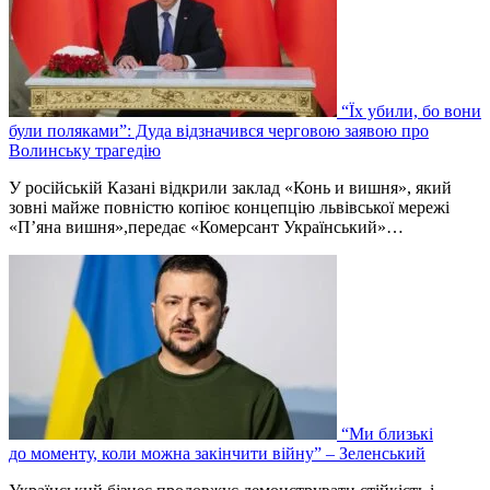
“Їх убили, бо вони
були поляками”: Дуда відзначився черговою заявою про
Волинську трагедію
У російській Казані відкрили заклад «Конь и вишня», який
зовні майже повністю копіює концепцію львівської мережі
«П’яна вишня»,передає «Комерсант Український»…
“Ми близькі
до моменту, коли можна закінчити війну” – Зеленський