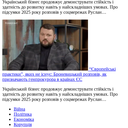
Український бізнес продовжує демонструвати стійкість і
здатність до розвитку навіть у найскладніших умовах. Про
підсумки 2025 року розповів у соцмережах Руслан…
“Європейські
практики”, яких не існує: Броневицький розповів, як
призначають генпрокурора в країнах ЄС
Український бізнес продовжує демонструвати стійкість і
здатність до розвитку навіть у найскладніших умовах. Про
підсумки 2025 року розповів у соцмережах Руслан…
Війна
Політика
Економіка
Корупція