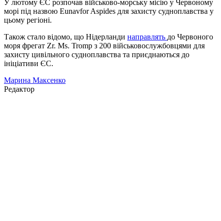
У лютому ЄС розпочав військово-морську місію у Червоному
морі під назвою Eunavfor Aspides для захисту судноплавства у
цьому регіоні.
Також стало відомо, що Нідерланди
направлять
до Червоного
моря фрегат Zr. Ms. Tromp з 200 військовослужбовцями для
захисту цивільного судноплавства та приєднаються до
ініціативи ЄС.
Марина Максенко
Редактор