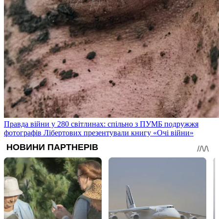
Правда війни у 280 світлинах: спільно з ПУМБ подружжя
фотографів Лібертових презентували книгу «Очі війни»