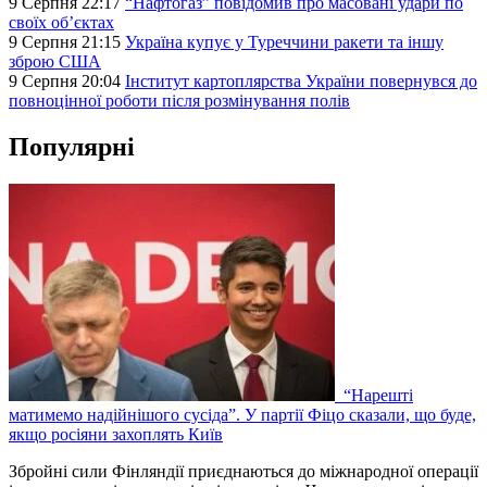
9 Серпня 22:17
“Нафтогаз” повідомив про масовані удари по
своїх об’єктах
9 Серпня 21:15
Україна купує у Туреччини ракети та іншу
зброю США
9 Серпня 20:04
Інститут картоплярства України повернувся до
повноцінної роботи після розмінування полів
Популярні
“Нарешті
матимемо надійнішого сусіда”. У партії Фіцо сказали, що буде,
якщо росіяни захоплять Київ
Збройні сили Фінляндії приєднаються до міжнародної операції