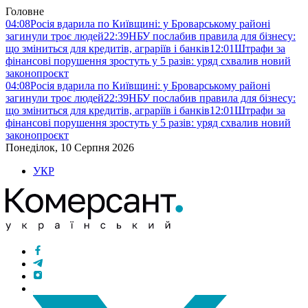
Головне
04:08
Росія вдарила по Київщині: у Броварському районі
загинули троє людей
22:39
НБУ послабив правила для бізнесу:
що зміниться для кредитів, аграріїв і банків
12:01
Штрафи за
фінансові порушення зростуть у 5 разів: уряд схвалив новий
законопроєкт
04:08
Росія вдарила по Київщині: у Броварському районі
загинули троє людей
22:39
НБУ послабив правила для бізнесу:
що зміниться для кредитів, аграріїв і банків
12:01
Штрафи за
фінансові порушення зростуть у 5 разів: уряд схвалив новий
законопроєкт
Понеділок, 10 Серпня 2026
УКР