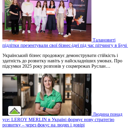
Талановиті
підлітки презентували свої бізнес-ідеї під час пітчингу в Бучі
Український бізнес продовжує демонструвати стійкість і
здатність до розвитку навіть у найскладніших умовах. Про
підсумки 2025 року розповів у соцмережах Руслан…
Людина понад
усе: LEROY MERLIN в Україні формує нову стратегію
розвитку – через фокус на людях і довірі