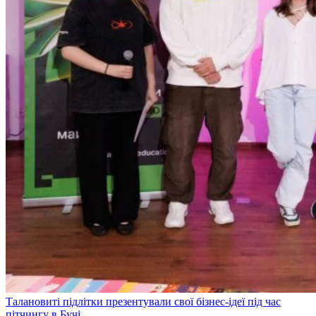
Талановиті підлітки презентували свої бізнес-ідеї під час
пітчингу в Бучі