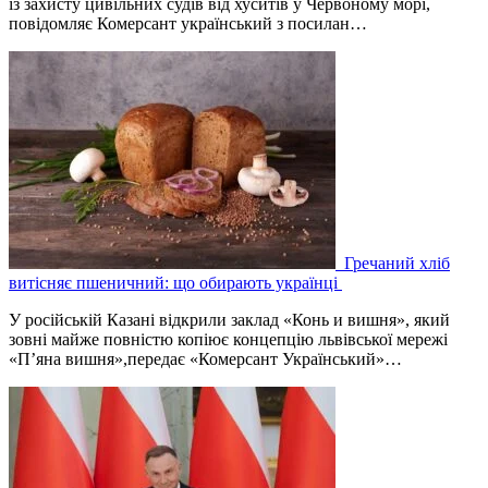
із захисту цивільних судів від хуситів у Червоному морі,
повідомляє Комерсант український з посилан…
Гречаний хліб
витісняє пшеничний: що обирають українці
У російській Казані відкрили заклад «Конь и вишня», який
зовні майже повністю копіює концепцію львівської мережі
«П’яна вишня»,передає «Комерсант Український»…