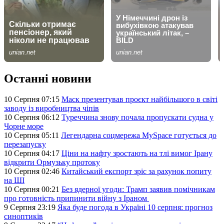
Останні новини
10 Серпня 07:15
Маск презентував проєкт найбільшого в світі
заводу із виробництва чіпів
10 Серпня 06:12
Туреччина знову почала пропускати судна у
Чорне море
10 Серпня 05:11
Легендарна соцмережа MySpace готується до
перезапуску
10 Серпня 04:17
Ціни на нафту зростають на тлі вимог Ірану
відкрити Ормузьку протоку
10 Серпня 02:46
Китайський експорт зріс за рахунок попиту
на ШІ
10 Серпня 00:21
Без ядерної угоди: Трамп заявив помічникам
про готовність припинити війну з Іраном
9 Серпня 23:19
Яка буде погода в Україні 10 серпня: прогноз
синоптиків