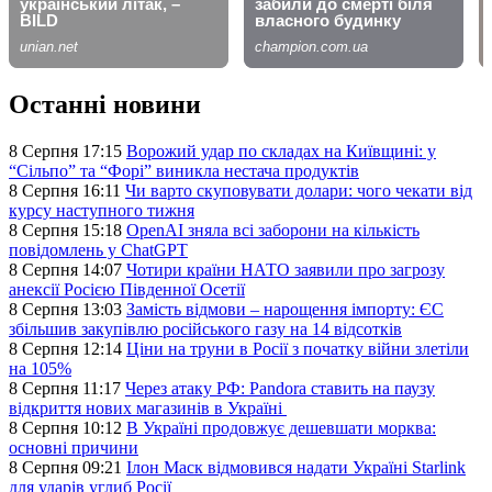
Останні новини
8 Серпня 17:15
Ворожий удар по складах на Київщині: у
“Сільпо” та “Форі” виникла нестача продуктів
8 Серпня 16:11
Чи варто скуповувати долари: чого чекати від
курсу наступного тижня
8 Серпня 15:18
OpenAI зняла всі заборони на кількість
повідомлень у ChatGPT
8 Серпня 14:07
Чотири країни НАТО заявили про загрозу
анексії Росією Південної Осетії
8 Серпня 13:03
Замість відмови – нарощення імпорту: ЄС
збільшив закупівлю російського газу на 14 відсотків
8 Серпня 12:14
Ціни на труни в Росії з початку війни злетіли
на 105%
8 Серпня 11:17
Через атаку РФ: Pandora ставить на паузу
відкриття нових магазинів в Україні
8 Серпня 10:12
В Україні продовжує дешевшати морква:
основні причини
8 Серпня 09:21
Ілон Маск відмовився надати Україні Starlink
для ударів углиб Росії