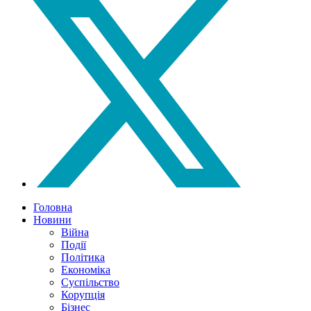
Головна
Новини
Війна
Події
Політика
Економіка
Суспільство
Корупція
Бізнес