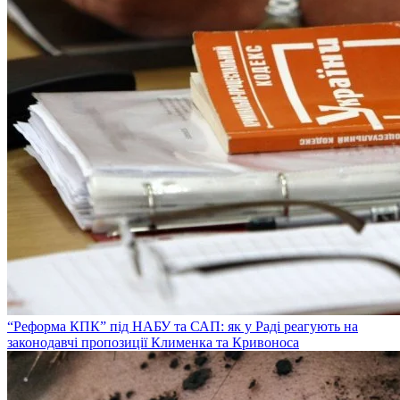
“Реформа КПК” під НАБУ та САП: як у Раді реагують на
законодавчі пропозиції Клименка та Кривоноса