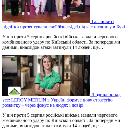
Талановиті
підлітки презентували свої бізнес-ідеї під час пітчингу в Бучі
У ніч проти 5 серпня російські війська завдали чергового
комбінованого удару по Київській області. За попередніми
даними, внаслідок атаки загинули 14 людей, ще…
Людина понад
усе: LEROY MERLIN в Україні формує нову стратегію
розвитку – через фокус на людях і довірі
У ніч проти 5 серпня російські війська завдали чергового
комбінованого удару по Київській області. За попередніми
даними, внаслідок атаки загинули 14 людей, ще…