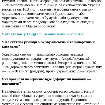
Румунія, Греція. Частка азербайджанських кавунів — близько
15 % імпорту, або ≈ 250 т. У 2024 р. за січень-серпень Україна
імпортувала 10,3 тис. т кавунів. Азербайджанські кавуни
доставляють автошляхами через Грузію, далі — або
морськими портами через Румунію, або сухопутними
маршрутами через Молдову. Товар надходить на склади у
Львівській або Одеській областях.
Читайте нас у Telegram: головні новини коротко
Чи є суттєва різниця між українськими та імпортними
кавунами?
Українські кавуни — традиційно солодші, завдяки
вирощуванню на відкритому ґрунті. Азербайджанські —
ранні, твердіші, але менш солодкі. Імпортні зазвичай на 10–
15 % дорожчі через логістику. Середня ціна азербайджанських
— ~25–30 грн/кг (роздріб), проти українських 20–28 грн/кг.
Які прогнози на серпень: буде дефіцит чи навпаки —
надлишок?
На перших етапах сезону спостерігається дефіцит, тому й
високі ціни. Однак з середини липня до початку серпня
очікується масове надходження продукції. Надлишок
можливий у серпні, що сприятиме зниженню цін. Історично