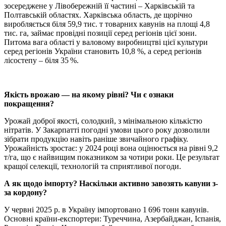
зосереджене у Лівобережній її частині – Харківській та
Полтавській областях. Харківська область, де щорічно
виробляється біля 59,9 тис. т товарних кавунів на площі 4,8
тис. га, займає провідні позиції серед регіонів цієї зони.
Питома вага області у валовому виробництві цієї культури
серед регіонів України становить 10,8 %, а серед регіонів
лісостепу – біля 35 %.
Якість врожаю — на якому рівні? Чи є ознаки
покращення?
Урожай доброї якості, солодкий, з мінімальною кількістю
нітратів. У Закарпатті погодні умови цього року дозволили
зібрати продукцію навіть раніше звичайного графіку.
Урожайність зростає: у 2024 році вона оцінюється на рівні 9,2
т/га, що є найвищим показником за чотири роки. Це результат
кращої селекції, технологій та сприятливої погоди.
А як щодо імпорту? Наскільки активно завозять кавуни з-
за кордону?
У червні 2025 р. в Україну імпортовано 1 696 тонн кавунів.
Основні країни-експортери: Туреччина, Азербайджан, Іспанія,