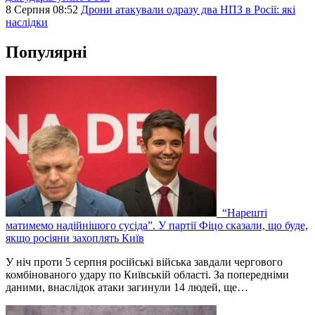
8 Серпня 08:52
Дрони атакували одразу два НПЗ в Росії: які
наслідки
Популярні
“Нарешті
матимемо надійнішого сусіда”. У партії Фіцо сказали, що буде,
якщо росіяни захоплять Київ
У ніч проти 5 серпня російські війська завдали чергового
комбінованого удару по Київській області. За попередніми
даними, внаслідок атаки загинули 14 людей, ще…