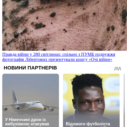
Правда війни у 280 світлинах: спільно з ПУМБ подружжя
фотографів Лібертових презентували книгу «Очі війни»