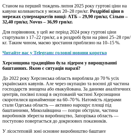
Станом на перший тиждень липня 2025 року гуртові ціни на
кавуни коливаються у межах 20–28 грн/кг.
Роздрібні ціни в
мережах супермаркетів вищі: АТБ – 29,90 грн/кг, Сільпо –
32,40 грн/кг, Novus – 36,99 грн/кг.
Для порівняння, у цей же період 2024 року гуртові ціни
стартували з 17–22 грн/кг, а в роздробі були на рівні 25–28 грн/
кг. Таким чином, маємо зростання приблизно на 10–15 %.
Читайте нас у Telegram: головні новини коротко
Херсонщина традиційно була лідером у вирощуванні
баштанних. Якою є ситуація наразі?
До 2022 року Херсонська область виробляла до 70 % усіх
українських кавунів. Але через окупацію та воєнні дії частина
господарств знищена або евакуйована. За даними аналітичних
центрів, посівні площі в окупованій частині Херсонщини
скоротилися щонайменше на 60–70 %. Натомість лідерами
стали Одеська область — активно нарощує площі під
баштанними, Миколаївщина — попри обстріли, частина
виробників зберегла виробництво, Запорізька область —
поступово повертається до докризових показників.
У лісостеповій зоні основне виробництво баштану