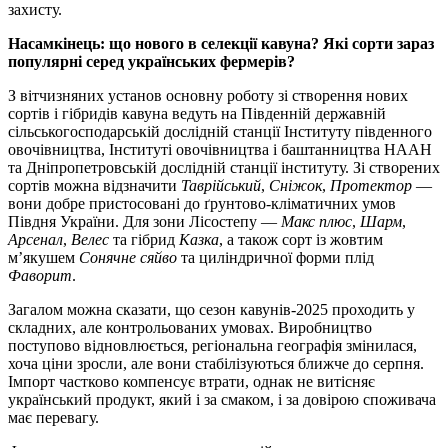
захисту.
Насамкінець: що нового в селекції кавуна? Які сорти зараз
популярні серед українських фермерів?
З вітчизняних установ основну роботу зі створення нових
сортів і гібридів кавуна ведуть на Південній державній
сільськогосподарській дослідній станції Інституту південного
овочівництва, Інституті овочівництва і баштанництва НААН
та Дніпропетровській дослідній станції інституту. Зі створених
сортів можна відзначити
Таврійський
,
Сніжок
,
Протектор
—
вони добре пристосовані до ґрунтово-кліматичних умов
Півдня України. Для зони Лісостепу —
Макс плюс
,
Шарм
,
Арсенал
,
Велес
та гібрид
Казка
, а також сорт із жовтим
м’якушем
Сонячне сяйво
та циліндричної форми плід
Фаворит
.
Загалом можна сказати, що сезон кавунів-2025 проходить у
складних, але контрольованих умовах. Виробництво
поступово відновлюється, регіональна географія змінилася,
хоча ціни зросли, але вони стабілізуються ближче до серпня.
Імпорт частково компенсує втрати, однак не витісняє
український продукт, який і за смаком, і за довірою споживача
має перевагу.