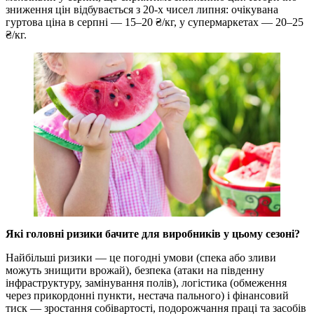
зниження цін відбувається з 20-х чисел липня: очікувана
гуртова ціна в серпні — 15–20 ₴/кг, у супермаркетах — 20–25
₴/кг.
Які головні ризики бачите для виробників у цьому сезоні?
Найбільші ризики — це погодні умови (спека або зливи
можуть знищити врожай), безпека (атаки на південну
інфраструктуру, замінування полів), логістика (обмеження
через прикордонні пункти, нестача пального) і фінансовий
тиск — зростання собівартості, подорожчання праці та засобів