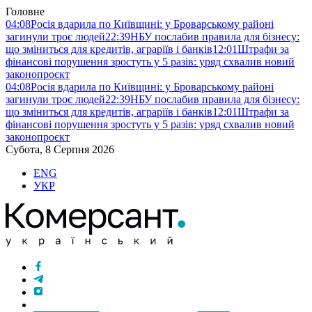
Головне
04:08
Росія вдарила по Київщині: у Броварському районі
загинули троє людей
22:39
НБУ послабив правила для бізнесу:
що зміниться для кредитів, аграріїв і банків
12:01
Штрафи за
фінансові порушення зростуть у 5 разів: уряд схвалив новий
законопроєкт
04:08
Росія вдарила по Київщині: у Броварському районі
загинули троє людей
22:39
НБУ послабив правила для бізнесу:
що зміниться для кредитів, аграріїв і банків
12:01
Штрафи за
фінансові порушення зростуть у 5 разів: уряд схвалив новий
законопроєкт
Субота, 8 Серпня 2026
ENG
УКР