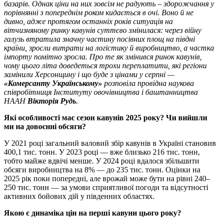
базарів. Однак ціни на них зовсім не радують – здорожчання у
порівнянні з попереднім роком кидається в очі. Воно й не
дивно, адже протягом останніх років ситуація на
вітчизняному ринку кавунів суттєво змінилася: через війну
галузь втратила значну частину посівних площ на півдні
країни, зросли витрати на логістику й виробництво, а частка
імпорту помітно зросла. Про те як змінився ринок кавунів,
чому цього літа доведеться трохи переплатити, які регіони
замінили Херсонщину і що буде з цінами у серпні —
«Комерсанту Українському»
розповіла провідна наукова
співробітниця Інституту овочівництва і баштанництва
НААН
Вікторія Рудь
.
Які особливості має сезон кавунів 2025 року? Чи вийшли
ми на довоєнні обсяги?
У 2021 році загальний валовий збір кавунів в Україні становив
400,1 тис. тонн. У 2023 році — вже близько 216 тис. тонн,
тобто майже вдвічі менше. У 2024 році вдалося збільшити
обсяги виробництва на 8% — до 235 тис. тонн. Оцінки на
2025 рік поки попередні, але врожай може бути на рівні 240–
250 тис. тонн — за умови сприятливої погоди та відсутності
активних бойових дій у південних областях.
Якою є динаміка цін на перші кавуни цього року?