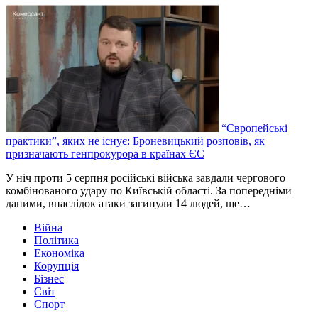
“Європейські
практики”, яких не існує: Броневицький розповів, як
призначають генпрокурора в країнах ЄС
У ніч проти 5 серпня російські війська завдали чергового
комбінованого удару по Київській області. За попередніми
даними, внаслідок атаки загинули 14 людей, ще…
Війна
Політика
Економіка
Корупція
Бізнес
Світ
Спорт