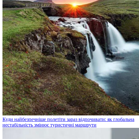
Куди найбезпечніше полетіти зараз відпочивати: як глобальна
нестабільність змінює туристичні маршрути