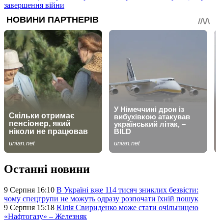
завершення війни
Останні новини
9 Серпня 16:10
В Україні вже 114 тисяч зниклих безвісти:
чому спецгрупи не можуть одразу розпочати їхній пошук
9 Серпня 15:18
Юлія Свириденко може стати очільницею
«Нафтогазу» – Железняк