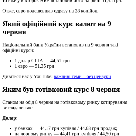
то вже у вівторок НБУ встановив його на рівні 51,35 грн.
Отже, євро подешевшав одразу на 28 копійок.
Який офіційний курс валют на 9
червня
Національний банк України встановив на 9 червня такі
офіційні курси:
1 долар США — 44,51 грн
1 євро — 51,35 грн.
Дивіться нас у YouTube:
важливі теми – без цензури
Яким був готівковий курс 8 червня
Станом на обід 8 червня на готівковому ринку котирування
виглядали так:
Долар:
у банках — 44,17 грн купівля / 44,68 грн продаж;
на чорному ринку — 44,41 грн купівля / 44,50 грн