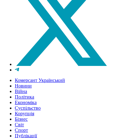
Комерсант Український
Новини
Війна
Політика
Економіка
Суспільство
Корупція
Бізнес
Світ
Спорт
Публікації