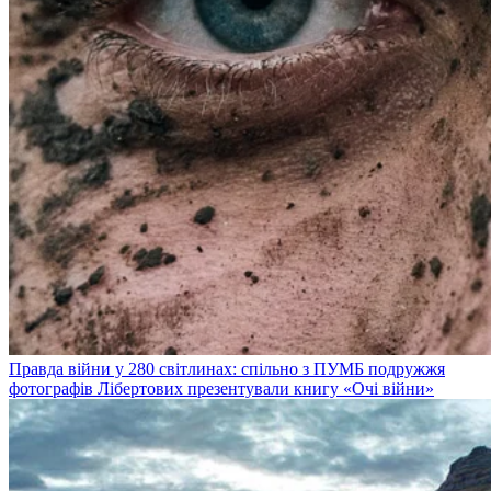
Правда війни у 280 світлинах: спільно з ПУМБ подружжя
фотографів Лібертових презентували книгу «Очі війни»