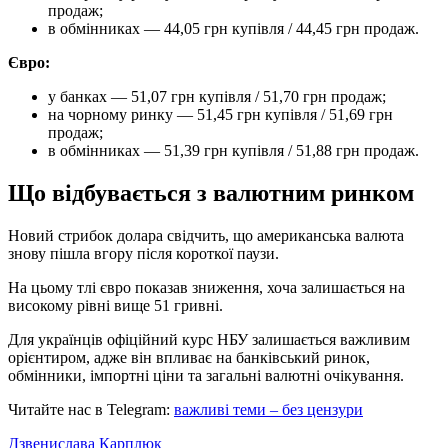
продаж;
в обмінниках — 44,05 грн купівля / 44,45 грн продаж.
Євро:
у банках — 51,07 грн купівля / 51,70 грн продаж;
на чорному ринку — 51,45 грн купівля / 51,69 грн
продаж;
в обмінниках — 51,39 грн купівля / 51,88 грн продаж.
Що відбувається з валютним ринком
Новий стрибок долара свідчить, що американська валюта
знову пішла вгору після короткої паузи.
На цьому тлі євро показав зниження, хоча залишається на
високому рівні вище 51 гривні.
Для українців офіційний курс НБУ залишається важливим
орієнтиром, адже він впливає на банківський ринок,
обмінники, імпортні ціни та загальні валютні очікування.
Читайте нас в Telegram:
важливі теми – без цензури
Дзвенислава Карплюк