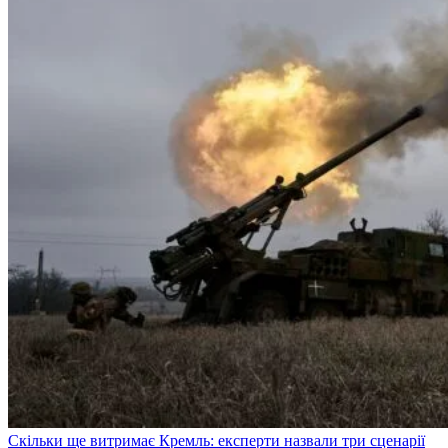
Скільки ще витримає Кремль: експерти назвали три сценарії