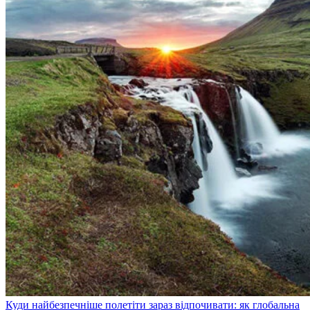
Куди найбезпечніше полетіти зараз відпочивати: як глобальна