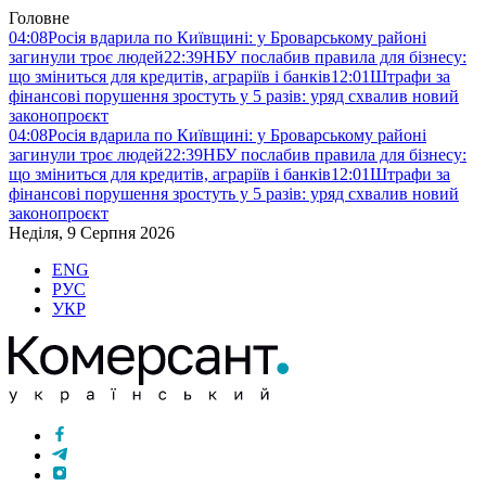
Головне
04:08
Росія вдарила по Київщині: у Броварському районі
загинули троє людей
22:39
НБУ послабив правила для бізнесу:
що зміниться для кредитів, аграріїв і банків
12:01
Штрафи за
фінансові порушення зростуть у 5 разів: уряд схвалив новий
законопроєкт
04:08
Росія вдарила по Київщині: у Броварському районі
загинули троє людей
22:39
НБУ послабив правила для бізнесу:
що зміниться для кредитів, аграріїв і банків
12:01
Штрафи за
фінансові порушення зростуть у 5 разів: уряд схвалив новий
законопроєкт
Неділя, 9 Серпня 2026
ENG
РУС
УКР