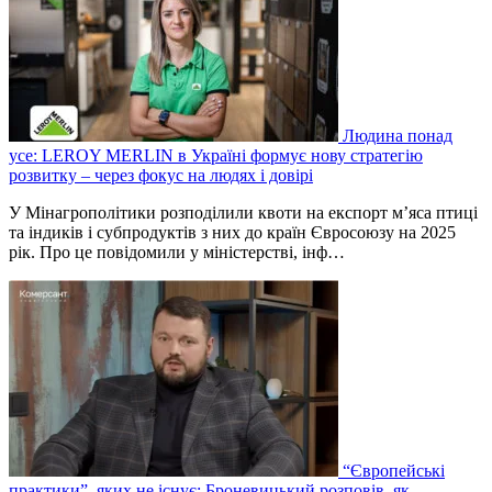
Людина понад
усе: LEROY MERLIN в Україні формує нову стратегію
розвитку – через фокус на людях і довірі
У Мінагрополітики розподілили квоти на експорт м’яса птиці
та індиків і субпродуктів з них до країн Євросоюзу на 2025
рік. Про це повідомили у міністерстві, інф…
“Європейські
практики”, яких не існує: Броневицький розповів, як