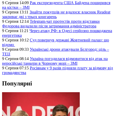
9 Серпня 14:09
Рак експрезидента США Байдена поширився
на кістки – ЗМІ
9 Серпня 13:11
Знайти покупців не вдалося: власник Readeat
закриває дві з трьох книгарень
9 Серпня 12:14
Telegram-чат протестів проти відставки
Федорова видалили після затримання адміністратора
9 Серпня 11:21
Через атаку РФ: в Одесі серйозно пошкоджена
енергетика
9 Серпня 10:12
Суд повернув державі Жовтневий палац: що
відомо
9 Серпня 09:33
Українські дрони атакували Бєлгород: ціль –
ТЕЦ
9 Серпня 08:14
Україна погодилася відмовитися від атак на
неросійські танкери в Чорному морі – ЗМІ
9 Серпня 07:15
Росіянам у 9 разів підняли плату за відмову від
громадянства
Популярні