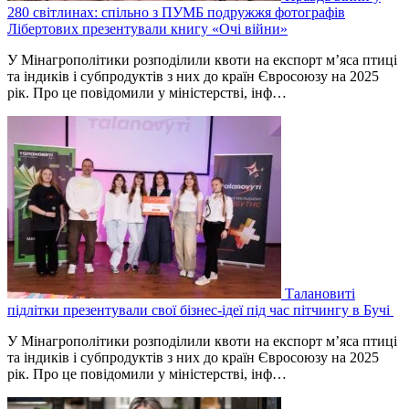
280 світлинах: спільно з ПУМБ подружжя фотографів
Лібертових презентували книгу «Очі війни»
У Мінагрополітики розподілили квоти на експорт м’яса птиці
та індиків і субпродуктів з них до країн Євросоюзу на 2025
рік. Про це повідомили у міністерстві, інф…
Талановиті
підлітки презентували свої бізнес-ідеї під час пітчингу в Бучі
У Мінагрополітики розподілили квоти на експорт м’яса птиці
та індиків і субпродуктів з них до країн Євросоюзу на 2025
рік. Про це повідомили у міністерстві, інф…