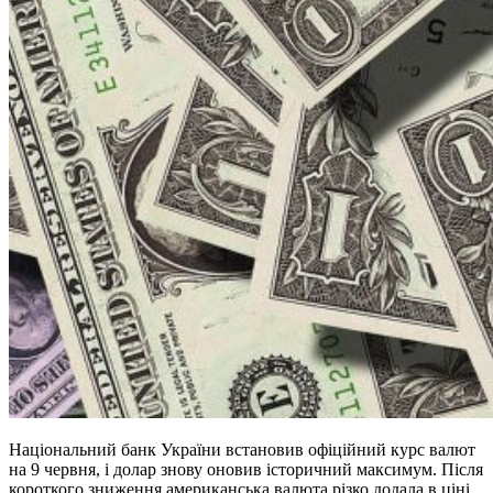
Національний банк України встановив офіційний курс валют
на 9 червня, і долар знову оновив історичний максимум. Після
короткого зниження американська валюта різко додала в ціні