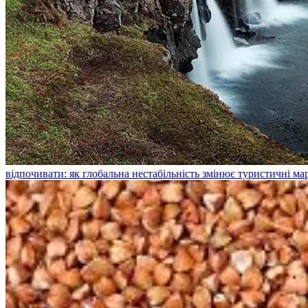
відпочивати: як глобальна нестабільність змінює туристичні м