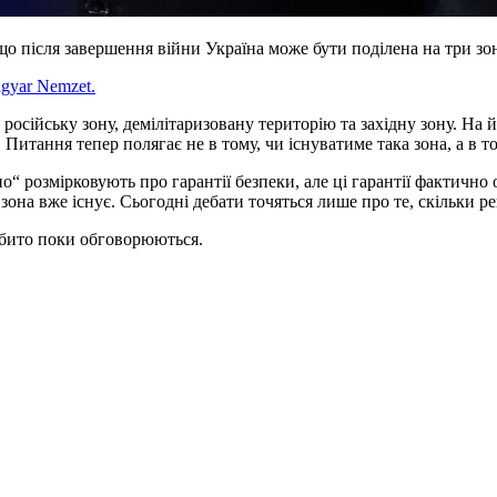
о після завершення війни Україна може бути поділена на три зо
gyar Nemzet.
 російську зону, демілітаризовану територію та західну зону. На
итання тепер полягає не в тому, чи існуватиме така зона, а в том
о“ розмірковують про гарантії безпеки, але ці гарантії фактично
а зона вже існує. Сьогодні дебати точяться лише про те, скільки 
нібито поки обговорюються.