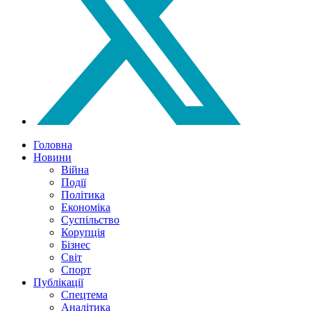
Головна
Новини
Війна
Події
Політика
Економіка
Суспільство
Корупція
Бізнес
Світ
Спорт
Публікації
Спецтема
Аналітика