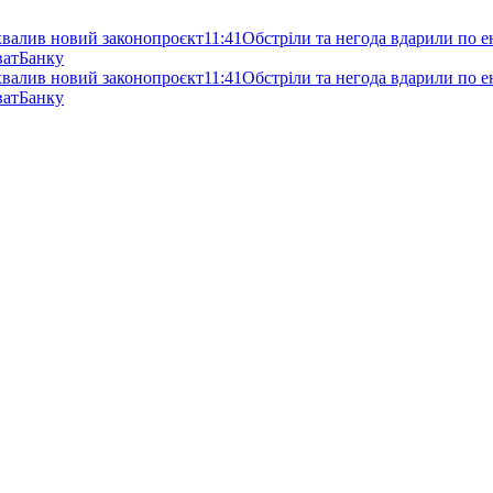
схвалив новий законопроєкт
11:41
Обстріли та негода вдарили по ен
ватБанку
схвалив новий законопроєкт
11:41
Обстріли та негода вдарили по ен
ватБанку