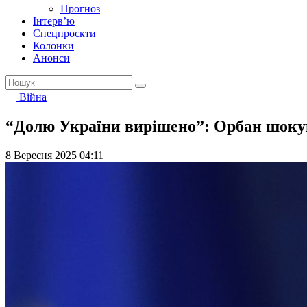
Прогноз
Інтерв’ю
Спецпроєкти
Колонки
Анонси
Війна
“Долю України вирішено”: Орбан шокув
8 Вересня 2025 04:11