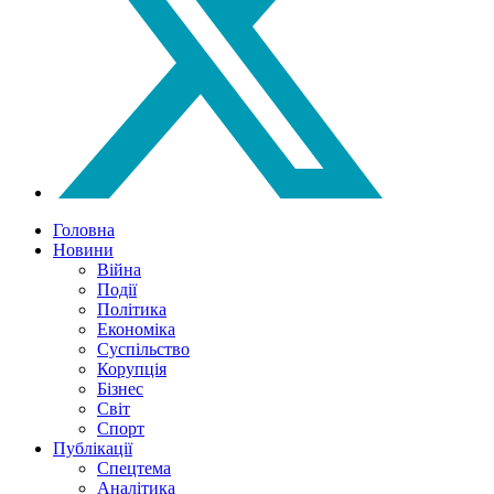
Головна
Новини
Війна
Події
Політика
Економіка
Суспільство
Корупція
Бізнес
Світ
Спорт
Публікації
Спецтема
Аналітика