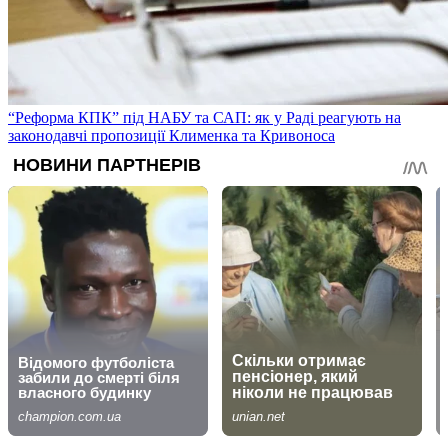
“Реформа КПК” під НАБУ та САП: як у Раді реагують на
законодавчі пропозиції Клименка та Кривоноса