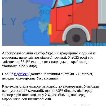
Агропродовольчий сектор України традиційно є одним із
ключових напрямів зовнішньої торгівлі. У 2025 році він
забезпечив 56,1% експортних надходжень країни, що
становить $22,5 млрд.
Про це
йдеться
у даних аналітичної системи YC.Market,
передає
«Комерсант Український»
.
Кукурудза стала лідером за кількістю експортерів. У вибірці
налічується 627 компаній, що на 7,5% більше, ніж серед
експортерів пшениці, та у 2,4 раза більше, ніж серед
виробників соняшникової олії.