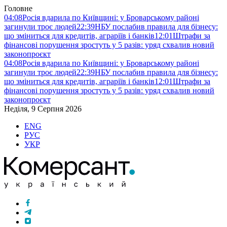
Головне
04:08
Росія вдарила по Київщині: у Броварському районі
загинули троє людей
22:39
НБУ послабив правила для бізнесу:
що зміниться для кредитів, аграріїв і банків
12:01
Штрафи за
фінансові порушення зростуть у 5 разів: уряд схвалив новий
законопроєкт
04:08
Росія вдарила по Київщині: у Броварському районі
загинули троє людей
22:39
НБУ послабив правила для бізнесу:
що зміниться для кредитів, аграріїв і банків
12:01
Штрафи за
фінансові порушення зростуть у 5 разів: уряд схвалив новий
законопроєкт
Неділя, 9 Серпня 2026
ENG
РУС
УКР