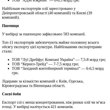
ТОВ “АДМ Юкрейн” — 6-6,5 млрд грн.
Найбільше експортерів олії зареєстровано у
Дніпропетровській області (40 компаній) та Києві (39
компаній).
Пшениця
У вибірці за пшеницею зафіксовано 583 компанії.
Топ-11 експортерів забезпечують майже половину всього
обсягу експорту цієї культури. Найбільшими експортерами
стали:
ТОВ “Луї Дрейфус Компані Україна” — 7,5-8 млрд грн;
ТОВ “Кернел-Трейд” — 7-7,5 млрд грн;
ТОВ “Західний контейнерний термінал” — 6-6,5 млрд
грн.
Лідерами за кількістю компаній є Київ, Одеська,
Кіровоградська та Вінницька області.
Соєві боби
Експорт сої є менш концентрованим, ніж ринки олії чи м’яса
птиці. У вибірці налічується 421 компанія.