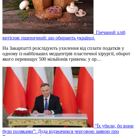
Гречаний хліб
витісняє пшеничний: що обирають українці
На Закарпатті розслідують ухилення від сплати податків у
одному із найбільших медцентрів пластичної хірургії, оборот
якого перевищує 500 мільйонів гривень: у ор…
“Їх убили, бо вони
були поляками”: Дуда відзначився черговою заявою про