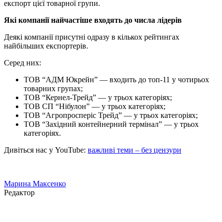
експорт цієї товарної групи.
Які компанії найчастіше входять до числа лідерів
Деякі компанії присутні одразу в кількох рейтингах
найбільших експортерів.
Серед них:
ТОВ “АДМ Юкрейн” — входить до топ-11 у чотирьох
товарних групах;
ТОВ “Кернел-Трейд” — у трьох категоріях;
ТОВ СП “Нібулон” — у трьох категоріях;
ТОВ “Агропросперіс Трейд” — у трьох категоріях;
ТОВ “Західний контейнерний термінал” — у трьох
категоріях.
Дивіться нас у YouTube:
важливі теми – без цензури
Марина Максенко
Редактор