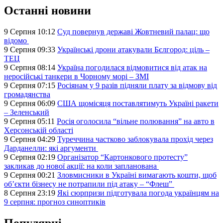
Останні новини
9 Серпня 10:12
Суд повернув державі Жовтневий палац: що
відомо
9 Серпня 09:33
Українські дрони атакували Бєлгород: ціль –
ТЕЦ
9 Серпня 08:14
Україна погодилася відмовитися від атак на
неросійські танкери в Чорному морі – ЗМІ
9 Серпня 07:15
Росіянам у 9 разів підняли плату за відмову від
громадянства
9 Серпня 06:09
США щомісяця поставлятимуть Україні ракети
– Зеленський
9 Серпня 05:11
Росія оголосила “вільне полювання” на авто в
Херсонській області
9 Серпня 04:29
Туреччина частково заблокувала прохід через
Дарданелли: які аргументи
9 Серпня 02:19
Організатор “Картонкового протесту”
закликав до нової акції: на коли запланована
9 Серпня 00:21
Зловмисники в Україні вимагають кошти, щоб
об’єкти бізнесу не потрапили під атаку – “Флеш”
8 Серпня 23:19
Які сюрпризи підготувала погода українцям на
9 серпня: прогноз синоптиків