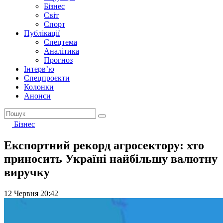
Бізнес
Світ
Спорт
Публікації
Спецтема
Аналітика
Прогноз
Інтерв’ю
Спецпроєкти
Колонки
Анонси
Бізнес
Експортний рекорд агросектору: хто
приносить Україні найбільшу валютну
виручку
12 Червня 20:42