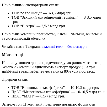
Найбільшими експортерами стали:
ТОВ “Агро Фонд” — 3-3,5 млрд грн;
ТОВ “Західний контейнерний термінал” — 3-3,5 млрд
грн;
ТОВ “В Агро” — 2,5-3 млрд грн.
Найбільше компаній працюють у Києві, Сумській, Київській
та Житомирській областях.
Читайте нас в Telegram:
важливі теми – без цензури
М’ясо птиці
Найвищу концентрацію продемонстрував ринок м’яса птиці.
Усього 25 компаній здійснюють експорт продукції, а три
найбільші гравці забезпечують понад 80% усіх поставок.
Лідерами стали:
ТОВ “Вінницька птахофабрика” — 10-10,5 млрд грн;
ПрАТ “Миронівська птахофабрика” — 10-10,5 млрд грн;
ПрАТ “МХП” — 6,5-7 млрд грн.
Загалом топ-11 компаній практично повністю формують