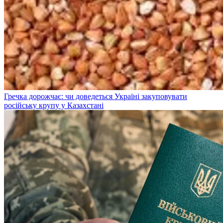
Гречка дорожчає: чи доведеться Україні закуповувати
російську крупу у Казахстані