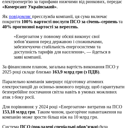
електроенергію за тарифами нижчими від ринкових, передає
«Комерсант Український»
.
Як
повідомляє
пресслужба компанії, ця сума включає
покриття
100% вартості послуги ПСО за січень–серпень
та
40% прогнозної вартості за вересень
.
«Енергоатом у повному обсязі виконує свої
зобов’язання перед державою і споживачами,
забезпечуючи стабільність енергосистеми та
доступність тарифів для населення», — йдеться в
заяві компанії.
За фінансовим планом, загальна вартість виконання ПСО у
2025 році складе близько
163,9 млрд грн (з ПДВ)
.
Паралельно компанія завершує підготовку атомних
електростанцій до осінньо-зимового періоду, щоб гарантувати
безперебійне постачання світла навіть в умовах можливих
атак з боку росії.
Для порівняння: у 2024 році «Енергоатом» витратив на ПСО
153,18 млрд грн
. Таким чином, цьогорічне навантаження на
компанію може зрости більш ніж на 10 млрд грн.
Система
ПСО (покладені спеціальні обов’язки)
була