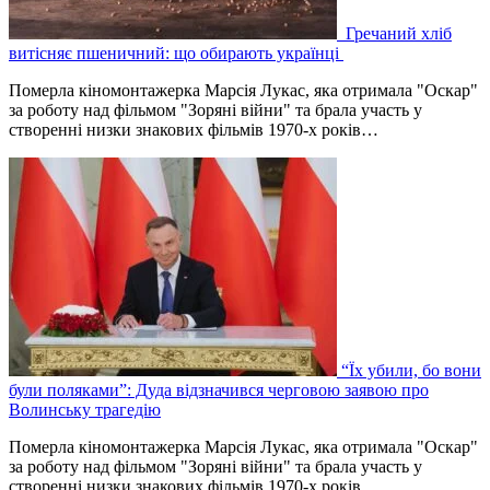
Гречаний хліб
витісняє пшеничний: що обирають українці
Померла кіномонтажерка Марсія Лукас, яка отримала "Оскар"
за роботу над фільмом "Зоряні війни" та брала участь у
створенні низки знакових фільмів 1970-х років…
“Їх убили, бо вони
були поляками”: Дуда відзначився черговою заявою про
Волинську трагедію
Померла кіномонтажерка Марсія Лукас, яка отримала "Оскар"
за роботу над фільмом "Зоряні війни" та брала участь у
створенні низки знакових фільмів 1970-х років…