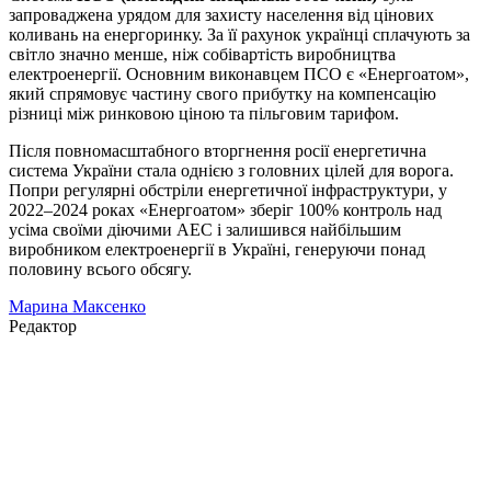
запроваджена урядом для захисту населення від цінових
коливань на енергоринку. За її рахунок українці сплачують за
світло значно менше, ніж собівартість виробництва
електроенергії. Основним виконавцем ПСО є «Енергоатом»,
який спрямовує частину свого прибутку на компенсацію
різниці між ринковою ціною та пільговим тарифом.
Після повномасштабного вторгнення росії енергетична
система України стала однією з головних цілей для ворога.
Попри регулярні обстріли енергетичної інфраструктури, у
2022–2024 роках «Енергоатом» зберіг 100% контроль над
усіма своїми діючими АЕС і залишився найбільшим
виробником електроенергії в Україні, генеруючи понад
половину всього обсягу.
Марина Максенко
Редактор