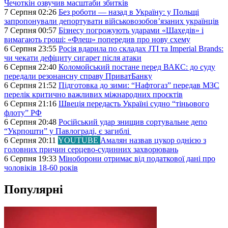
Чечоткін озвучив масштаби збитків
7 Серпня 02:26
Без роботи — назад в Україну: у Польщі
запропонували депортувати військовозобов’язаних українців
7 Серпня 00:57
Бізнесу погрожують ударами «Шахедів» і
вимагають гроші: «Флеш» попередив про нову схему
6 Серпня 23:55
Росія вдарила по складах JTI та Imperial Brands:
чи чекати дефіциту сигарет після атаки
6 Серпня 22:40
Коломойський постане перед ВАКС: до суду
передали резонансну справу ПриватБанку
6 Серпня 21:52
Підготовка до зими: “Нафтогаз” передав МЗС
перелік критично важливих міжнародних проєктів
6 Серпня 21:16
Швеція передасть Україні судно “тіньового
флоту” РФ
6 Серпня 20:48
Російський удар знищив сортувальне депо
“Укрпошти” у Павлограді, є загиблі
6 Серпня 20:11
YOUTUBE
Амалян назвав цукор однією з
головних причин серцево-судинних захворювань
6 Серпня 19:33
Міноборони отримає від податкової дані про
чоловіків 18-60 років
Популярні