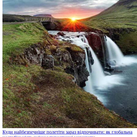
Куди найбезпечніше полетіти зараз відпочивати: як глобальна