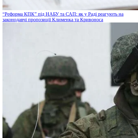
“Реформа КПК” під НАБУ та САП: як у Раді реагують на
законодавчі пропозиції Клименка та Кривоноса