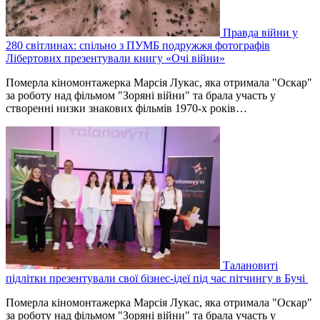
Правда війни у
280 світлинах: спільно з ПУМБ подружжя фотографів
Лібертових презентували книгу «Очі війни»
Померла кіномонтажерка Марсія Лукас, яка отримала "Оскар"
за роботу над фільмом "Зоряні війни" та брала участь у
створенні низки знакових фільмів 1970-х років…
Талановиті
підлітки презентували свої бізнес-ідеї під час пітчингу в Бучі
Померла кіномонтажерка Марсія Лукас, яка отримала "Оскар"
за роботу над фільмом "Зоряні війни" та брала участь у