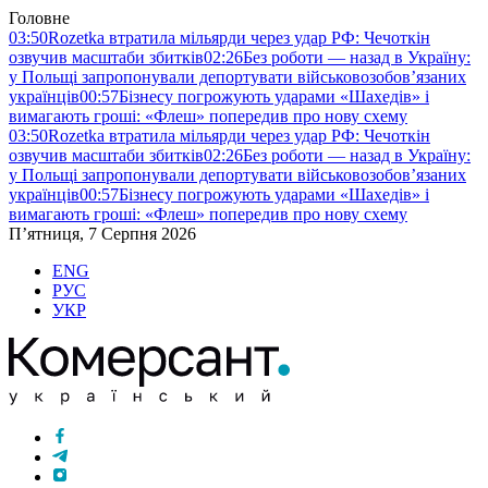
Головне
03:50
Rozetka втратила мільярди через удар РФ: Чечоткін
озвучив масштаби збитків
02:26
Без роботи — назад в Україну:
у Польщі запропонували депортувати військовозобов’язаних
українців
00:57
Бізнесу погрожують ударами «Шахедів» і
вимагають гроші: «Флеш» попередив про нову схему
03:50
Rozetka втратила мільярди через удар РФ: Чечоткін
озвучив масштаби збитків
02:26
Без роботи — назад в Україну:
у Польщі запропонували депортувати військовозобов’язаних
українців
00:57
Бізнесу погрожують ударами «Шахедів» і
вимагають гроші: «Флеш» попередив про нову схему
П’ятниця, 7 Серпня 2026
ENG
РУС
УКР