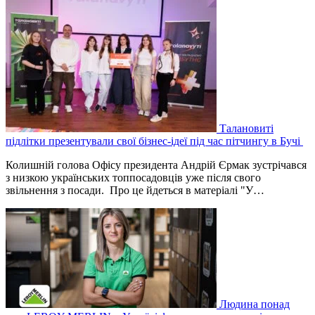
Талановиті
підлітки презентували свої бізнес-ідеї під час пітчингу в Бучі
Колишній голова Офісу президента Андрій Єрмак зустрічався
з низкою українських топпосадовців уже після свого
звільнення з посади. Про це йдеться в матеріалі "У…
Людина понад