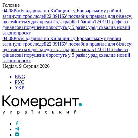
Головне
04:08
Росія вдарила по Київщині: у Броварському районі
загинули троє людей
22:39
НБУ послабив правила для бізнесу:
що зміниться для кредитів, аграріїв і банків
12:01
Штрафи за
фінансові порушення зростуть у 5 разів: уряд схвалив новий
законопроєкт
04:08
Росія вдарила по Київщині: у Броварському районі
загинули троє людей
22:39
НБУ послабив правила для бізнесу:
що зміниться для кредитів, аграріїв і банків
12:01
Штрафи за
фінансові порушення зростуть у 5 разів: уряд схвалив новий
законопроєкт
Неділя, 9 Серпня 2026
ENG
РУС
УКР