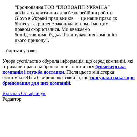
“Бронювання ТОВ “ГЛОВОАПП УКРАЇНА”
декількох критичних для безперебійної роботи
Glovo в Україні працівників — це наше право як
бізнесу, закріплене законодавством, і ми цим
правом скористалися. Ми вважаємо
безпідставними будь-які звинувачення компанії з
цього приводу”,
– йдеться у заяві.
Учора суспільство обурила інформація, що серед компаній, які
отримали право на бронювання, опинилася
букмекерська
компанія і служба доставки
. Після цього міністерка
економіки Юлія Свириденко заявила, що
скасувала наказ про
бронювання для цих компаній
.
Ярослав Остафійчук
Редактор