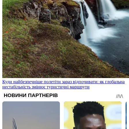
Куди найбезпечніше полетіти зараз відпочивати: як глобальна
нестабільність змінює туристичні маршрути