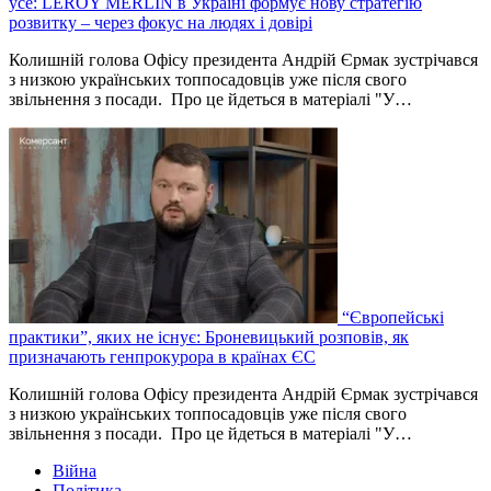
усе: LEROY MERLIN в Україні формує нову стратегію
розвитку – через фокус на людях і довірі
Колишній голова Офісу президента Андрій Єрмак зустрічався
з низкою українських топпосадовців уже після свого
звільнення з посади. Про це йдеться в матеріалі "У…
“Європейські
практики”, яких не існує: Броневицький розповів, як
призначають генпрокурора в країнах ЄС
Колишній голова Офісу президента Андрій Єрмак зустрічався
з низкою українських топпосадовців уже після свого
звільнення з посади. Про це йдеться в матеріалі "У…
Війна
Політика