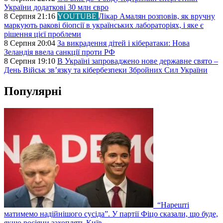
України додаткові 30 млн євро
8 Серпня 21:16
YOUTUBE
Лікар Амалян розповів, як вручну
маркують ракові біопсії в українських лабораторіях, і яке є
рішення цієї проблеми
8 Серпня 20:04
За викрадення дітей і кібератаки: Нова
Зеландія ввела санкції проти РФ
8 Серпня 19:10
В Україні запроваджено нове державне свято –
День Військ звʼязку та кібербезпеки Збройних Сил України
Популярні
“Нарешті
матимемо надійнішого сусіда”. У партії Фіцо сказали, що буде,
якщо росіяни захоплять Київ