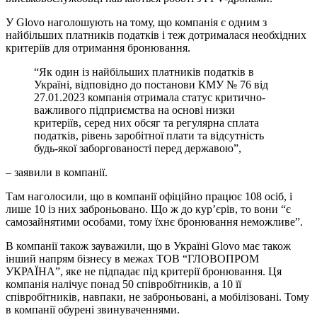
У Glovo наголошують на тому, що компанія є одним з
найбільших платників податків і теж дотрималася необхідних
критеріїв для отримання бронювання.
“Як один із найбільших платників податків в
Україні, відповідно до постанови КМУ № 76 від
27.01.2023 компанія отримала статус критично-
важливого підприємства на основі низки
критеріїв, серед них обсяг та регулярна сплата
податків, рівень заробітної плати та відсутність
будь-якої заборгованості перед державою”,
– заявили в компанії.
Там наголосили, що в компанії офіційно працює 108 осіб, і
лише 10 із них заброньовано. Що ж до кур’єрів, то вони “є
самозайнятими особами, тому їхнє бронювання неможливе”.
В компанії також зауважили, що в Україні Glovo має також
інший напрям бізнесу в межах ТОВ “ГЛОВОПРОМ
УКРАЇНА”, яке не підпадає під критерії бронювання. Ця
компанія налічує понад 50 співробітників, а 10 її
співробітників, навпаки, не заброньовані, а мобілізовані. Тому
в компанії обурені звинуваченнями.