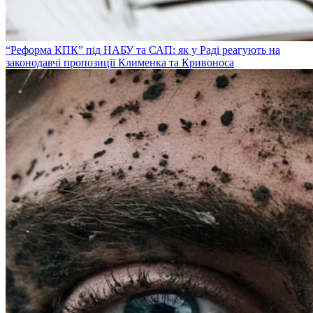
“Реформа КПК” під НАБУ та САП: як у Раді реагують на
законодавчі пропозиції Клименка та Кривоноса