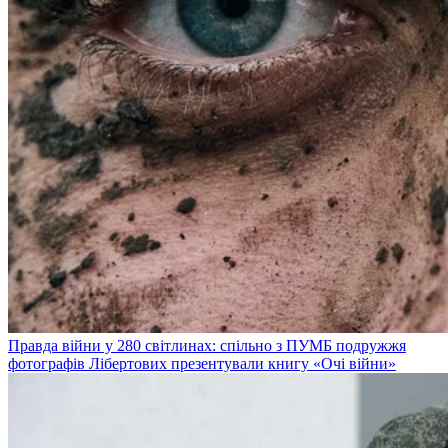
Правда війни у 280 світлинах: спільно з ПУМБ подружжя
фотографів Лібертових презентували книгу «Очі війни»