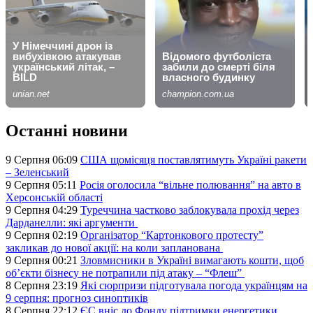
Останні новини
9 Серпня 06:09
США щомісяця поставлятимуть Україні ракети
– Зеленський
9 Серпня 05:11
Росія оголосила “вільне полювання” на авто в
Херсонській області
9 Серпня 04:29
Туреччина частково заблокувала прохід через
Дарданелли: які аргументи
9 Серпня 02:19
Організатор “Картонкового протесту”
закликав до нової акції: на коли запланована
9 Серпня 00:21
Зловмисники в Україні вимагають кошти, щоб
об’єкти бізнесу не потрапили під атаку – “Флеш”
8 Серпня 23:19
Які сюрпризи підготувала погода українцям на
9 серпня: прогноз синоптиків
8 Серпня 22:12
ЄС вніс до Фонду підтримки енергетики