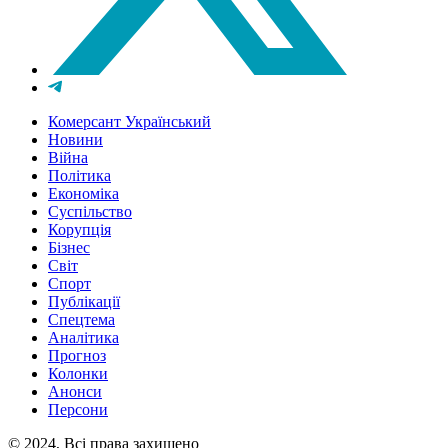
Комерсант Український
Новини
Війна
Політика
Економіка
Суспільство
Корупція
Бізнес
Світ
Спорт
Публікації
Спецтема
Аналітика
Прогноз
Колонки
Анонси
Персони
© 2024, Всі права захищено