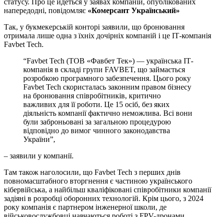
статусу. Про це йдеться у заявах компаній, опублікованих
напередодні, повідомляє
«Комерсант Український»
Так, у букмекерській конторі заявили, що бронювання
отримала лише одна з їхніх дочірніх компаній і це ІТ-компанія
Favbet Tech.
“Favbet Tech (ТОВ «Фавбет Тек») — українська ІТ-
компанія в складі групи FAVBET, що займається
розробкою програмного забезпечення. Цього року
Favbet Tech скористалась законним правом бізнесу
на бронювання співробітників, критично
важливих для її роботи. Це 15 осіб, без яких
діяльність компанії фактично неможлива. Всі вони
були заброньовані за загальною процедурою
відповідно до вимог чинного законодавства
України”,
– заявили у компанії.
Там також наголосили, що Favbet Tech з перших днів
повномасштабного вторгнення є частиною українського
кібервійська, а найбільш кваліфіковані співробітники компанії
задіяні в розробці оборонних технологій. Крім цього, з 2024
року компанія є партнером інженерної школи, де
військовослужбовці навчаються роботі з FPV-дронами.