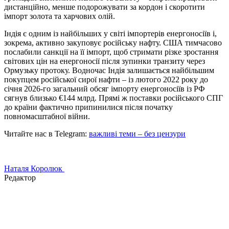
дистанційно, менше подорожувати за кордон і скоротити
імпорт золота та харчових олій.
Індія є одним із найбільших у світі імпортерів енергоносіїв і,
зокрема, активно закуповує російську нафту. США тимчасово
послабили санкції на її імпорт, щоб стримати різке зростання
світових цін на енергоносії після зупинки транзиту через
Ормузьку протоку. Водночас Індія залишається найбільшим
покупцем російської сирої нафти – із лютого 2022 року до
січня 2026-го загальний обсяг імпорту енергоносіїв із РФ
сягнув близько €144 млрд. Прямі ж поставки російського СПГ
до країни фактично припинилися після початку
повномасштабної війни.
Читайте нас в Telegram:
важливі теми – без цензури
Наталя Королюк
Редактор