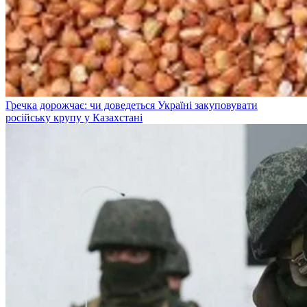
Гречка дорожчає: чи доведеться Україні закуповувати
російську крупу у Казахстані