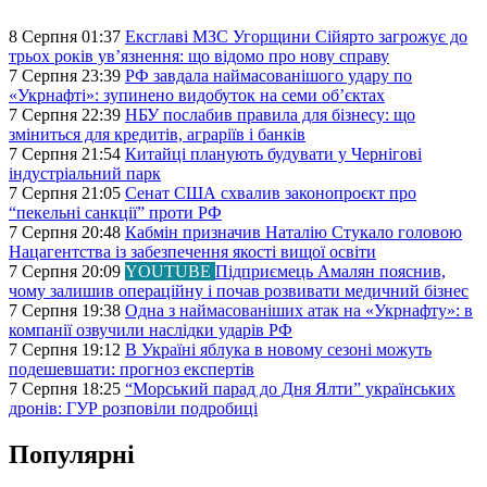
8 Серпня 01:37
Ексглаві МЗС Угорщини Сійярто загрожує до
трьох років ув’язнення: що відомо про нову справу
7 Серпня 23:39
РФ завдала наймасованішого удару по
«Укрнафті»: зупинено видобуток на семи об’єктах
7 Серпня 22:39
НБУ послабив правила для бізнесу: що
зміниться для кредитів, аграріїв і банків
7 Серпня 21:54
Китайці планують будувати у Чернігові
індустріальний парк
7 Серпня 21:05
Сенат США схвалив законопроєкт про
“пекельні санкції” проти РФ
7 Серпня 20:48
Кабмін призначив Наталію Стукало головою
Нацагентства із забезпечення якості вищої освіти
7 Серпня 20:09
YOUTUBE
Підприємець Амалян пояснив,
чому залишив операційну і почав розвивати медичний бізнес
7 Серпня 19:38
Одна з наймасованіших атак на «Укрнафту»: в
компанії озвучили наслідки ударів РФ
7 Серпня 19:12
В Україні яблука в новому сезоні можуть
подешевшати: прогноз експертів
7 Серпня 18:25
“Морський парад до Дня Ялти” українських
дронів: ГУР розповіли подробиці
Популярні