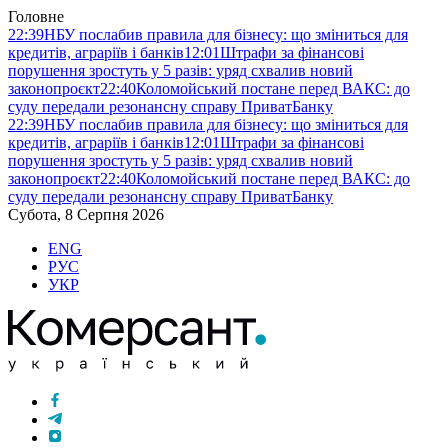
Головне
22:39
НБУ послабив правила для бізнесу: що зміниться для
кредитів, аграріїв і банків
12:01
Штрафи за фінансові
порушення зростуть у 5 разів: уряд схвалив новий
законопроєкт
22:40
Коломойський постане перед ВАКС: до
суду передали резонансну справу ПриватБанку
22:39
НБУ послабив правила для бізнесу: що зміниться для
кредитів, аграріїв і банків
12:01
Штрафи за фінансові
порушення зростуть у 5 разів: уряд схвалив новий
законопроєкт
22:40
Коломойський постане перед ВАКС: до
суду передали резонансну справу ПриватБанку
Субота, 8 Серпня 2026
ENG
РУС
УКР