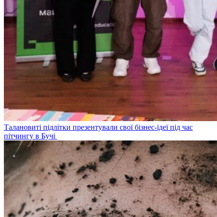
Талановиті підлітки презентували свої бізнес-ідеї під час
пітчингу в Бучі