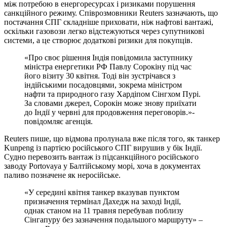
між потребою в енергоресурсах і ризиками порушення
санкційного режиму. Співрозмовники Reuters зазначають, що
постачання СПГ складніше приховати, ніж нафтові вантажі,
оскільки газовози легко відстежуються через супутникові
системи, а це створює додаткові ризики для покупців.
«Про своє рішення Індія повідомила заступнику
міністра енергетики РФ Павлу Сорокіну під час
його візиту 30 квітня. Тоді він зустрічався з
індійськими посадовцями, зокрема міністром
нафти та природного газу Хардіпом Сінгхом Пурі.
За словами джерел, Сорокін може знову приїхати
до Індії у червні для продовження переговорів.»-
повідомляє агенція.
Reuters пише, що відмова пролунала вже після того, як танкер
Kunpeng із партією російського СПГ вирушив у бік Індії.
Судно перевозить вантаж із підсанкційного російського
заводу Portovaya у Балтійському морі, хоча в документах
паливо позначене як неросійське.
«У середині квітня танкер вказував пунктом
призначення термінал Дахедж на заході Індії,
однак станом на 11 травня перебував поблизу
Сінгапуру без зазначення подальшого маршруту» –