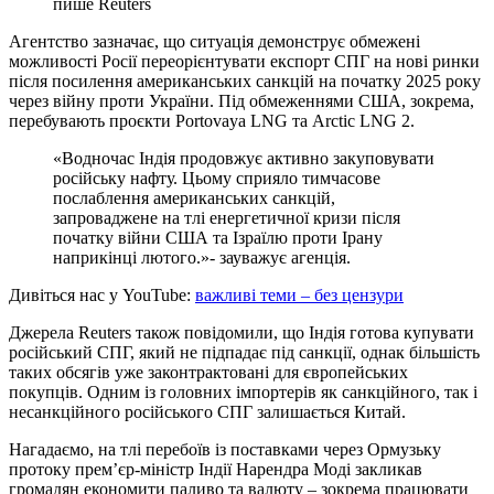
пише Reuters
Агентство зазначає, що ситуація демонструє обмежені
можливості Росії переорієнтувати експорт СПГ на нові ринки
після посилення американських санкцій на початку 2025 року
через війну проти України. Під обмеженнями США, зокрема,
перебувають проєкти Portovaya LNG та Arctic LNG 2.
«Водночас Індія продовжує активно закуповувати
російську нафту. Цьому сприяло тимчасове
послаблення американських санкцій,
запроваджене на тлі енергетичної кризи після
початку війни США та Ізраїлю проти Ірану
наприкінці лютого.»- зауважує агенція.
Дивіться нас у YouTube:
важливі теми – без цензури
Джерела Reuters також повідомили, що Індія готова купувати
російський СПГ, який не підпадає під санкції, однак більшість
таких обсягів уже законтрактовані для європейських
покупців. Одним із головних імпортерів як санкційного, так і
несанкційного російського СПГ залишається Китай.
Нагадаємо, на тлі перебоїв із поставками через Ормузьку
протоку прем’єр-міністр Індії Нарендра Моді закликав
громадян економити паливо та валюту – зокрема працювати