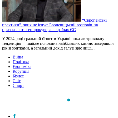
“Європейські
практики”, яких не існує: Броневицький розповів, як
призначають генпрокурора в країнах ЄС
У 2024 році гральний бізнес в Україні показав тривожну
тенденцію — майже половина найбільших казино завершили
рік зі збитками, а загальний дохід галузі зріс лиш…
Війна
Політика
Економіка
Корупція
Бізнес
Світ
Спорт