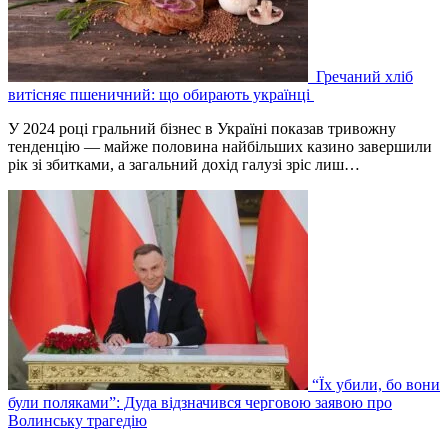
Гречаний хліб
витісняє пшеничний: що обирають українці
У 2024 році гральний бізнес в Україні показав тривожну
тенденцію — майже половина найбільших казино завершили
рік зі збитками, а загальний дохід галузі зріс лиш…
“Їх убили, бо вони
були поляками”: Дуда відзначився черговою заявою про
Волинську трагедію