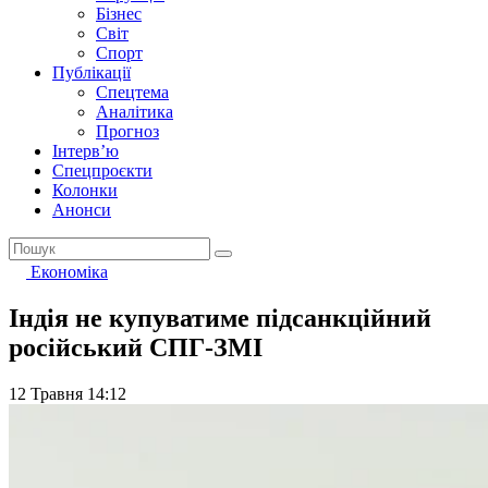
Бізнес
Світ
Спорт
Публікації
Спецтема
Аналітика
Прогноз
Інтерв’ю
Спецпроєкти
Колонки
Анонси
Економіка
Індія не купуватиме підсанкційний
російський СПГ-ЗМІ
12 Травня 14:12