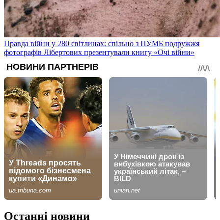
Правда війни у 280 світлинах: спільно з ПУМБ подружжя
фотографів Лібертових презентували книгу «Очі війни»
Останні новини