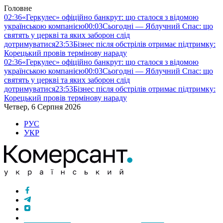
Головне
02:36
«Геркулес» офіційно банкрут: що сталося з відомою
українською компанією
00:03
Сьогодні — Яблучний Спас: що
святять у церкві та яких заборон слід
дотримуватися
23:53
Бізнес після обстрілів отримає підтримку:
Корецький провів термінову нараду
02:36
«Геркулес» офіційно банкрут: що сталося з відомою
українською компанією
00:03
Сьогодні — Яблучний Спас: що
святять у церкві та яких заборон слід
дотримуватися
23:53
Бізнес після обстрілів отримає підтримку:
Корецький провів термінову нараду
Четвер, 6 Серпня 2026
РУС
УКР