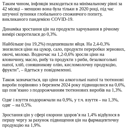
Таким чином, інфляція знаходиться на мінімальному рівні за
42 місяці – меншою вона була тільки в 2020 році, під час
штучної зупинки глобального споживчого попиту,
викликаного пандемією COVID-19.
Динаміка зростання цін на продукти харчування в річному
вимірі скоротилася до 0,3%.
Найбільше (на 19,2%) подешевшали яйця. На 2,4-0,3%
знизилися ціни на цукор, сало, продукти переробки зернових,
овочі, молоко. Водночас на 1,2-0,6% зросли ціни на
яловичину, масло, рибу та продукти з риби, безалкогольні
напої, хліб, соняшникову олію, кисломолочну продукцію,
фрукти”, – йдеться у повідомленні.
Також зазначається, що ціни на алкогольні напої та тютюнові
вироби порівняно з березнем 2024 року підвищилися на 0,6%,
що пов’язано з подорожчанням тютюнових виробів на 1,3%.
Одяг і взуття подорожчали на 0,9%, у т.ч. взуття – на 1,3%,
одяг – на 0,5%.
Зростання цін у сфері охорони здоров’я на 1,4% відбулося в
першу чергу за рахунок підвищення цін на фармацевтичну
продукцію на 1,9%.