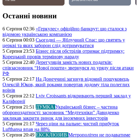
Останні новини
6 Серпня 02:36
«Геркулес» офіційно банкрут: що сталося з
відомою українською компанією
6 Серпня 00:03
Сьогодні — Яблучний Спас: що святять у
церкві та яких заборон слід дотримуватися
5 Серпня 23:53
Бізнес після обстрілів отримає підтримку:
Корецький провів термінову нараду
5 Серпня 22:40
Дерегуляція замість нових податків:
співзасновник “Нової пошти» звернувся до уряду після атаки
РФ
5 Серпня 22:17
На Донеччині загинув відомий пошуковець
Олексій Юков, який роками повертав додому тіла полеглих
воїнів
5 Серпня 22:12
Lviv Croissants відкривають перший заклад у
Каліфорнії
5 Серпня 21:51
ДУМКА
Український бізнес – частина
обороноздатності: засновник “Медтехніки” Давиденко
закликав закрити ринок для іноземних інвесторів
5 Серпня 21:17
Через ціни на пальне: чистий прибуток
Lufthansa впав на 88%
5 Серпня 20:49
ЕКСКЛЮЗИВ
Метрополітен не подаватиме