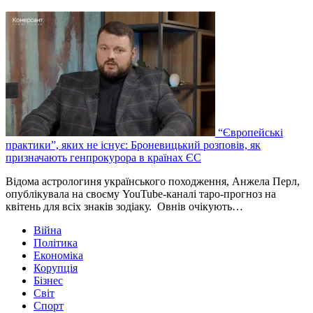
“Європейські
практики”, яких не існує: Броневицький розповів, як
призначають генпрокурора в країнах ЄС
Відома астрологиня українського походження, Анжела Перл,
опублікувала на своєму YouTube-каналі таро-прогноз на
квітень для всіх знаків зодіаку. Овнів очікують…
Війна
Політика
Економіка
Корупція
Бізнес
Світ
Спорт