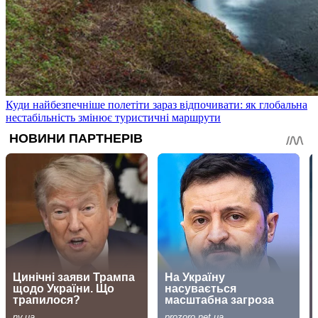
Куди найбезпечніше полетіти зараз відпочивати: як глобальна
нестабільність змінює туристичні маршрути