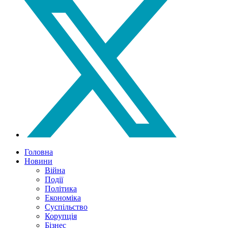
Головна
Новини
Війна
Події
Політика
Економіка
Суспільство
Корупція
Бізнес