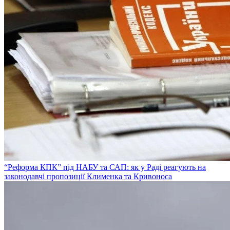
“Реформа КПК” під НАБУ та САП: як у Раді реагують на
законодавчі пропозиції Клименка та Кривоноса