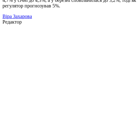
4,7% у січні до 4,3%, а у березні сповільнилася до 3,2%, тоді як
регулятор прогнозував 5%.
Віра Захарова
Редактор