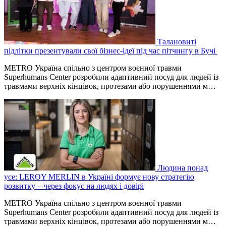
Талановиті
підлітки презентували свої бізнес-ідеї під час пітчингу в Бучі
METRO Україна спільно з центром воєнної травми
Superhumans Center розробили адаптивний посуд для людей із
травмами верхніх кінцівок, протезами або порушеннями м…
Людина понад
усе: LEROY MERLIN в Україні формує нову стратегію
розвитку – через фокус на людях і довірі
METRO Україна спільно з центром воєнної травми
Superhumans Center розробили адаптивний посуд для людей із
травмами верхніх кінцівок, протезами або порушеннями м…