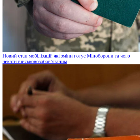
Новий етап мобілізації: які зміни готує Міноборони та чого
чекати військовозобов’язаним