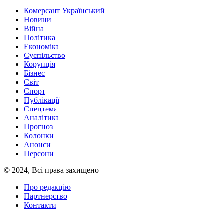
Комерсант Український
Новини
Війна
Політика
Економіка
Суспільство
Корупція
Бізнес
Світ
Спорт
Публікації
Спецтема
Аналітика
Прогноз
Колонки
Анонси
Персони
© 2024, Всі права захищено
Про редакцію
Партнерство
Контакти