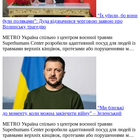
“Їх убили, бо вони
були поляками”: Дуда відзначився черговою заявою про
Волинську трагедію
METRO Україна спільно з центром воєнної травми
Superhumans Center розробили адаптивний посуд для людей із
травмами верхніх кінцівок, протезами або порушеннями м…
“Ми близькі
до моменту, коли можна закінчити війну” – Зеленський
METRO Україна спільно з центром воєнної травми
Superhumans Center розробили адаптивний посуд для людей із
травмами верхніх кінцівок, протезами або порушеннями м…