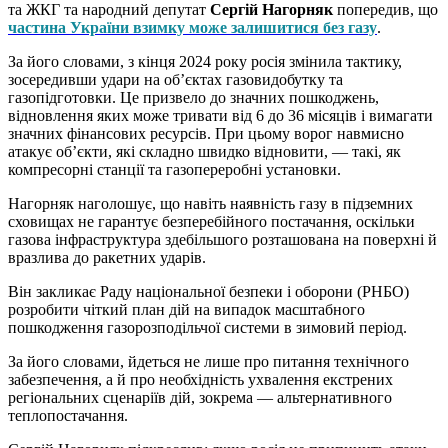
та ЖКГ та народний депутат
Сергій Нагорняк
попередив, що
частина України взимку може залишитися без газу
.
За його словами, з кінця 2024 року росія змінила тактику,
зосередивши удари на об’єктах газовидобутку та
газопідготовки. Це призвело до значних пошкоджень,
відновлення яких може тривати від 6 до 36 місяців і вимагати
значних фінансових ресурсів. При цьому ворог навмисно
атакує об’єкти, які складно швидко відновити, — такі, як
компресорні станції та газопереробні установки.
Нагорняк наголошує, що навіть наявність газу в підземних
сховищах не гарантує безперебійного постачання, оскільки
газова інфраструктура здебільшого розташована на поверхні й
вразлива до ракетних ударів.
Він закликає Раду національної безпеки і оборони (РНБО)
розробити чіткий план дій на випадок масштабного
пошкодження газорозподільчої системи в зимовий період.
За його словами, йдеться не лише про питання технічного
забезпечення, а й про необхідність ухвалення екстрених
регіональних сценаріїв дій, зокрема — альтернативного
теплопостачання.