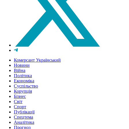
Комерсант Український
Новини
Війна
Політика
Економіка
Суспільство
Корупція
Бізнес
Світ
Спорт
Публікації
Спецтема
Аналітика
Прогноз