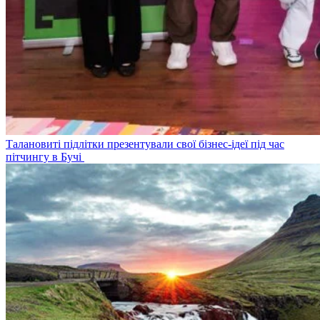
Талановиті підлітки презентували свої бізнес-ідеї під час
пітчингу в Бучі