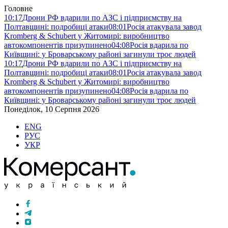
Головне
10:17
Дрони РФ вдарили по АЗС і підприємству на
Полтавщині: подробиці атаки
08:01
Росія атакувала завод
Kromberg & Schubert у Житомирі: виробництво
автокомпонентів призупинено
04:08
Росія вдарила по
Київщині: у Броварському районі загинули троє людей
10:17
Дрони РФ вдарили по АЗС і підприємству на
Полтавщині: подробиці атаки
08:01
Росія атакувала завод
Kromberg & Schubert у Житомирі: виробництво
автокомпонентів призупинено
04:08
Росія вдарила по
Київщині: у Броварському районі загинули троє людей
Понеділок, 10 Серпня 2026
ENG
РУС
УКР