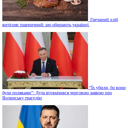
Гречаний хліб
витісняє пшеничний: що обирають українці
“Їх убили, бо вони
були поляками”: Дуда відзначився черговою заявою про
Волинську трагедію