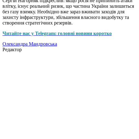
Сергій Нагорняк підкреслив: якщо росія не припинить атаки
влітку, існує реальний ризик, що частина України залишиться
без газу взимку. Необхідно вже зараз вживати заходів для
захисту інфраструктури, збільшення власного видобутку та
створення стратегічних резервів.
Читайте нас у Telegram: головні новини коротко
Олександра Мандровська
Редактор