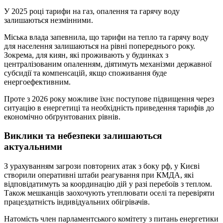
У 2025 році тарифи на газ, опалення та гарячу воду
залишаються незмінними.
Міська влада запевнила, що тарифи на тепло та гарячу воду
для населення залишаються на рівні попереднього року.
Зокрема, для киян, які проживають у будинках з
централізованим опаленням, діятимуть механізми державної
субсидії та компенсацій, якщо споживання буде
енергоефективним.
Проте з 2026 року можливе їхнє поступове підвищення через
ситуацію в енергетиці та необхідність приведення тарифів до
економічно обґрунтованих рівнів.
Виклики та небезпеки залишаються
актуальними
З урахуванням загрози повторних атак з боку рф, у Києві
створили оперативні штаби реагування при КМДА, які
відповідатимуть за координацію дій у разі перебоїв з теплом.
Також мешканців заохочують утеплювати оселі та перевіряти
працездатність індивідуальних обігрівачів.
Натомість член парламентського комітету з питань енергетики