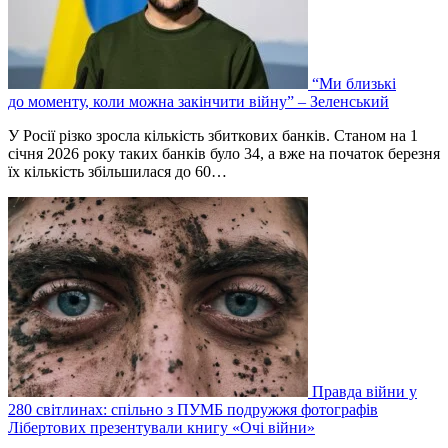
“Ми близькі
до моменту, коли можна закінчити війну” – Зеленський
У Росії різко зросла кількість збиткових банків. Станом на 1
січня 2026 року таких банків було 34, а вже на початок березня
їх кількість збільшилася до 60…
Правда війни у
280 світлинах: спільно з ПУМБ подружжя фотографів
Лібертових презентували книгу «Очі війни»