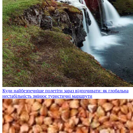
Куди найбезпечніше полетіти зараз відпочивати: як глобальна
нестабільність змінює туристичні маршрути