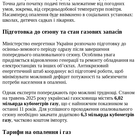
Точна дата початку подачі тепла залежатиме від погодних
умов, зокрема, від середньодобової температури повітря.
Насамперед опалення буде ввімкнено в соціальних установах:
школах, дитячих садках і лікарнях.
Підготовка до сезону та стан газових запасів
Міністерство енергетики України розпочало підготовку до
осінньо-зимового періоду одразу після завершення
попереднього опалювального сезону. Особлива увага
приділяється відновленню генерації та ремонту обладнання на
електростанціях та інших об’єктах. Антикризовий
енергетичний штаб координує всі підготовчі роботи, щоб
мінімізувати можливий дефіцит потужності та забезпечити
потреби населення в опаленні.
Однак експерти попереджають про можливі труднощі. Станом
на травень 2025 року українські газосховища містять
6,02
мільярда кубометрів газу
, що є найнижчим показником за
останні 11 років. Для успішного проходження опалювального
сезону необхідно закачати додатково
6,3 мільярда кубометрів
газу
, частково коштом імпорту.
Тарифи на опалення і газ