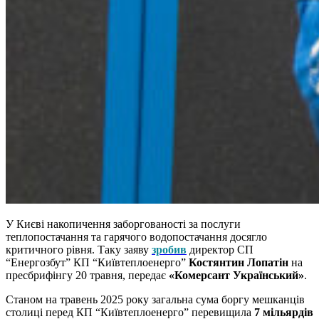
У Києві накопичення заборгованості за послуги
теплопостачання та гарячого водопостачання досягло
критичного рівня. Таку заяву
зробив
директор СП
“Енергозбут” КП “Київтеплоенерго”
Костянтин Лопатін
на
пресбрифінгу 20 травня, передає
«Комерсант Український»
.
Станом на травень 2025 року загальна сума боргу мешканців
столиці перед КП “Київтеплоенерго” перевищила
7 мільярдів