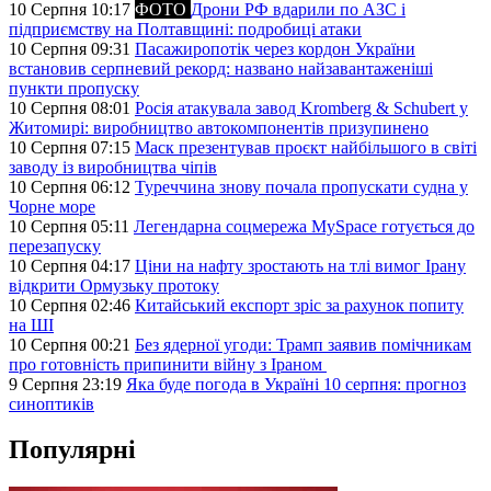
10 Серпня 10:17
ФОТО
Дрони РФ вдарили по АЗС і
підприємству на Полтавщині: подробиці атаки
10 Серпня 09:31
Пасажиропотік через кордон України
встановив серпневий рекорд: названо найзавантаженіші
пункти пропуску
10 Серпня 08:01
Росія атакувала завод Kromberg & Schubert у
Житомирі: виробництво автокомпонентів призупинено
10 Серпня 07:15
Маск презентував проєкт найбільшого в світі
заводу із виробництва чіпів
10 Серпня 06:12
Туреччина знову почала пропускати судна у
Чорне море
10 Серпня 05:11
Легендарна соцмережа MySpace готується до
перезапуску
10 Серпня 04:17
Ціни на нафту зростають на тлі вимог Ірану
відкрити Ормузьку протоку
10 Серпня 02:46
Китайський експорт зріс за рахунок попиту
на ШІ
10 Серпня 00:21
Без ядерної угоди: Трамп заявив помічникам
про готовність припинити війну з Іраном
9 Серпня 23:19
Яка буде погода в Україні 10 серпня: прогноз
синоптиків
Популярні