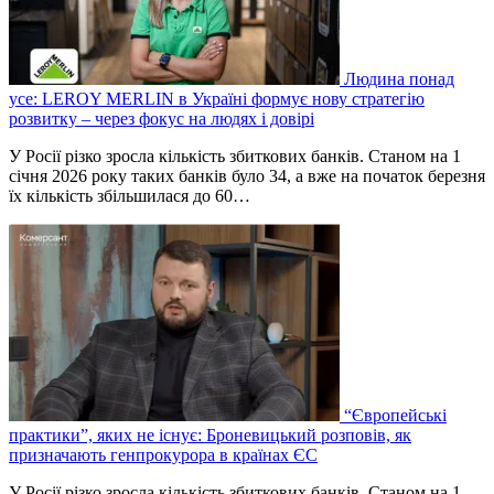
Людина понад
усе: LEROY MERLIN в Україні формує нову стратегію
розвитку – через фокус на людях і довірі
У Росії різко зросла кількість збиткових банків. Станом на 1
січня 2026 року таких банків було 34, а вже на початок березня
їх кількість збільшилася до 60…
“Європейські
практики”, яких не існує: Броневицький розповів, як
призначають генпрокурора в країнах ЄС
У Росії різко зросла кількість збиткових банків. Станом на 1