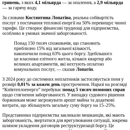
гривень
, з яких
4,1 мільярда
— за опалення, а
2,9 мільярда
— за гарячу воду.
За словами
Костянтина Лопатіна
, реальна собівартість
послуг з постачання теплової енергії на 50% перевищує чинні
тарифи. Це створює фінансові труднощі для підприємства,
особливо в умовах значної заборгованості.
Понад 150 тисяч споживачів, що становить
приблизно 15% від загальної кількості,
накопичили понад 63% цього боргу. Здебільшого
це власники елітного житла, кількох квартир або
великих апартаментів, які нехтують оплатою
комунальних послуг, — сказав
Лопатін
.
З 2024 року до системних неплатників застосовується пеня у
розмірі
0,01% за кожен день
прострочення. Наразі на розгляді
“Київтеплоенерго” перебуває
понад 5 тисяч позовних справ
щодо стягнення заборгованості. У випадку судового рішення
боржникам може загрожувати арешт майна та додаткові
витрати, що збільшують загальну суму боргу на 15–25%.
Представники підприємства закликали мешканців, які мають
заборгованість, звертатися для врегулювання ситуації, зокрема
шляхом укладення договорів реструктуризації боргу. Це