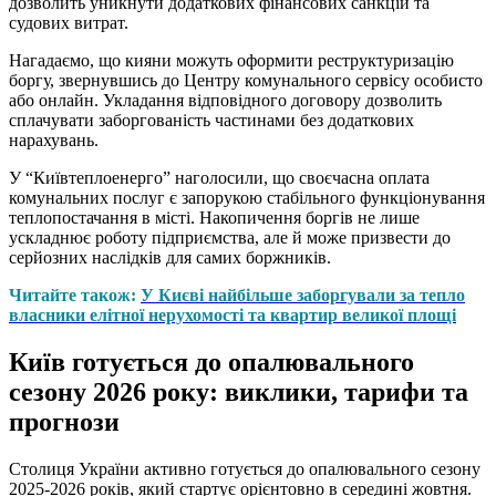
дозволить уникнути додаткових фінансових санкцій та
судових витрат.
Нагадаємо, що кияни можуть оформити реструктуризацію
боргу, звернувшись до Центру комунального сервісу особисто
або онлайн. Укладання відповідного договору дозволить
сплачувати заборгованість частинами без додаткових
нарахувань.
У “Київтеплоенерго” наголосили, що своєчасна оплата
комунальних послуг є запорукою стабільного функціонування
теплопостачання в місті. Накопичення боргів не лише
ускладнює роботу підприємства, але й може призвести до
серйозних наслідків для самих боржників.
Читайте також:
У Києві найбільше заборгували за тепло
власники елітної нерухомості та квартир великої площі
Київ готується до опалювального
сезону 2026 року: виклики, тарифи та
прогнози
Столиця України активно готується до опалювального сезону
2025-2026 років, який стартує орієнтовно в середині жовтня.