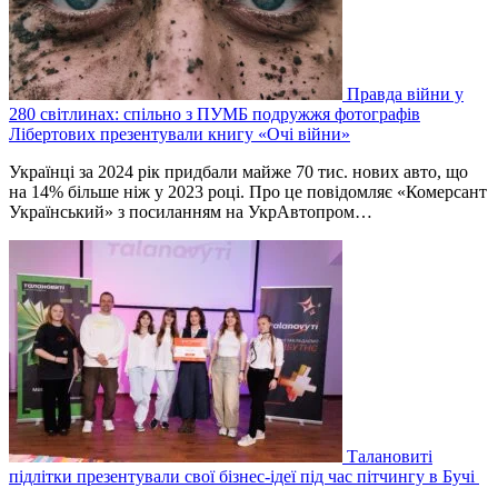
Правда війни у
280 світлинах: спільно з ПУМБ подружжя фотографів
Лібертових презентували книгу «Очі війни»
Українці за 2024 рік придбали майже 70 тис. нових авто, що
на 14% більше ніж у 2023 році. Про це повідомляє «Комерсант
Український» з посиланням на УкрАвтопром…
Талановиті
підлітки презентували свої бізнес-ідеї під час пітчингу в Бучі