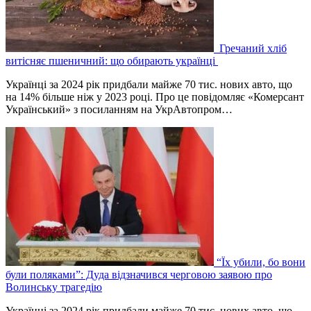
Гречаний хліб
витісняє пшеничний: що обирають українці
Українці за 2024 рік придбали майже 70 тис. нових авто, що
на 14% більше ніж у 2023 році. Про це повідомляє «Комерсант
Український» з посиланням на УкрАвтопром…
“Їх убили, бо вони
були поляками”: Дуда відзначився черговою заявою про
Волинську трагедію
Українці за 2024 рік придбали майже 70 тис. нових авто, що