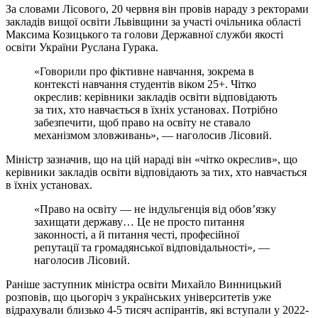
За словами Лісового, 20 червня він провів нараду з ректорами
закладів вищої освіти Львівщини за участі очільника області
Максима Козицького та голови Державної служби якості
освіти України Руслана Гурака.
«Говорили про фіктивне навчання, зокрема в
контексті навчання студентів віком 25+. Чітко
окреслив: керівники закладів освіти відповідають
за тих, хто навчається в їхніх установах. Потрібно
забезпечити, щоб право на освіту не ставало
механізмом зловживань», — наголосив Лісовий.
Міністр зазначив, що на цій нараді він «чітко окреслив», що
керівники закладів освіти відповідають за тих, хто навчається
в їхніх установах.
«Право на освіту — не індульгенція від обов’язку
захищати державу… Це не просто питання
законності, а й питання честі, професійної
репутації та громадянської відповідальності», —
наголосив Лісовий.
Раніше заступник міністра освіти Михайло Винницький
розповів, що цьогоріч з українських університетів уже
відрахували близько 4-5 тисяч аспірантів, які вступали у 2022-