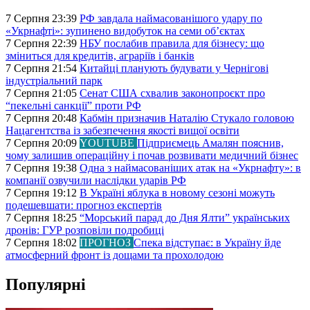
7 Серпня 23:39
РФ завдала наймасованішого удару по
«Укрнафті»: зупинено видобуток на семи об’єктах
7 Серпня 22:39
НБУ послабив правила для бізнесу: що
зміниться для кредитів, аграріїв і банків
7 Серпня 21:54
Китайці планують будувати у Чернігові
індустріальний парк
7 Серпня 21:05
Сенат США схвалив законопроєкт про
“пекельні санкції” проти РФ
7 Серпня 20:48
Кабмін призначив Наталію Стукало головою
Нацагентства із забезпечення якості вищої освіти
7 Серпня 20:09
YOUTUBE
Підприємець Амалян пояснив,
чому залишив операційну і почав розвивати медичний бізнес
7 Серпня 19:38
Одна з наймасованіших атак на «Укрнафту»: в
компанії озвучили наслідки ударів РФ
7 Серпня 19:12
В Україні яблука в новому сезоні можуть
подешевшати: прогноз експертів
7 Серпня 18:25
“Морський парад до Дня Ялти” українських
дронів: ГУР розповіли подробиці
7 Серпня 18:02
ПРОГНОЗ
Спека відступає: в Україну йде
атмосферний фронт із дощами та прохолодою
Популярні