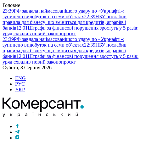
Головне
23:39
РФ завдала наймасованішого удару по «Укрнафті»:
зупинено видобуток на семи об’єктах
22:39
НБУ послабив
правила для бізнесу: що зміниться для кредитів, аграріїв і
банків
12:01
Штрафи за фінансові порушення зростуть у 5 разів:
уряд схвалив новий законопроєкт
23:39
РФ завдала наймасованішого удару по «Укрнафті»:
зупинено видобуток на семи об’єктах
22:39
НБУ послабив
правила для бізнесу: що зміниться для кредитів, аграріїв і
банків
12:01
Штрафи за фінансові порушення зростуть у 5 разів:
уряд схвалив новий законопроєкт
Субота, 8 Серпня 2026
ENG
РУС
УКР