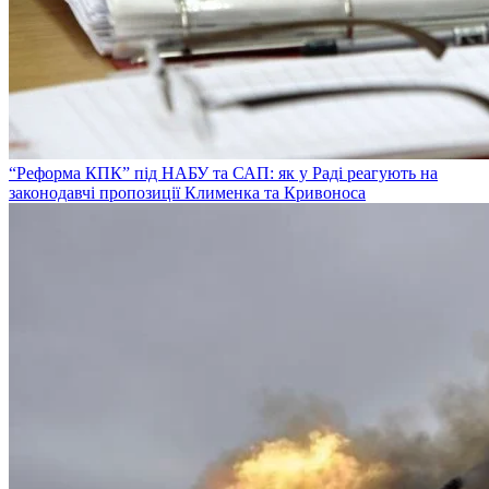
“Реформа КПК” під НАБУ та САП: як у Раді реагують на
законодавчі пропозиції Клименка та Кривоноса