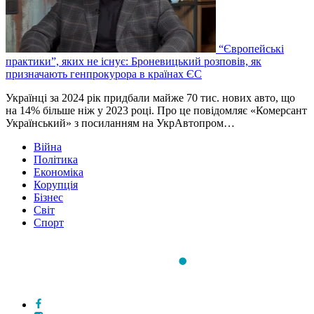
“Європейські
практики”, яких не існує: Броневицький розповів, як
призначають генпрокурора в країнах ЄС
Українці за 2024 рік придбали майже 70 тис. нових авто, що
на 14% більше ніж у 2023 році. Про це повідомляє «Комерсант
Український» з посиланням на УкрАвтопром…
Війна
Політика
Економіка
Корупція
Бізнес
Світ
Спорт