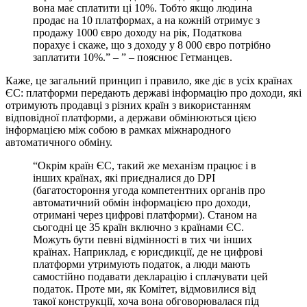
вона має сплатити ці 10%. Тобто якщо людина
продає на 10 платформах, а на кожній отримує з
продажу 1000 євро доходу на рік, Податкова
порахує і скаже, що з доходу у 8 000 євро потрібно
заплатити 10%.” – ” – пояснює Гетманцев.
Каже, це загальний принцип і правило, яке діє в усіх країнах
ЄС: платформи передають державі інформацію про доходи, які
отримують продавці з різних країн з використанням
відповідної платформи, а держави обмінюються цією
інформацією між собою в рамках міжнародного
автоматичного обміну.
“Окрім країн ЄС, такий же механізм працює і в
інших країнах, які приєдналися до DPI
(багатостороння угода компетентних органів про
автоматичний обмін інформацією про доходи,
отримані через цифрові платформи). Станом на
сьогодні це 35 країн включно з країнами ЄС.
Можуть бути певні відмінності в тих чи інших
країнах. Наприклад, є юрисдикції, де не цифрові
платформи утримують податок, а люди мають
самостійно подавати декларацію і сплачувати цей
податок. Проте ми, як Комітет, відмовилися від
такої конструкції, хоча вона обговорювалася під