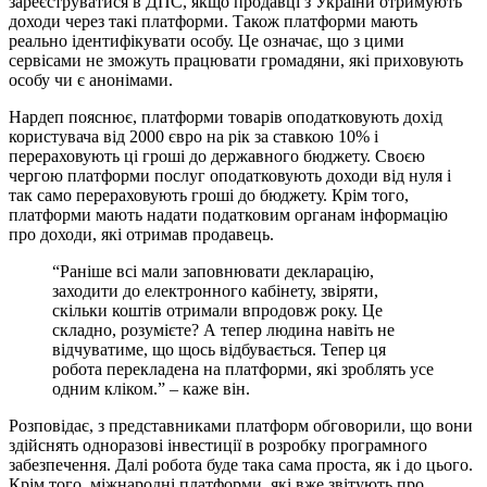
зареєструватися в ДПС, якщо продавці з України отримують
доходи через такі платформи. Також платформи мають
реально ідентифікувати особу. Це означає, що з цими
сервісами не зможуть працювати громадяни, які приховують
особу чи є анонімами.
Нардеп пояснює, платформи товарів оподатковують дохід
користувача від 2000 євро на рік за ставкою 10% і
перераховують ці гроші до державного бюджету. Своєю
чергою платформи послуг оподатковують доходи від нуля і
так само перераховують гроші до бюджету. Крім того,
платформи мають надати податковим органам інформацію
про доходи, які отримав продавець.
“Раніше всі мали заповнювати декларацію,
заходити до електронного кабінету, звіряти,
скільки коштів отримали впродовж року. Це
складно, розумієте? А тепер людина навіть не
відчуватиме, що щось відбувається. Тепер ця
робота перекладена на платформи, які зроблять усе
одним кліком.” – каже він.
Розповідає, з представниками платформ обговорили, що вони
здійснять одноразові інвестиції в розробку програмного
забезпечення. Далі робота буде така сама проста, як і до цього.
Крім того, міжнародні платформи, які вже звітують про