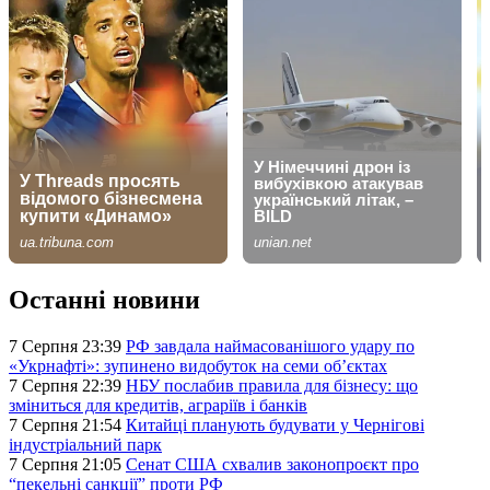
Останні новини
7 Серпня 23:39
РФ завдала наймасованішого удару по
«Укрнафті»: зупинено видобуток на семи об’єктах
7 Серпня 22:39
НБУ послабив правила для бізнесу: що
зміниться для кредитів, аграріїв і банків
7 Серпня 21:54
Китайці планують будувати у Чернігові
індустріальний парк
7 Серпня 21:05
Сенат США схвалив законопроєкт про
“пекельні санкції” проти РФ