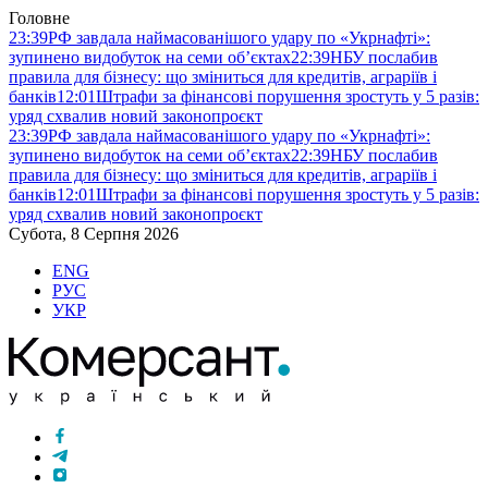
Головне
23:39
РФ завдала наймасованішого удару по «Укрнафті»:
зупинено видобуток на семи об’єктах
22:39
НБУ послабив
правила для бізнесу: що зміниться для кредитів, аграріїв і
банків
12:01
Штрафи за фінансові порушення зростуть у 5 разів:
уряд схвалив новий законопроєкт
23:39
РФ завдала наймасованішого удару по «Укрнафті»:
зупинено видобуток на семи об’єктах
22:39
НБУ послабив
правила для бізнесу: що зміниться для кредитів, аграріїв і
банків
12:01
Штрафи за фінансові порушення зростуть у 5 разів:
уряд схвалив новий законопроєкт
Субота, 8 Серпня 2026
ENG
РУС
УКР