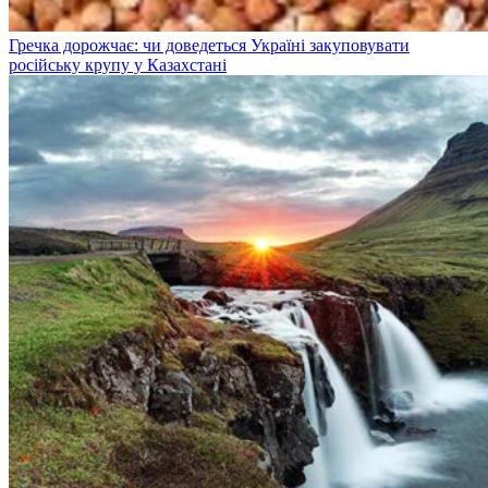
Гречка дорожчає: чи доведеться Україні закуповувати
російську крупу у Казахстані