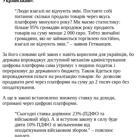
Український»
.
“Люди взагалі не відчують змін. Поставте собі
питання: скільки продали товарів через якусь
платформу минулого року? Ми маємо статистику:
більше 95% громадян впродовж року продають
товарів на суму менше 2 000 євро. Тобто звичайні
громадяни, які не займаються торгівлею постійно,
взагалі не відчують змін.” – заявив Гетманцев.
За його словами цей закон є навіть корисним
для українців, бо
держава впроваджує доступний механізм адміністрування:
цифрова платформа сама утримує з людини податок і
перераховує до державного бюджету. Також йдеться про
впровадження пільги на реалізацію товарів: бо дозволяє
продавати речі через платформи на суму до 2 тисяч євро без
оподаткування.
А ще в законі встановлено знижену ставку на доходи,
отримані через цифрові платформи.
“Сьогодні ставка дорівнює 23% (ПДФО та
військовий збір). А зі вступом закону в силу буде
діяти 10% ПДФО зі звільненням від
оподаткування військовим збором.” – пояснює
нардеп.