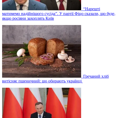
“Нарешті
матимемо надійнішого сусіда”. У партії Фіцо сказали, що буде,
якщо росіяни захоплять Київ
Гречаний хліб
витісняє пшеничний: що обирають українці