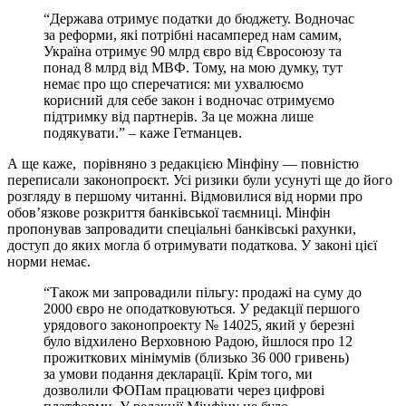
“Держава отримує податки до бюджету. Водночас
за реформи, які потрібні насамперед нам самим,
Україна отримує 90 млрд євро від Євросоюзу та
понад 8 млрд від МВФ. Тому, на мою думку, тут
немає про що сперечатися: ми ухвалюємо
корисний для себе закон і водночас отримуємо
підтримку від партнерів. За це можна лише
подякувати.” – каже Гетманцев.
А ще каже, порівняно з редакцією Мінфіну — повністю
переписали законопроєкт. Усі ризики були усунуті ще до його
розгляду в першому читанні. Відмовилися від норми про
обов’язкове розкриття банківської таємниці. Мінфін
пропонував запровадити спеціальні банківські рахунки,
доступ до яких могла б отримувати податкова. У законі цієї
норми немає.
“Також ми запровадили пільгу: продажі на суму до
2000 євро не оподатковуються. У редакції першого
урядового законопроекту № 14025, який у березні
було відхилено Верховною Радою, йшлося про 12
прожиткових мінімумів (близько 36 000 гривень)
за умови подання декларації. Крім того, ми
дозволили ФОПам працювати через цифрові