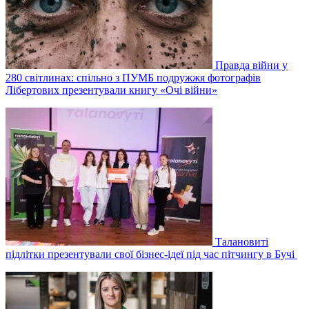
Правда війни у
280 світлинах: спільно з ПУМБ подружжя фотографів
Лібертових презентували книгу «Очі війни»
Талановиті
підлітки презентували свої бізнес-ідеї під час пітчингу в Бучі