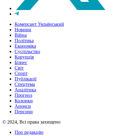
Комерсант Український
Новини
Війна
Політика
Економіка
Суспільство
Корупція
Бізнес
Світ
Спорт
Публікації
Спецтема
Аналітика
Прогноз
Колонки
Анонси
Персони
© 2024, Всі права захищено
Про редакцію