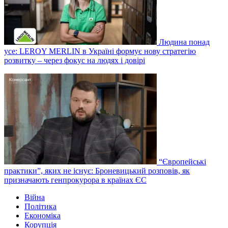
Людина понад
усе: LEROY MERLIN в Україні формує нову стратегію
розвитку – через фокус на людях і довірі
“Європейські
практики”, яких не існує: Броневицький розповів, як
призначають генпрокурора в країнах ЄС
Війна
Політика
Економіка
Корупція