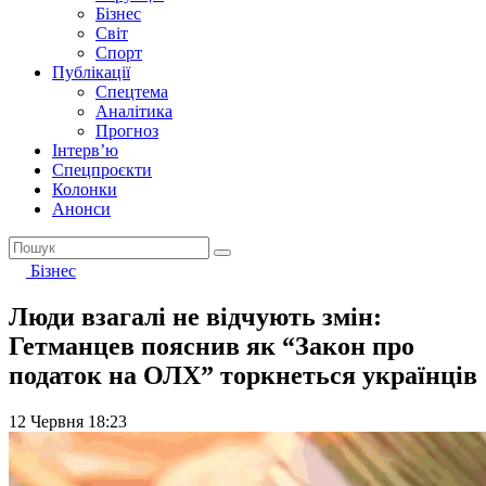
Бізнес
Світ
Спорт
Публікації
Спецтема
Аналітика
Прогноз
Інтерв’ю
Спецпроєкти
Колонки
Анонси
Бізнес
Люди взагалі не відчують змін:
Гетманцев пояснив як “Закон про
податок на ОЛХ” торкнеться українців
12 Червня 18:23