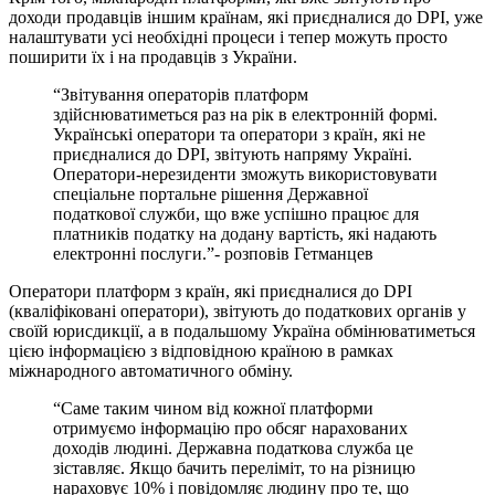
доходи продавців іншим країнам, які приєдналися до DPI, уже
налаштувати усі необхідні процеси і тепер можуть просто
поширити їх і на продавців з України.
“Звітування операторів платформ
здійснюватиметься раз на рік в електронній формі.
Українські оператори та оператори з країн, які не
приєдналися до DPI, звітують напряму Україні.
Оператори-нерезиденти зможуть використовувати
спеціальне портальне рішення Державної
податкової служби, що вже успішно працює для
платників податку на додану вартість, які надають
електронні послуги.”- розповів Гетманцев
Оператори платформ з країн, які приєдналися до DPI
(кваліфіковані оператори), звітують до податкових органів у
своїй юрисдикції, а в подальшому Україна обмінюватиметься
цією інформацією з відповідною країною в рамках
міжнародного автоматичного обміну.
“Саме таким чином від кожної платформи
отримуємо інформацію про обсяг нарахованих
доходів людині. Державна податкова служба це
зіставляє. Якщо бачить переліміт, то на різницю
нараховує 10% і повідомляє людину про те, що