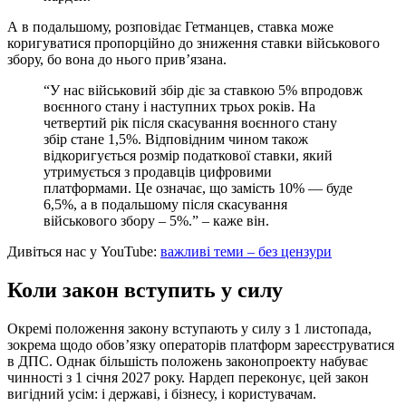
А в подальшому, розповідає Гетманцев, ставка може
коригуватися пропорційно до зниження ставки військового
збору, бо вона до нього прив’язана.
“У нас військовий збір діє за ставкою 5% впродовж
воєнного стану і наступних трьох років. На
четвертий рік після скасування воєнного стану
збір стане 1,5%. Відповідним чином також
відкоригується розмір податкової ставки, який
утримується з продавців цифровими
платформами. Це означає, що замість 10% — буде
6,5%, а в подальшому після скасування
військового збору – 5%.” – каже він.
Дивіться нас у YouTube:
важливі теми – без цензури
Коли закон вступить у силу
Окремі положення закону вступають у силу з 1 листопада,
зокрема щодо обов’язку операторів платформ зареєструватися
в ДПС. Однак більшість положень законопроекту набуває
чинності з 1 січня 2027 року. Нардеп переконує, цей закон
вигідний усім: і державі, і бізнесу, і користувачам.