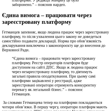
платформи. У редакції Мінфіну це було
заборонено.” – пояснив нардеп.
Єдина вимога – працювати через
зареєстровану платформу
Гетманцев запевняє, якщо людина працює через зареєстровану
платформу, то після ухвалення цього закону не доведеться
самостійно подавати декларації. Норма про обов’язковість
декларування виключена з законопроєкту ще до внесення до
Верховної Ради.
“Єдина вимога – працювати через зареєстровану
платформу. Реєстр операторів платформ буде
доступним на сайті ДПС. Якщо ж людина працює
через незареєстровану платформу, то діятимуть
загальні правила оподаткування. При цьому самі
платформи зацікавлені у реєстрації, адже
зареєстровані оператори отримують конкурентну
перевагу як легальний бізнес.” – пояснює
Гетманцев.
За словами Гетманцева тепер на платформи покладаються
чотири обов’язки. В першу чергу, оператори платформ мають