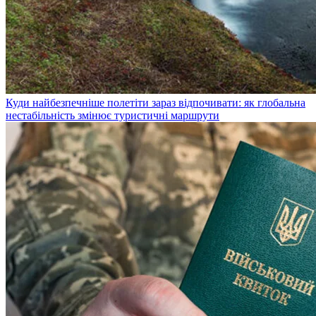
Куди найбезпечніше полетіти зараз відпочивати: як глобальна
нестабільність змінює туристичні маршрути