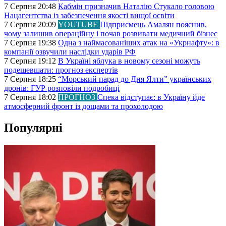
7 Серпня 20:48
Кабмін призначив Наталію Стукало головою
Нацагентства із забезпечення якості вищої освіти
7 Серпня 20:09
YOUTUBE
Підприємець Амалян пояснив,
чому залишив операційну і почав розвивати медичний бізнес
7 Серпня 19:38
Одна з наймасованіших атак на «Укрнафту»: в
компанії озвучили наслідки ударів РФ
7 Серпня 19:12
В Україні яблука в новому сезоні можуть
подешевшати: прогноз експертів
7 Серпня 18:25
“Морський парад до Дня Ялти” українських
дронів: ГУР розповіли подробиці
7 Серпня 18:02
ПРОГНОЗ
Спека відступає: в Україну йде
атмосферний фронт із дощами та прохолодою
Популярні