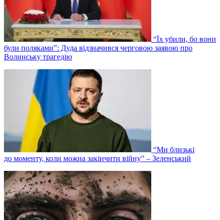
“Їх убили, бо вони
були поляками”: Дуда відзначився черговою заявою про
Волинську трагедію
“Ми близькі
до моменту, коли можна закінчити війну” – Зеленський