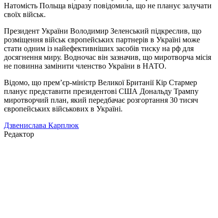
Натомість Польща відразу повідомила, що не планує залучати
своїх військ.
Президент України Володимир Зеленський підкреслив, що
розміщення військ європейських партнерів в Україні може
стати одним із найефективніших засобів тиску на рф для
досягнення миру. Водночас він зазначив, що миротворча місія
не повинна замінити членство України в НАТО.
Відомо, що прем’єр-міністр Великої Британії Кір Стармер
планує представити президентові США Дональду Трампу
миротворчий план, який передбачає розгортання 30 тисяч
європейських військових в Україні.
Дзвенислава Карплюк
Редактор