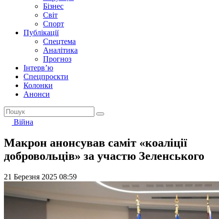
Бізнес
Світ
Спорт
Публікації
Спецтема
Аналітика
Прогноз
Інтерв’ю
Спецпроєкти
Колонки
Анонси
Війна
Макрон анонсував саміт «коаліції
добровольців» за участю Зеленського
21 Березня 2025 08:59