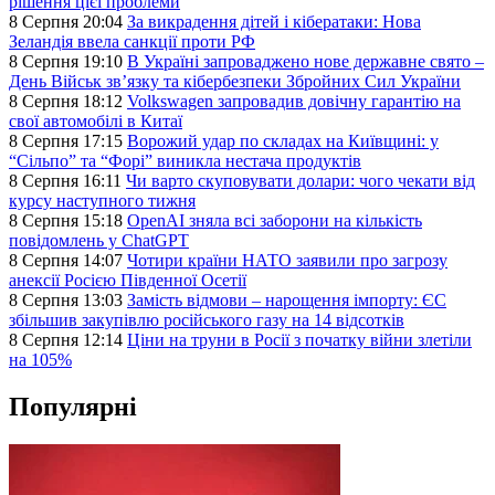
рішення цієї проблеми
8 Серпня 20:04
За викрадення дітей і кібератаки: Нова
Зеландія ввела санкції проти РФ
8 Серпня 19:10
В Україні запроваджено нове державне свято –
День Військ звʼязку та кібербезпеки Збройних Сил України
8 Серпня 18:12
Volkswagen запровадив довічну гарантію на
свої автомобілі в Китаї
8 Серпня 17:15
Ворожий удар по складах на Київщині: у
“Сільпо” та “Форі” виникла нестача продуктів
8 Серпня 16:11
Чи варто скуповувати долари: чого чекати від
курсу наступного тижня
8 Серпня 15:18
OpenAI зняла всі заборони на кількість
повідомлень у ChatGPT
8 Серпня 14:07
Чотири країни НАТО заявили про загрозу
анексії Росією Південної Осетії
8 Серпня 13:03
Замість відмови – нарощення імпорту: ЄС
збільшив закупівлю російського газу на 14 відсотків
8 Серпня 12:14
Ціни на труни в Росії з початку війни злетіли
на 105%
Популярні