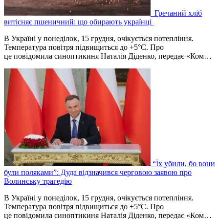
Гречаний хліб
витісняє пшеничний: що обирають українці
В Україні у понеділок, 15 грудня, очікується потепління.
Температура повітря підвищиться до +5°C. Про
це повідомила синоптикиня Наталія Діденко, передає «Ком…
“Їх убили, бо вони
були поляками”: Дуда відзначився черговою заявою про
Волинську трагедію
В Україні у понеділок, 15 грудня, очікується потепління.
Температура повітря підвищиться до +5°C. Про
це повідомила синоптикиня Наталія Діденко, передає «Ком…