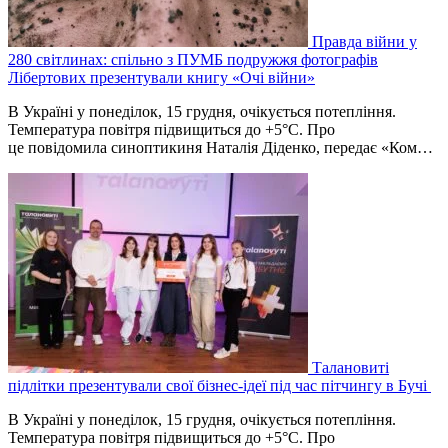
Правда війни у
280 світлинах: спільно з ПУМБ подружжя фотографів
Лібертових презентували книгу «Очі війни»
В Україні у понеділок, 15 грудня, очікується потепління.
Температура повітря підвищиться до +5°C. Про
це повідомила синоптикиня Наталія Діденко, передає «Ком…
Талановиті
підлітки презентували свої бізнес-ідеї під час пітчингу в Бучі
В Україні у понеділок, 15 грудня, очікується потепління.
Температура повітря підвищиться до +5°C. Про