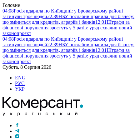
Головне
04:08
Росія вдарила по Київщині: у Броварському районі
загинули троє людей
22:39
НБУ послабив правила для бізнесу:
що зміниться для кредитів, аграріїв і банків
12:01
Штрафи за
фінансові порушення зростуть у 5 разів: уряд схвалив новий
законопроєкт
04:08
Росія вдарила по Київщині: у Броварському районі
загинули троє людей
22:39
НБУ послабив правила для бізнесу:
що зміниться для кредитів, аграріїв і банків
12:01
Штрафи за
фінансові порушення зростуть у 5 разів: уряд схвалив новий
законопроєкт
Субота, 8 Серпня 2026
ENG
РУС
УКР