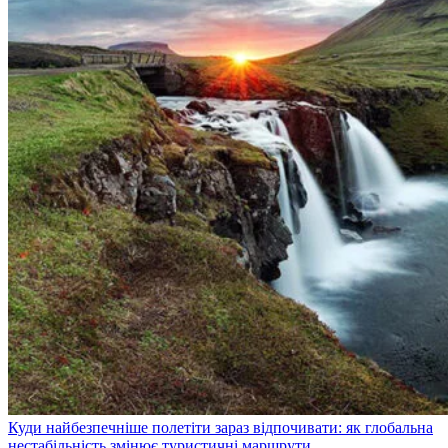
Куди найбезпечніше полетіти зараз відпочивати: як глобальна
нестабільність змінює туристичні маршрути