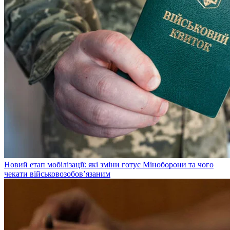
Новий етап мобілізації: які зміни готує Міноборони та чого
чекати військовозобов’язаним