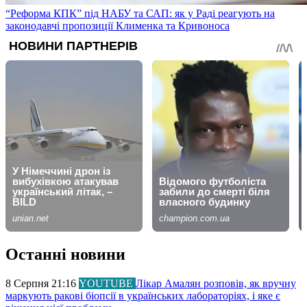
“Реформа КПК” під НАБУ та САП: як у Раді реагують на
законодавчі пропозиції Клименка та Кривоноса
Останні новини
8 Серпня 21:16
YOUTUBE
Лікар Амалян розповів, як вручну
маркують ракові біопсії в українських лабораторіях, і яке є