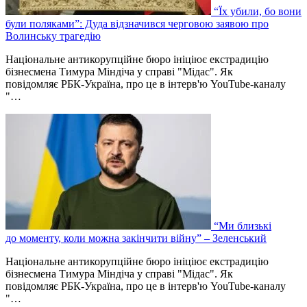
“Їх убили, бо вони
були поляками”: Дуда відзначився черговою заявою про
Волинську трагедію
Національне антикорупційне бюро ініціює екстрадицію
бізнесмена Тимура Міндіча у справі "Мідас". Як
повідомляє РБК-Україна, про це в інтерв'ю YouTube-каналу
"…
“Ми близькі
до моменту, коли можна закінчити війну” – Зеленський
Національне антикорупційне бюро ініціює екстрадицію
бізнесмена Тимура Міндіча у справі "Мідас". Як
повідомляє РБК-Україна, про це в інтерв'ю YouTube-каналу
"…