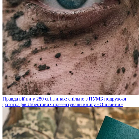
Правда війни у 280 світлинах: спільно з ПУМБ подружжя
фотографів Лібертових презентували книгу «Очі війни»