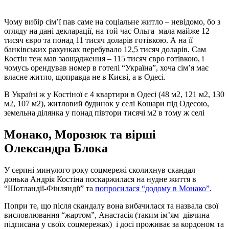
Чому вибір сім’ї пав саме на соціальне житло – невідомо, бо з
огляду на дані декларації, на той час Ольга мала майже 12
тисяч євро та понад 11 тисяч доларів готівкою. А на її
банківських рахунках перебувало 12,5 тисяч доларів. Сам
Костін теж мав заощадження – 115 тисяч євро готівкою, і
чомусь орендував номер в готелі “Україна”, хоча сім’я має
власне житло, щоправда не в Києві, а в Одесі.
В Україні ж у Костіної є 4 квартири в Одесі (48 м2, 121 м2, 130
м2, 107 м2), житловий будинок у селі Кошари під Одесою,
земельна ділянка у понад півтори тисячі м2 в тому ж селі
Монако, Морозюк та вірші
Олександра Блока
У серпні минулого року соцмережі сколихнув скандал –
донька Андрія Костіна поскаржилася на нудне життя в
“Шотландії-Фінляндії” та
попросилася “додому в Монако”
.
Попри те, що після скандалу вона вибачилася та назвала свої
висловлювання “жартом”, Анастасія (таким ім’ям дівчина
підписана у своїх соцмережах) і досі проживає за кордоном та