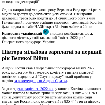
та подання декларацій”.
Однак наприкінці минулого року Верховна Рада врешті-решт
відкрила доступ до документів усім охочим. Електронні
декларації треба було подати до 31 січня цього року, з чим
Генеральний прокурор успішно впорався – декларація Костіна
була подана на сайт НАЗК якраз 31 січня майже о 2й ночі.
Комерсант український
вирішив розібратися, що ж
цікавого містить у собі так званий “звіт за 2022 рік”
Генерального прокурора України.
Півтора мільйона зарплатні за перший
рік Великої Війни
Андрій Костін став Генеральним прокурором влітку 2022
року, до цього ж був головою комітету з питань правової
політики, нардепом зі “Слуги народу”, який прийшов у
партію
за рекомендацією Андрія Єрмака
.
Згідно з
декларацією за 2022 рік
, у кишені Костіна опинилося
майже півтора мільйона гривень зарплатні, з них – 631 769
грн за депутатську роботу (чверть мільйона компенсації
витрат, що Костін поніс як депутат) та 835 444 грн за півроку