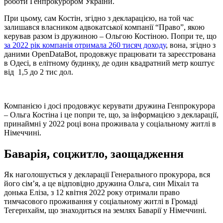
роботи Генпрокурором України.
При цьому, сам Костін, згідно з декларацією, на той час
залишався власником адвокатської компанії “Право”, якою
керував разом із дружиною – Ольгою Костіною. Попри те, що
за 2022 рік компанія отримала 260 тисяч доходу
, вона, згідно з
даними OpenDataBot, продовжує працювати та зареєстрована
в Одесі, в елітному будинку, де один квадратний метр коштує
від 1,5 до 2 тис дол.
Компанією і досі продовжує керувати дружина Генпрокурора
– Ольга Костіна і це попри те, що, за інформацією з декларації,
принаймні у 2022 році вона проживала у соціальному житлі в
Німеччині.
Баварія, соцжитло, заощадження
Як наголошується у декларації Генерального прокурора, вся
його сім’я, а це відповідно дружина Ольга, син Міхаіл та
донька Еліза, з 12 квітня 2022 року отримали право
тимчасового проживання у соціальному житлі в Громаді
Тегернхайм, що знаходиться на землях Баварії у Німеччині.