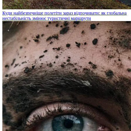
Куди найбезпечніше полетіти зараз відпочивати: як глобальна
нестабільність змінює туристичні маршрути