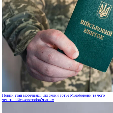
Новий етап мобілізації: які зміни готує Міноборони та чого
чекати військовозобов’язаним