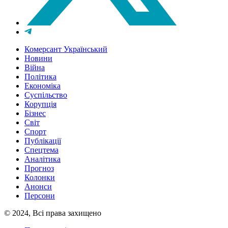
Комерсант Український
Новини
Війна
Політика
Економіка
Суспільство
Корупція
Бізнес
Світ
Спорт
Публікації
Спецтема
Аналітика
Прогноз
Колонки
Анонси
Персони
© 2024, Всі права захищено