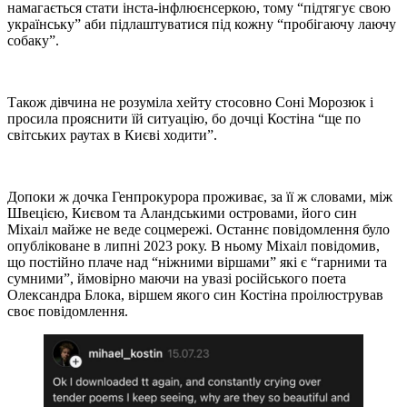
намагається стати інста-інфлюєнсеркою, тому “підтягує свою
українську” аби підлаштуватися під кожну “пробігаючу лаючу
собаку”.
Також дівчина не розуміла хейту стосовно Соні Морозюк і
просила прояснити їй ситуацію, бо дочці Костіна “ще по
світських раутах в Києві ходити”.
Допоки ж дочка Генпрокурора проживає, за її ж словами, між
Швецією, Києвом та Аландськими островами, його син
Міхаіл майже не веде соцмережі. Останнє повідомлення було
опубліковане в липні 2023 року. В ньому Міхаіл повідомив,
що постійно плаче над “ніжними віршами” які є “гарними та
сумними”, ймовірно маючи на увазі російського поета
Олександра Блока, віршем якого син Костіна проілюстрував
своє повідомлення.