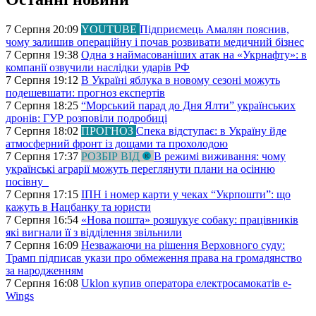
7 Серпня 20:09
YOUTUBE
Підприємець Амалян пояснив,
чому залишив операційну і почав розвивати медичний бізнес
7 Серпня 19:38
Одна з наймасованіших атак на «Укрнафту»: в
компанії озвучили наслідки ударів РФ
7 Серпня 19:12
В Україні яблука в новому сезоні можуть
подешевшати: прогноз експертів
7 Серпня 18:25
“Морський парад до Дня Ялти” українських
дронів: ГУР розповіли подробиці
7 Серпня 18:02
ПРОГНОЗ
Спека відступає: в Україну йде
атмосферний фронт із дощами та прохолодою
7 Серпня 17:37
РОЗБІР ВІД
В режимі виживання: чому
українські аграрії можуть переглянути плани на осінню
посівну
7 Серпня 17:15
ІПН і номер карти у чеках “Укрпошти”: що
кажуть в Нацбанку та юристи
7 Серпня 16:54
«Нова пошта» розшукує собаку: працівників
які вигнали її з відділення звільнили
7 Серпня 16:09
Незважаючи на рішення Верховного суду:
Трамп підписав укази про обмеження права на громадянство
за народженням
7 Серпня 16:08
Uklon купив оператора електросамокатів e-
Wings