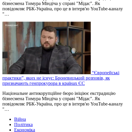
бізнесмена Тимура Міндіча у справі "Мідас". Як
повідомляє РБК-Україна, про це в інтерв'ю YouTube-каналу
"…
“Європейські
практики”, яких не існує: Броневицький розповів, як
призначають генпрокурора в країнах ЄС
Національне антикорупційне бюро ініціює екстрадицію
бізнесмена Тимура Міндіча у справі "Мідас". Як
повідомляє РБК-Україна, про це в інтерв'ю YouTube-каналу
"…
Війна
Політика
Економіка