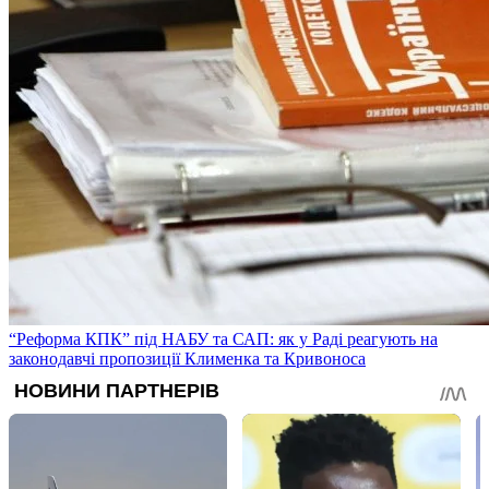
“Реформа КПК” під НАБУ та САП: як у Раді реагують на
законодавчі пропозиції Клименка та Кривоноса