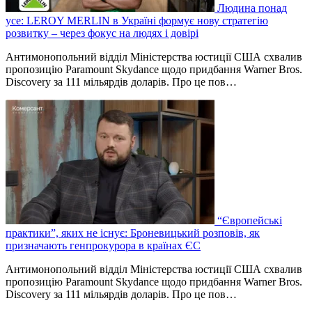
Людина понад
усе: LEROY MERLIN в Україні формує нову стратегію
розвитку – через фокус на людях і довірі
Антимонопольний відділ Міністерства юстиції США схвалив
пропозицію Paramount Skydance щодо придбання Warner Bros.
Discovery за 111 мільярдів доларів. Про це пов…
“Європейські
практики”, яких не існує: Броневицький розповів, як
призначають генпрокурора в країнах ЄС
Антимонопольний відділ Міністерства юстиції США схвалив
пропозицію Paramount Skydance щодо придбання Warner Bros.
Discovery за 111 мільярдів доларів. Про це пов…