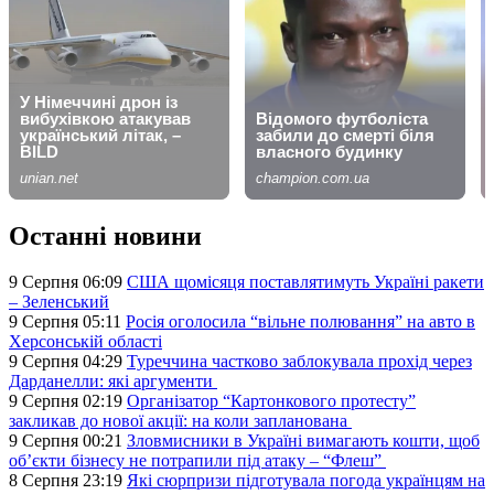
Останні новини
9 Серпня 06:09
США щомісяця поставлятимуть Україні ракети
– Зеленський
9 Серпня 05:11
Росія оголосила “вільне полювання” на авто в
Херсонській області
9 Серпня 04:29
Туреччина частково заблокувала прохід через
Дарданелли: які аргументи
9 Серпня 02:19
Організатор “Картонкового протесту”
закликав до нової акції: на коли запланована
9 Серпня 00:21
Зловмисники в Україні вимагають кошти, щоб
об’єкти бізнесу не потрапили під атаку – “Флеш”
8 Серпня 23:19
Які сюрпризи підготувала погода українцям на