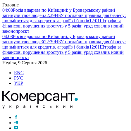
Головне
04:08
Росія вдарила по Київщині: у Броварському районі
загинули троє людей
22:39
НБУ послабив правила для бізнесу:
що зміниться для кредитів, аграріїв і банків
12:01
Штрафи за
фінансові порушення зростуть у 5 разів: уряд схвалив новий
законопроєкт
04:08
Росія вдарила по Київщині: у Броварському районі
загинули троє людей
22:39
НБУ послабив правила для бізнесу:
що зміниться для кредитів, аграріїв і банків
12:01
Штрафи за
фінансові порушення зростуть у 5 разів: уряд схвалив новий
законопроєкт
Неділя, 9 Серпня 2026
ENG
РУС
УКР