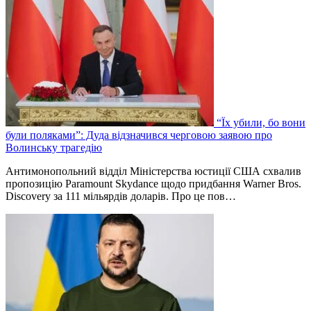
“Їх убили, бо вони
були поляками”: Дуда відзначився черговою заявою про
Волинську трагедію
Антимонопольний відділ Міністерства юстиції США схвалив
пропозицію Paramount Skydance щодо придбання Warner Bros.
Discovery за 111 мільярдів доларів. Про це пов…