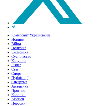
Комерсант Український
Новини
Війна
Політика
Економіка
Суспільство
Корупція
Бізнес
Світ
Спорт
Публікації
Спецтема
Аналітика
Прогноз
Колонки
Анонси
Персони