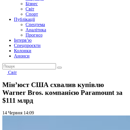
Бізнес
Світ
Спорт
Публікації
Спецтема
Аналітика
Прогноз
Інтерв’ю
Спецпроєкти
Колонки
Анонси
Світ
Мінʼюст США схвалив купівлю
Warner Bros. компанією Paramount за
$111 млрд
14 Червня 14:09