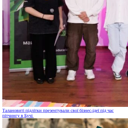
Талановиті підлітки презентували свої бізнес-ідеї під час
пітчингу в Бучі