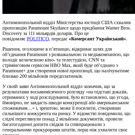
Антимонопольний відділ Міністерства юстиції США схвалив
пропозицію Paramount Skydance щодо придбання Warner Bros.
Discovery за 111 мільярдів доларів. Про це
повідомляє
POLITICO
, передає
«Комерсант Український»
.
Рішення, оголошене в п’ятницю, відкриває шлях для
об’єднання Paramount з розважальною та медіакомпанією, що
володіє величезною кіно- та телестудією, CNN та
стрімінговим сервісом HBO Max, який буде об’єднано з
Paramount+ для створення нової пропозиції, що налічуватиме
близько 200 мільйонів передплатників.
У своїй заяві Антимонопольний відділ зазначив, що за
результатами восьмимісячного розгляду «на підставі доказів,
отриманих у ході розслідування, було встановлено, що угода,
ймовірно, не завдасть шкоди конкуренції або американським
споживачам…» і, зрештою, може її посилити, створивши
сильнішого конкурента на ринку. У відомстві повідомили, що
слідчі переглянули понад 2 мільйони документів, провели
багатогодинні допити свідків та співпрацювали з
генеральними прокурорами штатів, перш ніж ухвалити своє