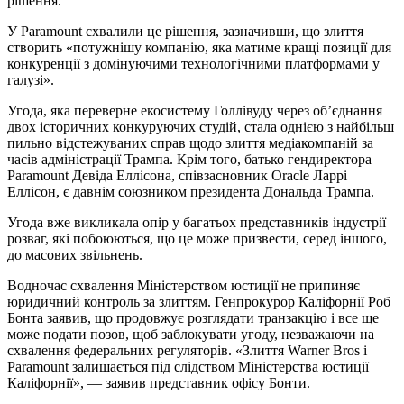
рішення.
У Paramount схвалили це рішення, зазначивши, що злиття
створить «потужнішу компанію, яка матиме кращі позиції для
конкуренції з домінуючими технологічними платформами у
галузі».
Угода, яка переверне екосистему Голлівуду через об’єднання
двох історичних конкуруючих студій, стала однією з найбільш
пильно відстежуваних справ щодо злиття медіакомпаній за
часів адміністрації Трампа. Крім того, батько гендиректора
Paramount Девіда Еллісона, співзасновник Oracle Ларрі
Еллісон, є давнім союзником президента Дональда Трампа.
Угода вже викликала опір у багатьох представників індустрії
розваг, які побоюються, що це може призвести, серед іншого,
до масових звільнень.
Водночас схвалення Міністерством юстиції не припиняє
юридичний контроль за злиттям. Генпрокурор Каліфорнії Роб
Бонта заявив, що продовжує розглядати транзакцію і все ще
може подати позов, щоб заблокувати угоду, незважаючи на
схвалення федеральних регуляторів. «Злиття Warner Bros і
Paramount залишається під слідством Міністерства юстиції
Каліфорнії», — заявив представник офісу Бонти.