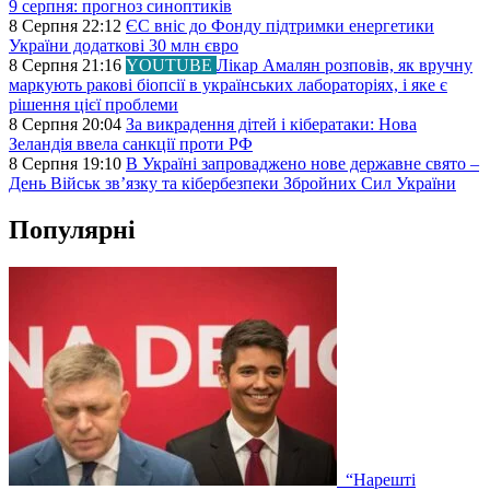
9 серпня: прогноз синоптиків
8 Серпня 22:12
ЄС вніс до Фонду підтримки енергетики
України додаткові 30 млн євро
8 Серпня 21:16
YOUTUBE
Лікар Амалян розповів, як вручну
маркують ракові біопсії в українських лабораторіях, і яке є
рішення цієї проблеми
8 Серпня 20:04
За викрадення дітей і кібератаки: Нова
Зеландія ввела санкції проти РФ
8 Серпня 19:10
В Україні запроваджено нове державне свято –
День Військ звʼязку та кібербезпеки Збройних Сил України
Популярні
“Нарешті