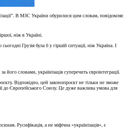
їнізації”. В МЗС України обурилися цим словам, повідомляє
ршої, ніж в Україні.
огодні Грузія була б у гіршій ситуації, ніж Україна. І
за його словами, українізація суперечить євроінтеграції.
роєкту. Відповідно, цей законопроєкт не тільки не зможе
ції до Європейського Союзу. Це дуже важлива умова для
инам. Русифікація, а не міфічна «українізація», є