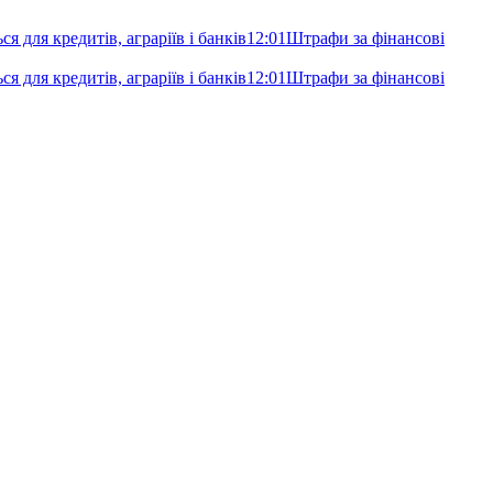
я для кредитів, аграріїв і банків
12:01
Штрафи за фінансові
я для кредитів, аграріїв і банків
12:01
Штрафи за фінансові