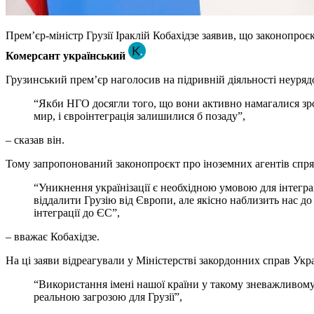
Прем’єр-міністр Грузії Іраклій Кобахідзе заявив, що законопроє
Комерсант український
Грузинський прем’єр наголосив на підривній діяльності неурядов
“Якби НГО досягли того, що вони активно намагалися зроби
мир, і євроінтеграція залишилися б позаду”,
– сказав він.
Тому запропонований законопроєкт про іноземних агентів спрямов
“Уникнення українізації є необхідною умовою для інтеграц
віддалити Грузію від Європи, але якісно наблизить нас д
інтеграції до ЄС”,
– вважає Кобахідзе.
На ці заяви відреагували у Міністерстві закордонних справ Укр
“Використання імені нашої країни у такому зневажливому к
реальною загрозою для Грузії”,