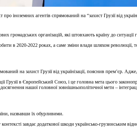
кт про іноземних агентів спрямований на “захист Грузії від укра
их громадських організацій, які штовхають країну до ситуації гі
ти в 2020-2022 роках, а саме зміни влади шляхом революції, то сь
аний на захист Грузії від українізації, пояснив прем’єр. Адже, 
ії Грузії в Європейський Союз, і це головна мета цього законоп
о досягнення нашої головної зовнішньополітичної мети – інтегра
аїни, назвавши їх обурливими.
онтексті завдає додаткової шкоди українсько-грузинським віднос