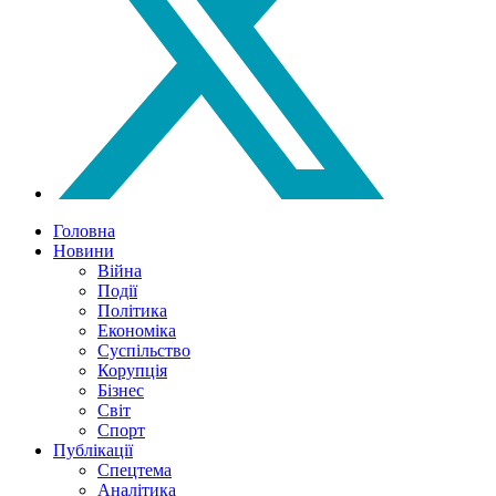
Головна
Новини
Війна
Події
Політика
Економіка
Суспільство
Корупція
Бізнес
Світ
Спорт
Публікації
Спецтема
Аналітика