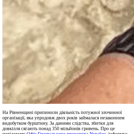
На Рівненщині припинили діяльність потужної злочинної
організації, яка упродовж двох років займалася незаконним
видобутком бурштину. За даними слідства, збитки для
довкілля сягають понад 350 мільйонів гривень. Про це
повідомляє
Офіс Генерального прокурора України
, інформує