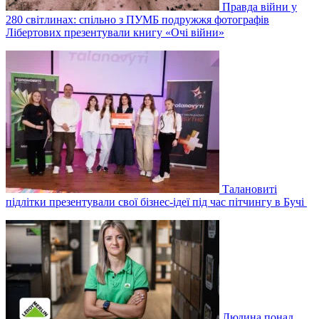
Правда війни у
280 світлинах: спільно з ПУМБ подружжя фотографів
Лібертових презентували книгу «Очі війни»
Талановиті
підлітки презентували свої бізнес-ідеї під час пітчингу в Бучі
Людина понад