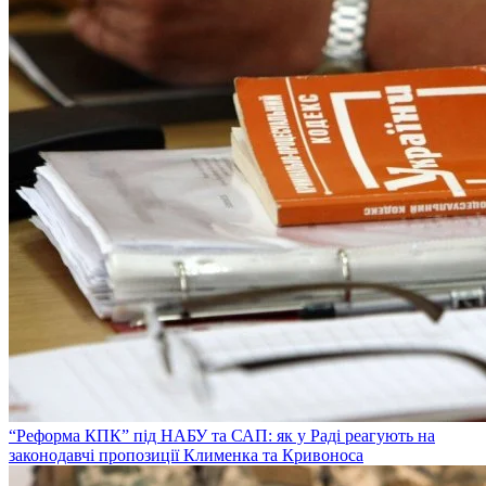
“Реформа КПК” під НАБУ та САП: як у Раді реагують на
законодавчі пропозиції Клименка та Кривоноса