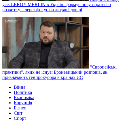
усе: LEROY MERLIN в Україні формує нову стратегію
розвитку – через фокус на людях і довірі
“Європейські
практики”, яких не існує: Броневицький розповів, як
призначають генпрокурора в країнах ЄС
Війна
Політика
Економіка
Корупція
Бізнес
Світ
Спорт