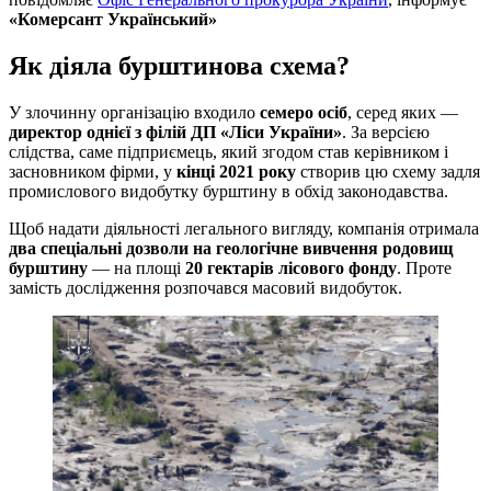
«Комерсант Український»
Як діяла бурштинова схема?
У злочинну організацію входило
семеро осіб
, серед яких —
директор однієї з філій ДП «Ліси України»
. За версією
слідства, саме підприємець, який згодом став керівником і
засновником фірми, у
кінці 2021 року
створив цю схему задля
промислового видобутку бурштину в обхід законодавства.
Щоб надати діяльності легального вигляду, компанія отримала
два спеціальні дозволи на геологічне вивчення родовищ
бурштину
— на площі
20 гектарів лісового фонду
. Проте
замість дослідження розпочався масовий видобуток.