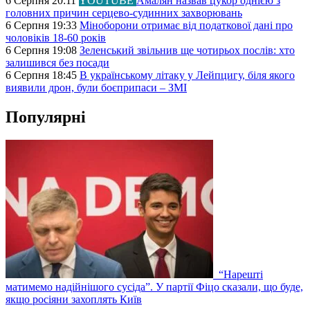
6 Серпня 20:11
YOUTUBE
Амалян назвав цукор однією з
головних причин серцево-судинних захворювань
6 Серпня 19:33
Міноборони отримає від податкової дані про
чоловіків 18-60 років
6 Серпня 19:08
Зеленський звільнив ще чотирьох послів: хто
залишився без посади
6 Серпня 18:45
В українському літаку у Лейпцигу, біля якого
виявили дрон, були боєприпаси – ЗМІ
Популярні
“Нарешті
матимемо надійнішого сусіда”. У партії Фіцо сказали, що буде,
якщо росіяни захоплять Київ