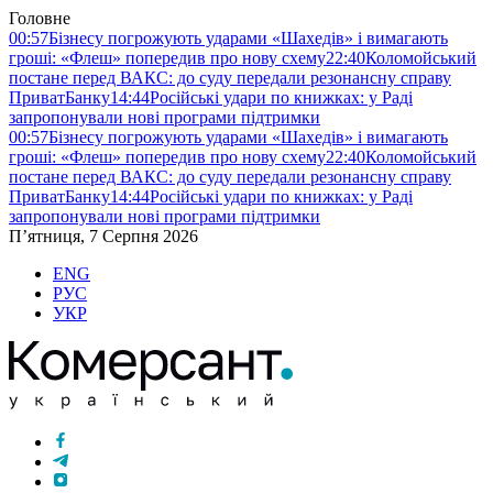
Головне
00:57
Бізнесу погрожують ударами «Шахедів» і вимагають
гроші: «Флеш» попередив про нову схему
22:40
Коломойський
постане перед ВАКС: до суду передали резонансну справу
ПриватБанку
14:44
Російські удари по книжках: у Раді
запропонували нові програми підтримки
00:57
Бізнесу погрожують ударами «Шахедів» і вимагають
гроші: «Флеш» попередив про нову схему
22:40
Коломойський
постане перед ВАКС: до суду передали резонансну справу
ПриватБанку
14:44
Російські удари по книжках: у Раді
запропонували нові програми підтримки
П’ятниця, 7 Серпня 2026
ENG
РУС
УКР