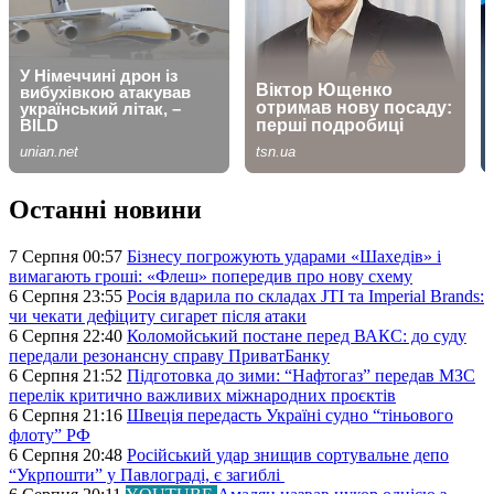
Останні новини
7 Серпня 00:57
Бізнесу погрожують ударами «Шахедів» і
вимагають гроші: «Флеш» попередив про нову схему
6 Серпня 23:55
Росія вдарила по складах JTI та Imperial Brands:
чи чекати дефіциту сигарет після атаки
6 Серпня 22:40
Коломойський постане перед ВАКС: до суду
передали резонансну справу ПриватБанку
6 Серпня 21:52
Підготовка до зими: “Нафтогаз” передав МЗС
перелік критично важливих міжнародних проєктів
6 Серпня 21:16
Швеція передасть Україні судно “тіньового
флоту” РФ
6 Серпня 20:48
Російський удар знищив сортувальне депо
“Укрпошти” у Павлограді, є загиблі