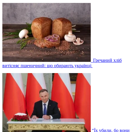
Гречаний хліб
витісняє пшеничний: що обирають українці
“Їх убили, бо вони