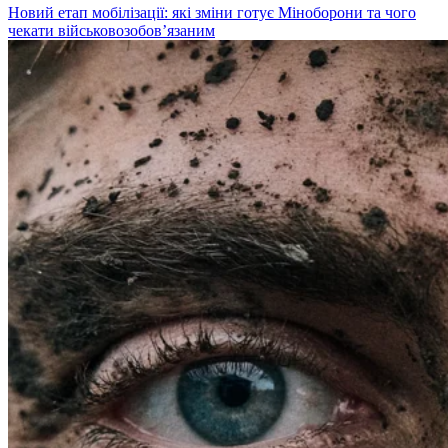
Новий етап мобілізації: які зміни готує Міноборони та чого
чекати військовозобов’язаним