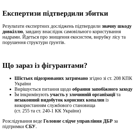
Експертизи підтвердили збитки
Результати експертних досліджень підтвердили
значну шкоду
довкіллю
, завдану внаслідок самовільного користування
надрами. Йдеться про знищення екосистем, вирубку лісу та
порушення структури ґрунтів.
Що зараз із фігурантами?
Шістьох підозрюваних затримано
згідно зі ст. 208 КПК
України
Вирішується питання щодо
обрання запобіжного заходу
Їм інкримінують
участь у злочинній організації
та
незаконний видобуток корисних копалин
із
використанням службового становища
(ст. 255 та ст. 240-1 КК України)
Розслідування веде
Головне слідче управління ДБР
за
підтримки
СБУ
.