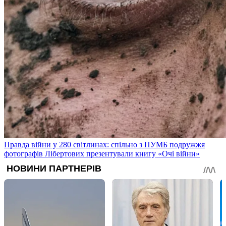
Правда війни у 280 світлинах: спільно з ПУМБ подружжя
фотографів Лібертових презентували книгу «Очі війни»