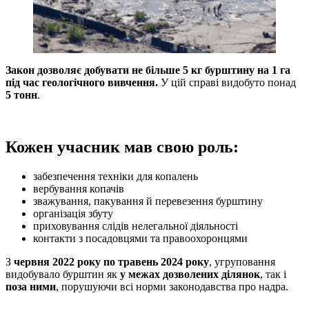
Закон дозволяє добувати не більше 5 кг бурштину на 1 га
під час геологічного вивчення.
У цій справі видобуто понад
5 тонн
.
Кожен учасник мав свою роль:
забезпечення техніки для копалень
вербування копачів
зважування, пакування й перевезення бурштину
організація збуту
приховування слідів нелегальної діяльності
контакти з посадовцями та правоохоронцями
З
червня 2022 року по травень 2024 року
, угруповання
видобувало бурштин як
у межах дозволених ділянок
, так і
поза ними
, порушуючи всі норми законодавства про надра.