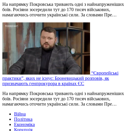
На напрямку Покровська тривають одні з найнапруженіших
боїв. Росіяни зосередили тут до 170 тисяч військових,
намагаючись оточити українські сили. За словами Пре…
“Європейські
практики”, яких не існує: Броневицький розповів, як
призначають генпрокурора в країнах ЄС
На напрямку Покровська тривають одні з найнапруженіших
боїв. Росіяни зосередили тут до 170 тисяч військових,
намагаючись оточити українські сили. За словами Пре…
Війна
Політика
Економіка
Корупція