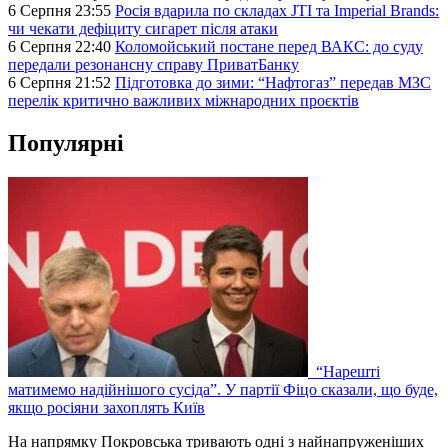
6 Серпня 23:55
Росія вдарила по складах JTI та Imperial Brands:
чи чекати дефіциту сигарет після атаки
6 Серпня 22:40
Коломойський постане перед ВАКС: до суду
передали резонансну справу ПриватБанку
6 Серпня 21:52
Підготовка до зими: “Нафтогаз” передав МЗС
перелік критично важливих міжнародних проєктів
Популярні
“Нарешті
матимемо надійнішого сусіда”. У партії Фіцо сказали, що буде,
якщо росіяни захоплять Київ
На напрямку Покровська тривають одні з найнапруженіших