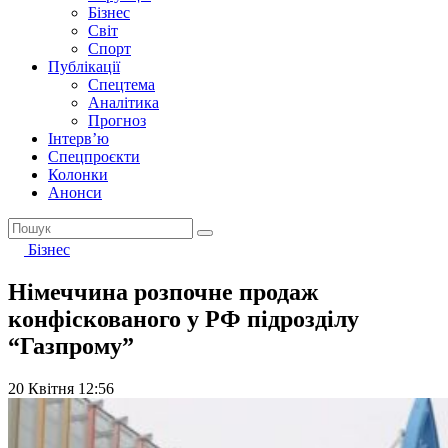
Бізнес
Світ
Спорт
Публікації
Спецтема
Аналітика
Прогноз
Інтерв’ю
Спецпроєкти
Колонки
Анонси
Бізнес
Німеччина розпочне продаж
конфіскованого у РФ підрозділу
“Газпрому”
20 Квітня 12:56