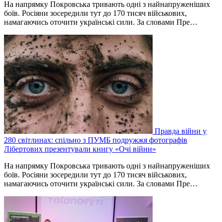
На напрямку Покровська тривають одні з найнапруженіших
боїв. Росіяни зосередили тут до 170 тисяч військових,
намагаючись оточити українські сили. За словами Пре…
Правда війни у
280 світлинах: спільно з ПУМБ подружжя фотографів
Лібертових презентували книгу «Очі війни»
На напрямку Покровська тривають одні з найнапруженіших
боїв. Росіяни зосередили тут до 170 тисяч військових,
намагаючись оточити українські сили. За словами Пре…