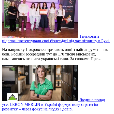
Талановиті
підлітки презентували свої бізнес-ідеї під час пітчингу в Бучі
На напрямку Покровська тривають одні з найнапруженіших
боїв. Росіяни зосередили тут до 170 тисяч військових,
намагаючись оточити українські сили. За словами Пре…
Людина понад
усе: LEROY MERLIN в Україні формує нову стратегію
розвитку – через фокус на людях і довірі