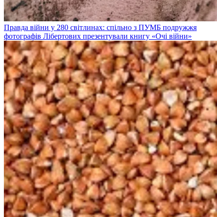
Правда війни у 280 світлинах: спільно з ПУМБ подружжя
фотографів Лібертових презентували книгу «Очі війни»