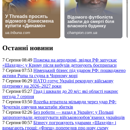
Останні новини
7 Серпня 08:49
Пожежа на аеродромі, звідки РФ запускає
«Шахеди»: у Криму після вибухів детонують боєприпаси
7 Серпня 07:53
Німецький бізнес під ударом РФ: пошкоджено
активи Puma та судна в Чорному морі
7 Серпня 06:29
НАТО готує Україні рекордну військову
підтримку на 2026–2027 роки
7 Серпня 05:27
Град і шквали до 20 м/с: які області накриє
негода 7 серпня
7 Серпня 03:50
Rozetka втратила мільярди через удар РФ:
Чечоткін озвучив масштаби збитків
7 Серпня 02:26
Без роботи — назад в Україну: у Польщі
запропонували депортувати військовозобов’язаних українців
7 Серпня 00:57
Бізнесу погрожують ударами «Шахедів» і
вимагають гроші: «Флеш» попередив про нову схему