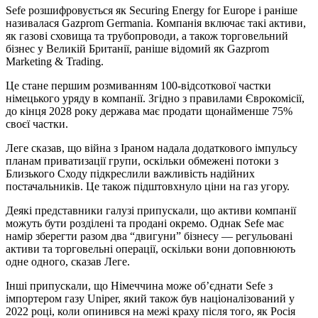
Sefe розшифровується як Securing Energy for Europe і раніше
називалася Gazprom Germania. Компанія включає такі активи,
як газові сховища та трубопроводи, а також торговельний
бізнес у Великій Британії, раніше відомий як Gazprom
Marketing & Trading.
Це стане першим розмиванням 100-відсоткової частки
німецького уряду в компанії. Згідно з правилами Єврокомісії,
до кінця 2028 року держава має продати щонайменше 75%
своєї частки.
Леге сказав, що війна з Іраном надала додаткового імпульсу
планам приватизації групи, оскільки обмежені потоки з
Близького Сходу підкреслили важливість надійних
постачальників. Це також підштовхнуло ціни на газ угору.
Деякі представники галузі припускали, що активи компанії
можуть бути розділені та продані окремо. Однак Sefe має
намір зберегти разом два “двигуни” бізнесу — регульовані
активи та торговельні операції, оскільки вони доповнюють
одне одного, сказав Леге.
Інші припускали, що Німеччина може об’єднати Sefe з
імпортером газу Uniper, який також був націоналізований у
2022 році, коли опинився на межі краху після того, як Росія