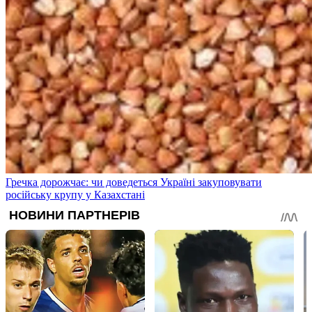
Гречка дорожчає: чи доведеться Україні закуповувати
російську крупу у Казахстані