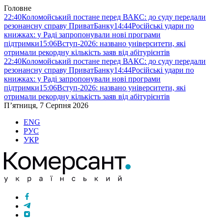
Головне
22:40
Коломойський постане перед ВАКС: до суду передали
резонансну справу ПриватБанку
14:44
Російські удари по
книжках: у Раді запропонували нові програми
підтримки
15:06
Вступ-2026: названо університети, які
отримали рекордну кількість заяв від абітурієнтів
22:40
Коломойський постане перед ВАКС: до суду передали
резонансну справу ПриватБанку
14:44
Російські удари по
книжках: у Раді запропонували нові програми
підтримки
15:06
Вступ-2026: названо університети, які
отримали рекордну кількість заяв від абітурієнтів
П’ятниця, 7 Серпня 2026
ENG
РУС
УКР