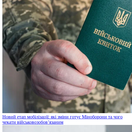
Новий етап мобілізації: які зміни готує Міноборони та чого
чекати військовозобов’язаним