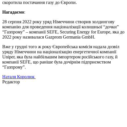
скоротила постачання газу до Європи.
Нагадаємо
:
28 серпня 2022 року уряд Німеччини створив холдингову
компанію для проведення націоналізації колишньої “дочки”
“Газпрому” – компанії SEFE, Securing Energy for Europe, яка до
2022 року називалася Gazprom Germania GmbH.
Вже у грудні того ж року Європейська комісія надала дозвіл
уряду Німеччини на націоналізацію енергетичної компанії
Uniper, яка була найбільшим імпортером російського газу, й
компанії SEFE, що раніше була дочірнім підприємством
“Газпрому”.
Наталя Королюк
Редактор