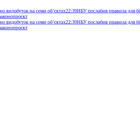
но видобуток на семи об’єктах
22:39
НБУ послабив правила для біз
 законопроєкт
но видобуток на семи об’єктах
22:39
НБУ послабив правила для біз
 законопроєкт