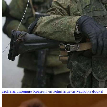
стоїть за рішенням Кремля і чи змінить це ситуацію на фронті