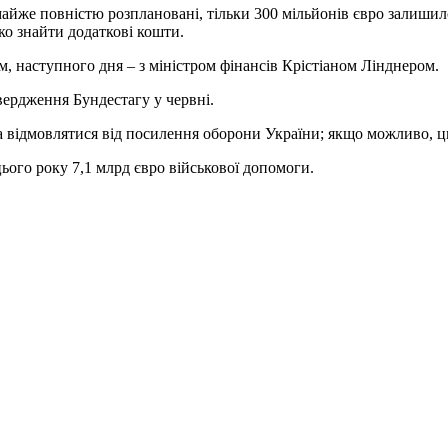
майже повністю розплановані, тільки 300 мільйонів євро залишило
о знайти додаткові кошти.
 наступного дня – з міністром фінансів Крістіаном Лінднером.
вердження Бундестагу у червні.
а відмовлятися від посилення оборони України; якщо можливо, ц
ього року 7,1 млрд євро військової допомоги.