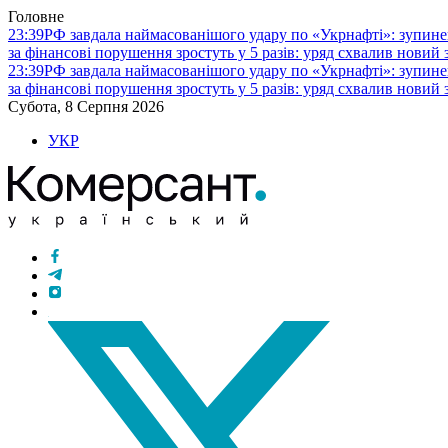
Головне
23:39
РФ завдала наймасованішого удару по «Укрнафті»: зупине
за фінансові порушення зростуть у 5 разів: уряд схвалив новий
23:39
РФ завдала наймасованішого удару по «Укрнафті»: зупине
за фінансові порушення зростуть у 5 разів: уряд схвалив новий
Субота, 8 Серпня 2026
УКР