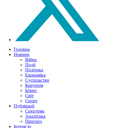
Головна
Новини
Війна
Події
Політика
Економіка
Суспільство
Корупція
Бізнес
Світ
Спорт
Публікації
Спецтема
Аналітика
Прогноз
Інтерв’ю