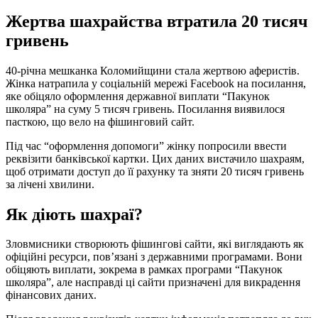
Жертва шахрайства втратила 20 тисяч
гривень
40-річна мешканка Коломийщини стала жертвою аферистів.
Жінка натрапила у соціальній мережі Facebook на посилання,
яке обіцяло оформлення державної виплати “Пакунок
школяра” на суму 5 тисяч гривень. Посилання виявилося
пасткою, що вело на фішинговий сайт.
Під час “оформлення допомоги” жінку попросили ввести
реквізити банківської картки. Цих даних вистачило шахраям,
щоб отримати доступ до її рахунку та зняти 20 тисяч гривень
за лічені хвилини.
Як діють шахраї?
Зловмисники створюють фішингові сайти, які виглядають як
офіційні ресурси, пов’язані з державними програмами. Вони
обіцяють виплати, зокрема в рамках програми “Пакунок
школяра”, але насправді ці сайти призначені для викрадення
фінансових даних.