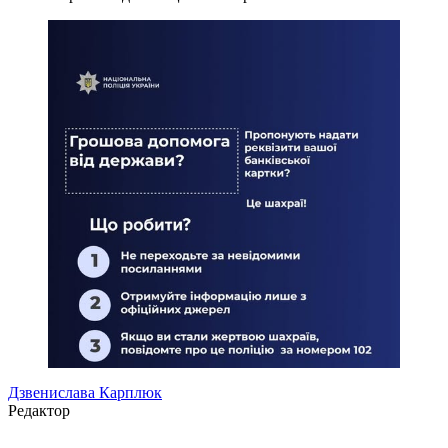
Дзвенислава Карплюк
Редактор