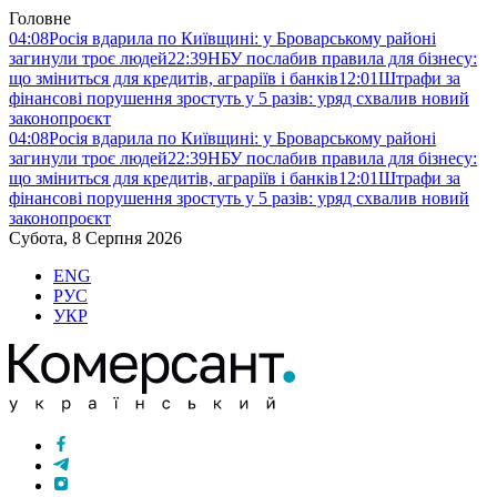
Головне
04:08
Росія вдарила по Київщині: у Броварському районі
загинули троє людей
22:39
НБУ послабив правила для бізнесу:
що зміниться для кредитів, аграріїв і банків
12:01
Штрафи за
фінансові порушення зростуть у 5 разів: уряд схвалив новий
законопроєкт
04:08
Росія вдарила по Київщині: у Броварському районі
загинули троє людей
22:39
НБУ послабив правила для бізнесу:
що зміниться для кредитів, аграріїв і банків
12:01
Штрафи за
фінансові порушення зростуть у 5 разів: уряд схвалив новий
законопроєкт
Субота, 8 Серпня 2026
ENG
РУС
УКР