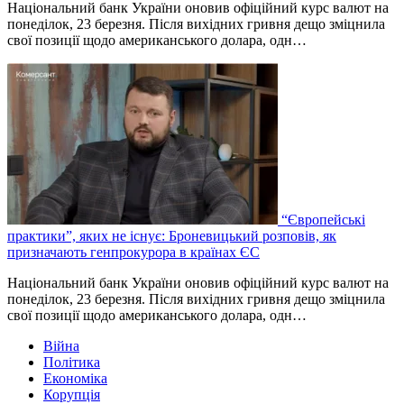
Національний банк України оновив офіційний курс валют на
понеділок, 23 березня. Після вихідних гривня дещо зміцнила
свої позиції щодо американського долара, одн…
“Європейські
практики”, яких не існує: Броневицький розповів, як
призначають генпрокурора в країнах ЄС
Національний банк України оновив офіційний курс валют на
понеділок, 23 березня. Після вихідних гривня дещо зміцнила
свої позиції щодо американського долара, одн…
Війна
Політика
Економіка
Корупція