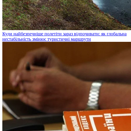
Куди найбезпечніше полетіти зараз відпочивати: як глобальна
нестабільність змінює туристичні маршрути