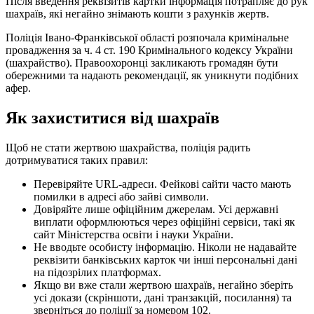
Після введення реквізитів картки інформація потрапляє до рук
шахраїв, які негайно знімають кошти з рахунків жертв.
Поліція Івано-Франківської області розпочала кримінальне
провадження за ч. 4 ст. 190 Кримінального кодексу України
(шахрайство). Правоохоронці закликають громадян бути
обережними та надають рекомендації, як уникнути подібних
афер.
Як захиститися від шахраїв
Щоб не стати жертвою шахрайства, поліція радить
дотримуватися таких правил:
Перевіряйте URL-адреси. Фейкові сайти часто мають
помилки в адресі або зайві символи.
Довіряйте лише офіційним джерелам. Усі державні
виплати оформлюються через офіційні сервіси, такі як
сайт Міністерства освіти і науки України.
Не вводьте особисту інформацію. Ніколи не надавайте
реквізити банківських карток чи інші персональні дані
на підозрілих платформах.
Якщо ви вже стали жертвою шахраїв, негайно зберіть
усі докази (скріншоти, дані транзакцій, посилання) та
зверніться до поліції за номером 102.