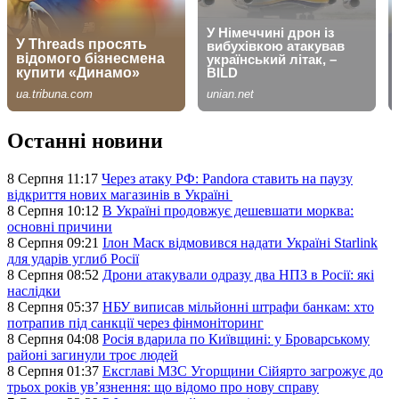
Останні новини
8 Серпня 11:17
Через атаку РФ: Pandora ставить на паузу
відкриття нових магазинів в Україні
8 Серпня 10:12
В Україні продовжує дешевшати морква:
основні причини
8 Серпня 09:21
Ілон Маск відмовився надати Україні Starlink
для ударів углиб Росії
8 Серпня 08:52
Дрони атакували одразу два НПЗ в Росії: які
наслідки
8 Серпня 05:37
НБУ виписав мільйонні штрафи банкам: хто
потрапив під санкції через фінмоніторинг
8 Серпня 04:08
Росія вдарила по Київщині: у Броварському
районі загинули троє людей
8 Серпня 01:37
Ексглаві МЗС Угорщини Сійярто загрожує до
трьох років ув’язнення: що відомо про нову справу