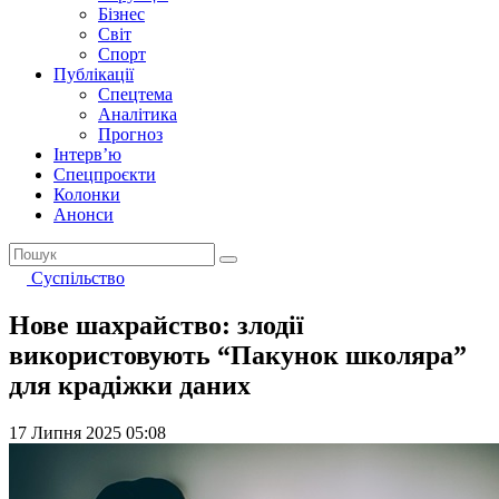
Бізнес
Світ
Спорт
Публікації
Спецтема
Аналітика
Прогноз
Інтерв’ю
Спецпроєкти
Колонки
Анонси
Суспільство
Нове шахрайство: злодії
використовують “Пакунок школяра”
для крадіжки даних
17 Липня 2025 05:08