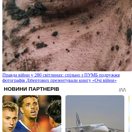
Правда війни у 280 світлинах: спільно з ПУМБ подружжя
фотографів Лібертових презентували книгу «Очі війни»