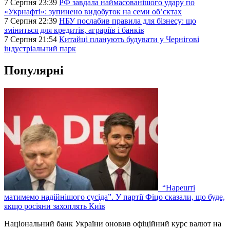
7 Серпня 23:39
РФ завдала наймасованішого удару по
«Укрнафті»: зупинено видобуток на семи об’єктах
7 Серпня 22:39
НБУ послабив правила для бізнесу: що
зміниться для кредитів, аграріїв і банків
7 Серпня 21:54
Китайці планують будувати у Чернігові
індустріальний парк
Популярні
“Нарешті
матимемо надійнішого сусіда”. У партії Фіцо сказали, що буде,
якщо росіяни захоплять Київ
Національний банк України оновив офіційний курс валют на