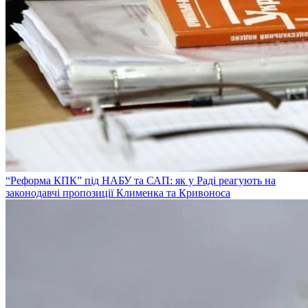
“Реформа КПК” під НАБУ та САП: як у Раді реагують на
законодавчі пропозиції Клименка та Кривоноса