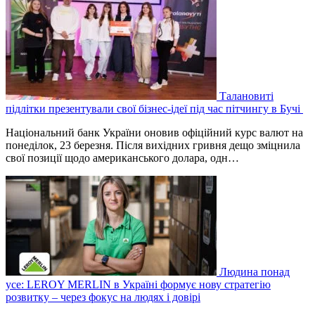
Талановиті
підлітки презентували свої бізнес-ідеї під час пітчингу в Бучі
Національний банк України оновив офіційний курс валют на
понеділок, 23 березня. Після вихідних гривня дещо зміцнила
свої позиції щодо американського долара, одн…
Людина понад
усе: LEROY MERLIN в Україні формує нову стратегію
розвитку – через фокус на людях і довірі