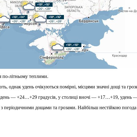
я по-літньому теплими.
ють, однак удень очікуються помірні, місцями значні дощі та гроз
 удень — +24…+29 градусів, у столиці вночі — +17…+19, удень 
ле з періодичними дощами та грозами. Найбільш нестійкою погода 