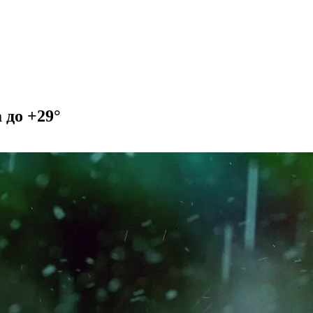
 до +29°