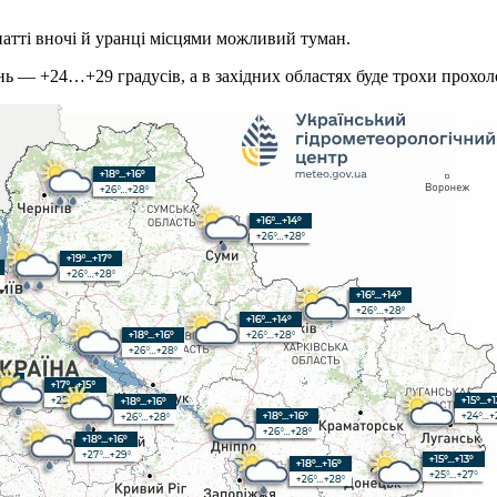
атті вночі й уранці місцями можливий туман.
нь — +24…+29 градусів, а в західних областях буде трохи прох