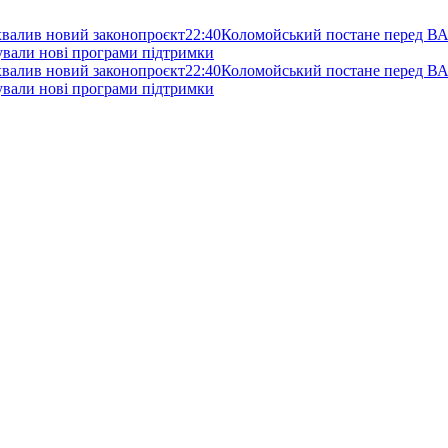
схвалив новий законопроєкт
22:40
Коломойський постане перед ВА
нували нові програми підтримки
схвалив новий законопроєкт
22:40
Коломойський постане перед ВА
нували нові програми підтримки