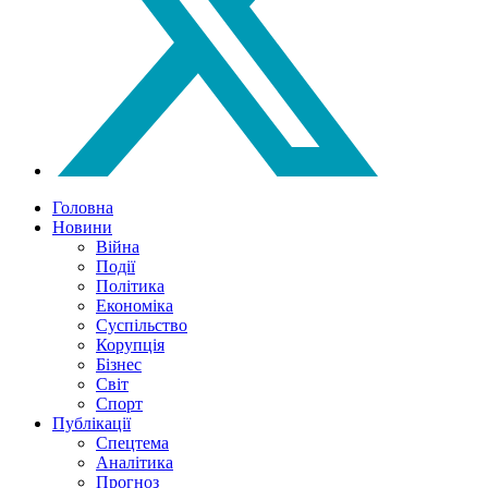
Головна
Новини
Війна
Події
Політика
Економіка
Суспільство
Корупція
Бізнес
Світ
Спорт
Публікації
Спецтема
Аналітика
Прогноз