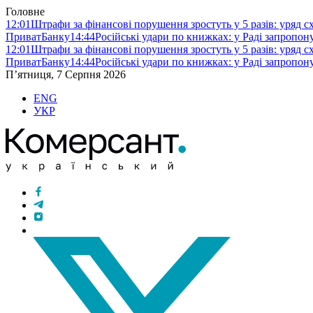
Головне
12:01
Штрафи за фінансові порушення зростуть у 5 разів: уряд 
ПриватБанку
14:44
Російські удари по книжках: у Раді запропо
12:01
Штрафи за фінансові порушення зростуть у 5 разів: уряд 
ПриватБанку
14:44
Російські удари по книжках: у Раді запропо
П’ятниця, 7 Серпня 2026
ENG
УКР