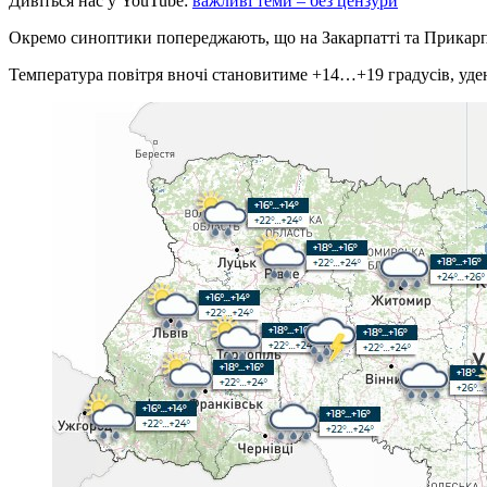
Дивіться нас у YouTube:
важливі теми – без цензури
Окремо синоптики попереджають, що на Закарпатті та Прикарп
Температура повітря вночі становитиме +14…+19 градусів, уде