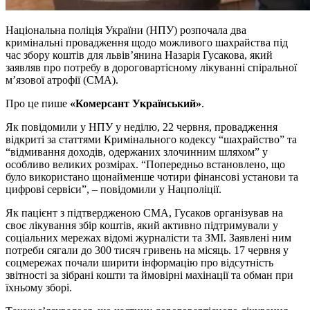
Національна поліція України (НПУ) розпочала два
кримінальні провадження щодо можливого шахрайства під
час збору коштів для львівʼянина Назарія Гусакова, який
заявляв про потребу в дороговартісному лікуванні спіральної
м’язової атрофії (СМА).
Про це пише
«Комерсант Український»
.
Як повідомили у НПУ у неділю, 22 червня, провадження
відкриті за статтями Кримінального кодексу “шахрайство” та
“відмивання доходів, одержаних злочинним шляхом” у
особливо великих розмірах. “Попередньо встановлено, що
було використано щонайменше чотири фінансові установи та
цифрові сервіси”, – повідомили у Нацполіції.
Як пацієнт з підтвердженою СМА, Гусаков організував на
своє лікування збір коштів, який активно підтримували у
соціальних мережах відомі журналісти та ЗМІ. Заявлені ним
потреби сягали до 300 тисяч гривень на місяць. 17 червня у
соцмережах почали ширити інформацію про відсутність
звітності за зібрані кошти та ймовірні махінації та обман при
їхньому зборі.