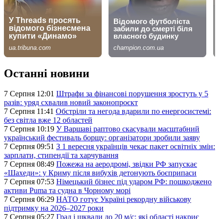
Останні новини
7 Серпня 12:01
Штрафи за фінансові порушення зростуть у 5
разів: уряд схвалив новий законопроєкт
7 Серпня 11:41
Обстріли та негода вдарили по енергосистемі:
без світла вже 12 областей
7 Серпня 10:19
У Варшаві раптово скасували масштабний
український фестиваль борщу: організатори зробили заяву
7 Серпня 09:51
З 1 вересня українців чекає пакет освітніх змін:
зарплати, стипендії та харчування
7 Серпня 08:49
Пожежа на аеродромі, звідки РФ запускає
«Шахеди»: у Криму після вибухів детонують боєприпаси
7 Серпня 07:53
Німецький бізнес під ударом РФ: пошкоджено
активи Puma та судна в Чорному морі
7 Серпня 06:29
НАТО готує Україні рекордну військову
підтримку на 2026–2027 роки
7 Серпня 05:27
Град і шквали до 20 м/с: які області накриє