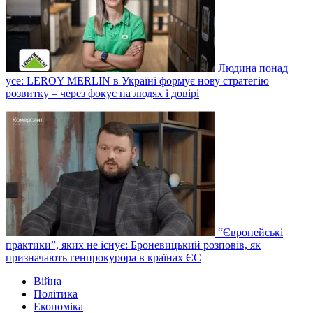
Людина понад
усе: LEROY MERLIN в Україні формує нову стратегію
розвитку – через фокус на людях і довірі
“Європейські
практики”, яких не існує: Броневицький розповів, як
призначають генпрокурора в країнах ЄС
Війна
Політика
Економіка