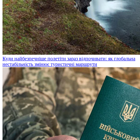
Куди найбезпечніше полетіти зараз відпочивати: як глобальна
нестабільність змінює туристичні маршрути