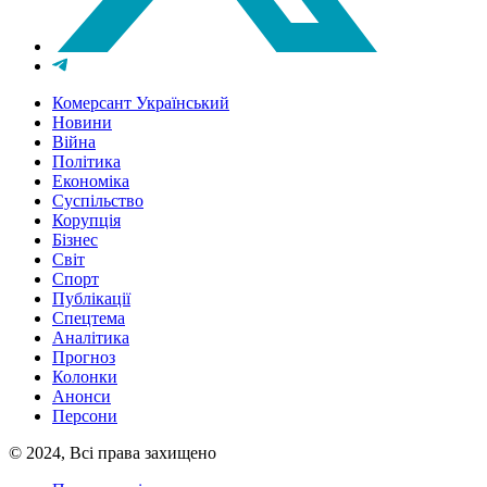
Комерсант Український
Новини
Війна
Політика
Економіка
Суспільство
Корупція
Бізнес
Світ
Спорт
Публікації
Спецтема
Аналітика
Прогноз
Колонки
Анонси
Персони
© 2024, Всі права захищено