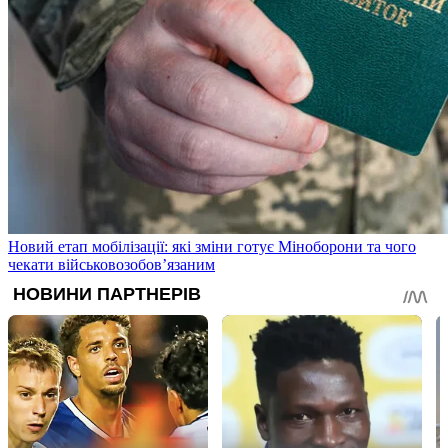
Новий етап мобілізації: які зміни готує Міноборони та чого
чекати військовозобов’язаним