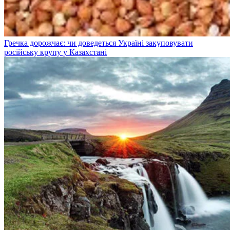
Гречка дорожчає: чи доведеться Україні закуповувати
російську крупу у Казахстані