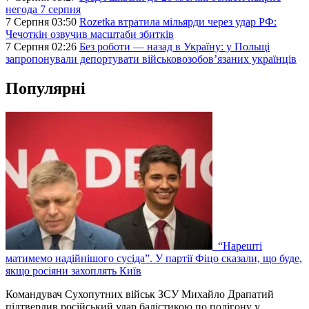
негода 7 серпня
7 Серпня 03:50
Rozetka втратила мільярди через удар РФ:
Чечоткін озвучив масштаби збитків
7 Серпня 02:26
Без роботи — назад в Україну: у Польщі
запропонували депортувати військовозобов’язаних українців
Популярні
“Нарешті
матимемо надійнішого сусіда”. У партії Фіцо сказали, що буде,
якщо росіяни захоплять Київ
Командувач Сухопутних військ ЗСУ Михайло Драпатий
підтвердив російський удар балістикою по полігону у