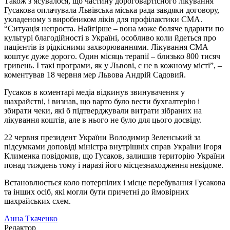
Також з’ясувалося, що частину дороговартісного лікування
Гусакова оплачувала Львівська міська рада завдяки договору,
укладеному з виробником ліків для профілактики СМА.
“Ситуація непроста. Найгірше – вона може боляче вдарити по
культурі благодійності в Україні, особливо коли йдеться про
пацієнтів із рідкісними захворюваннями. Лікування СМА
коштує дуже дорого. Один місяць терапії – близько 800 тисяч
гривень. І такі програми, як у Львові, є не в кожному місті”, –
коментував 18 червня мер Львова Андрій Садовий.
Гусаков в коментарі медіа відкинув звинувачення у
шахрайстві, і визнав, що варто було вести бухгалтерію і
збирати чеки, які б підтверджували витрати зібраних на
лікування коштів, але в нього не було для цього досвіду.
22 червня президент України Володимир Зеленський за
підсумками доповіді міністра внутрішніх справ України Ігоря
Клименка повідомив, що Гусаков, залишив територію України
понад тиждень тому і наразі його місцезнаходження невідоме.
Встановлюється коло потерпілих і місце перебування Гусакова
та інших осіб, які могли бути причетні до ймовірних
шахрайських схем.
Анна Ткаченко
Редактор