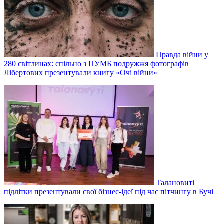
Правда війни у
280 світлинах: спільно з ПУМБ подружжя фотографів
Лібертових презентували книгу «Очі війни»
Талановиті
підлітки презентували свої бізнес-ідеї під час пітчингу в Бучі