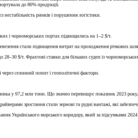
портувала до 80% продукції.
з нестабільність ринків і порушення логістики.
ьких і чорноморських портах підвищились на 1–2 $/т.
ревезення стали підвищення витрат на проходження річкових шлях
 до 28–30 $/т. Фрахтові ставки для більших суден із чорноморськи
 через сезонний попит і геополітичні фактори.
ника у 97,2 млн тонн. Що значно перевищує показник 2023 року,
айверами зростання стали зернові та рудні вантажі, які забезпеч
ання Українського морського коридору, який за підсумками 2024 