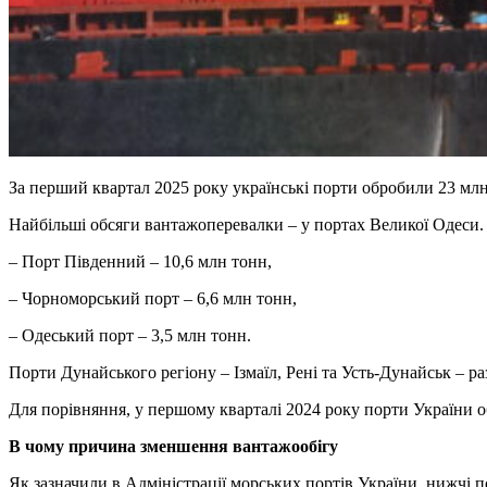
За перший квартал 2025 року українські порти обробили 23 мл
Найбільші обсяги вантажоперевалки – у портах Великої Одеси. 
– Порт Південний – 10,6 млн тонн,
– Чорноморський порт – 6,6 млн тонн,
– Одеський порт – 3,5 млн тонн.
Порти Дунайського регіону – Ізмаїл, Рені та Усть-Дунайськ – р
Для порівняння, у першому кварталі 2024 року порти України о
В чому причина зменшення вантажообігу
Як зазначили в Адміністрації морських портів України, нижчі