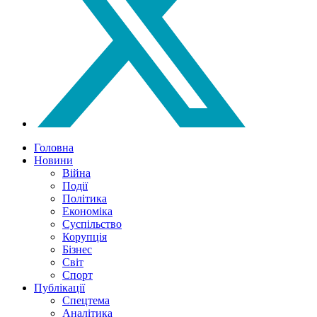
Головна
Новини
Війна
Події
Політика
Економіка
Суспільство
Корупція
Бізнес
Світ
Спорт
Публікації
Спецтема
Аналітика