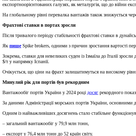
експортноорієнтованих галузях, як металургія, що до війни екс
На глобальному рівні перевалка вантажів також знижується чере
Фрахтові ставки в портах зросли
Після тривалого періоду стабільності фрахтові ставки в дунайс
Як
пише
Spike brokers, одними з причин зростання вартості пе
Зокрема, ставки для невеликих суден із Ізмаїла до Італії зросли
$/т у напрямку Іспанії.
Очікується, що ціни на фрахт залишатимуться на високому рівні
Минулий рік для портів був рекордним
Вантажообіг портів України у 2024 році
досяг
рекордного показ
За даними Адміністрації морських портів України, основними др
Одним із найважливіших досягнень стало стабільне функціонув
– загальний вантажообіг у 79,9 млн тонн,
– експорт у 76,4 млн тонн до 52 країн світу.