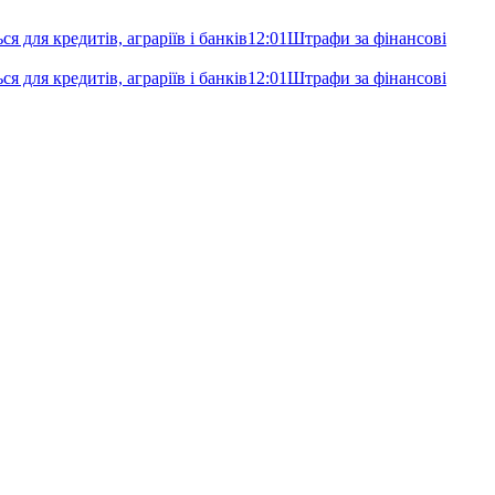
я для кредитів, аграріїв і банків
12:01
Штрафи за фінансові
я для кредитів, аграріїв і банків
12:01
Штрафи за фінансові