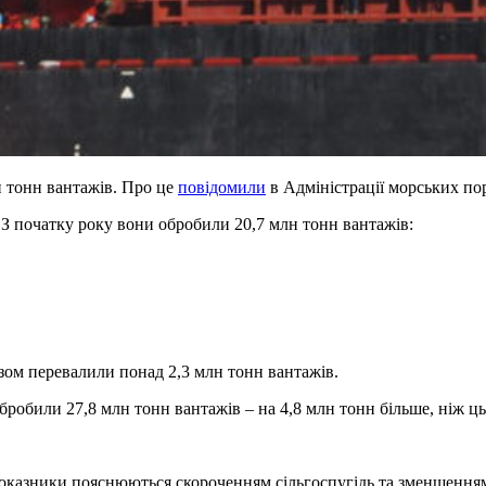
н тонн вантажів. Про це
повідомили
в Адміністрації морських по
З початку року вони обробили 20,7 млн тонн вантажів:
азом перевалили понад 2,3 млн тонн вантажів.
бробили 27,8 млн тонн вантажів – на 4,8 млн тонн більше, ніж ц
 показники пояснюються скороченням сільгоспугідь та зменшення