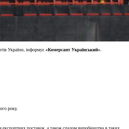
ртів України, інформує
«Комерсант Український»
.
ього року.
м експортних поставок, а також спадом виробництва в таких