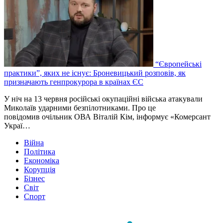
“Європейські
практики”, яких не існує: Броневицький розповів, як
призначають генпрокурора в країнах ЄС
У ніч на 13 червня російські окупаційні війська атакували
Миколаїв ударними безпілотниками. Про це
повідомив очільник ОВА Віталій Кім, інформує «Комерсант
Украї…
Війна
Політика
Економіка
Корупція
Бізнес
Світ
Спорт