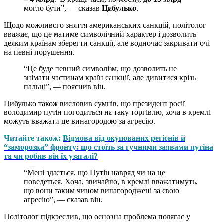
могло бути”, — сказав
Цибулько
.
Щодо можливого зняття американських санкцій, політолог
вважає, що це матиме символічний характер і дозволить
деяким країнам зберегти санкції, але водночас закривати очі
на певні порушення.
“Це буде певний символізм, що дозволить не
знімати частинам країн санкції, але дивитися крізь
пальці”, — пояснив він.
Цибулько також висловив сумнів, що президент росії
володимир путін погодиться на таку торгівлю, хоча в кремлі
можуть вважати це винагородою за агресію.
Читайте також:
Відмова від окупованих регіонів й
“заморозка” фронту: що стоїть за гучними заявами путіна
та чи робив він їх узагалі?
“Мені здається, що Путін навряд чи на це
поведеться. Хоча, звичайно, в кремлі вважатимуть,
що вони таким чином винагороджені за свою
агресію”, — сказав він.
Політолог підкреслив, що основна проблема полягає у