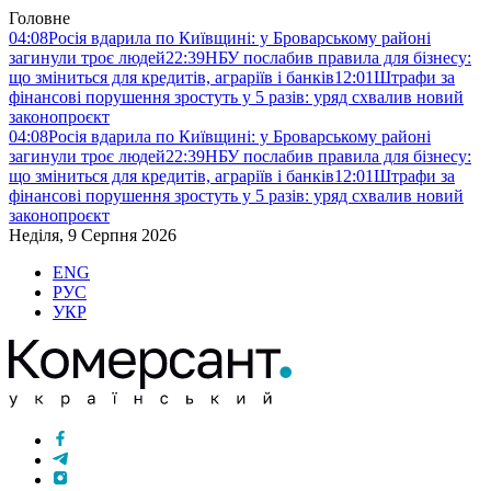
Головне
04:08
Росія вдарила по Київщині: у Броварському районі
загинули троє людей
22:39
НБУ послабив правила для бізнесу:
що зміниться для кредитів, аграріїв і банків
12:01
Штрафи за
фінансові порушення зростуть у 5 разів: уряд схвалив новий
законопроєкт
04:08
Росія вдарила по Київщині: у Броварському районі
загинули троє людей
22:39
НБУ послабив правила для бізнесу:
що зміниться для кредитів, аграріїв і банків
12:01
Штрафи за
фінансові порушення зростуть у 5 разів: уряд схвалив новий
законопроєкт
Неділя, 9 Серпня 2026
ENG
РУС
УКР