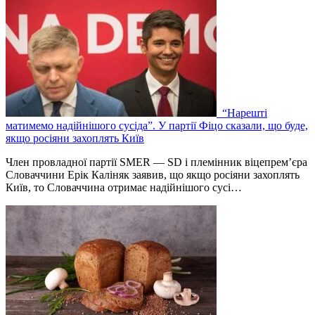
“Нарешті
матимемо надійнішого сусіда”. У партії Фіцо сказали, що буде,
якщо росіяни захоплять Київ
Член провладної партії SMER — SD і племінник віцепрем’єра
Словаччини Ерік Каліняк заявив, що якщо росіяни захоплять
Київ, то Словаччина отримає надійнішого сусі…