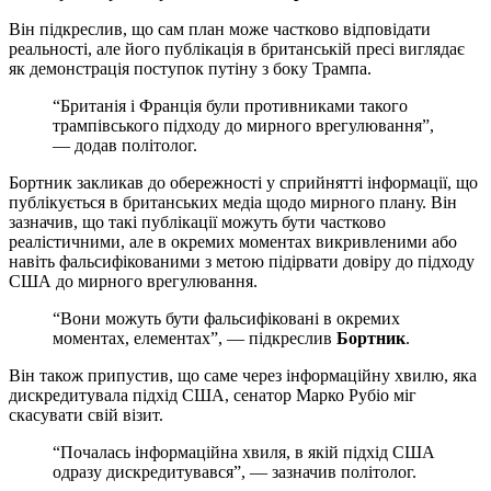
Він підкреслив, що сам план може частково відповідати
реальності, але його публікація в британській пресі виглядає
як демонстрація поступок путіну з боку Трампа.
“Британія і Франція були противниками такого
трампівського підходу до мирного врегулювання”,
— додав політолог.
Бортник закликав до обережності у сприйнятті інформації, що
публікується в британських медіа щодо мирного плану. Він
зазначив, що такі публікації можуть бути частково
реалістичними, але в окремих моментах викривленими або
навіть фальсифікованими з метою підірвати довіру до підходу
США до мирного врегулювання.
“Вони можуть бути фальсифіковані в окремих
моментах, елементах”, — підкреслив
Бортник
.
Він також припустив, що саме через інформаційну хвилю, яка
дискредитувала підхід США, сенатор Марко Рубіо міг
скасувати свій візит.
“Почалась інформаційна хвиля, в якій підхід США
одразу дискредитувався”, — зазначив політолог.