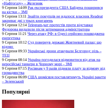
«Нафтогазу» – Железняк
9 Серпня 14:09
Рак експрезидента США Байдена поширився
на кістки – ЗМІ
9 Серпня 13:11
Знайти покупців не вдалося: власник Readeat
закриває дві з трьох книгарень
9 Серпня 12:14
Telegram-чат протестів проти відставки
Федорова видалили після затримання адміністратора
9 Серпня 11:21
Через атаку РФ: в Одесі серйозно пошкоджена
енергетика
9 Серпня 10:12
Суд повернув державі Жовтневий палац: що
відомо
9 Серпня 09:33
Українські дрони атакували Бєлгород: ціль –
ТЕЦ
9 Серпня 08:14
Україна погодилася відмовитися від атак на
неросійські танкери в Чорному морі – ЗМІ
9 Серпня 07:15
Росіянам у 9 разів підняли плату за відмову від
громадянства
9 Серпня 06:09
США щомісяця поставлятимуть Україні ракети
– Зеленський
Популярні