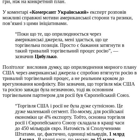
гри, ніж на конкретний план.
У коментарі
«Комерсант Український»
експерт розповів
можливі справжні мотиви американської сторони та ризики,
пов’язані з цими ініціативами.
“Поки що те, що оприлюднюється через
американські джерела, мені здається, що це
торгівельна позиція. Просто є бажання затягнути в
такий тривалий торгівельний процес росію”, —
зазначив
Цибулько
.
Політолог висловив думку, що оприлюднення мирного плану
США через американські джерела є спробою втягнути росію в
тривалий торгівельний процес, а не реальним кроком до
врегулювання конфлікту. Він зазначив, що торгівля між США
та росією завжди була незначною, тоді як основним
торгівельним партнером для росії був Європейський Союз.
“Торгівля США і росії не була дуже сутнісною. Це
дуже маленький сегмент. По-моєму, для російської
економіки це 4% експорту. Тобто, основна торгівля
росії і Європейського Союзу складала в кращі часи
до 450 мільярдів євро. Натомість зі Сполученими
Штатами, це, фактично, одиниці мільярдів,
1 млрд
– 4 млрд
. В кращі часи, по-моєму,
до 15 млрд