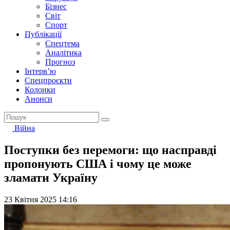
Бізнес
Світ
Спорт
Публікації
Спецтема
Аналітика
Прогноз
Інтерв’ю
Спецпроєкти
Колонки
Анонси
Війна
Поступки без перемоги: що насправді
пропонують США і чому це може
зламати Україну
23 Квітня 2025 14:16