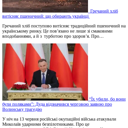
Гречаний хліб
витісняє пшеничний: що обирають українці
Гречаний хліб поступово витісняє традиційний пшеничний на
українському ринку. Це пов’язано не лише зі смаковими
вподобаннями, а й з турботою про здоров’я. Про…
“Їх убили, бо вони
були поляками”: Дуда відзначився черговою заявою про
Волинську трагедію
У ніч на 13 червня російські окупаційні війська атакували
Миколаїв ударними безпілотниками. Про це