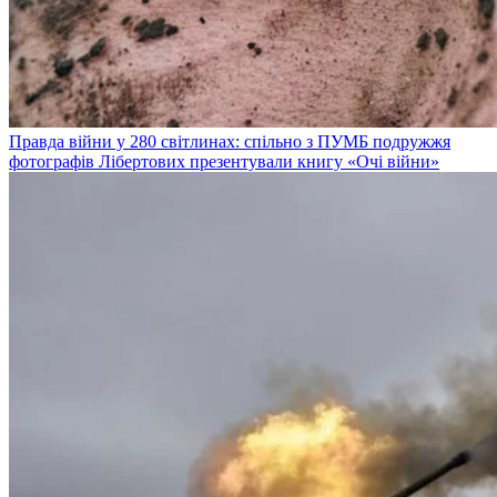
Правда війни у 280 світлинах: спільно з ПУМБ подружжя
фотографів Лібертових презентували книгу «Очі війни»