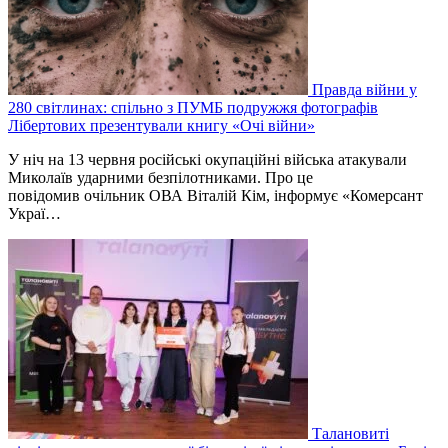
Правда війни у
280 світлинах: спільно з ПУМБ подружжя фотографів
Лібертових презентували книгу «Очі війни»
У ніч на 13 червня російські окупаційні війська атакували
Миколаїв ударними безпілотниками. Про це
повідомив очільник ОВА Віталій Кім, інформує «Комерсант
Украї…
Талановиті