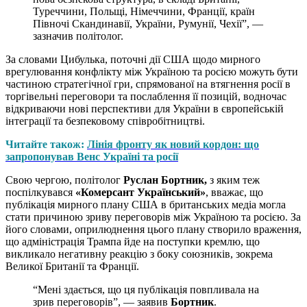
Туреччини, Польщі, Німеччини, Франції, країн
Півночі Скандинавії, України, Румунії, Чехії”, —
зазначив політолог.
За словами Цибулька, поточні дії США щодо мирного
врегулювання конфлікту між Україною та росією можуть бути
частиною стратегічної гри, спрямованої на втягнення росії в
торгівельні переговори та послаблення її позицій, водночас
відкриваючи нові перспективи для України в європейській
інтеграції та безпековому співробітництві.
Читайте також:
Лінія фронту як новий кордон: що
запропонував Венс Україні та росії
Свою чергою, політолог
Руслан Бортник,
з яким теж
поспілкувався
«Комерсант Український»
, вважає, що
публікація мирного плану США в британських медіа могла
стати причиною зриву переговорів між Україною та росією. За
його словами, оприлюднення цього плану створило враження,
що адміністрація Трампа йде на поступки кремлю, що
викликало негативну реакцію з боку союзників, зокрема
Великої Британії та Франції.
“Мені здається, що ця публікація повпливала на
зрив переговорів”, — заявив
Бортник
.