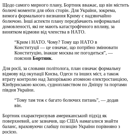
Щодо самого мирного плану, Бортник вважає, що він містить
болючі моменти для обох сторін. Для України, зокрема,
вимога формального визнання Криму є надзвичайно
болючою. Інші аспекти плану передбачають неформальні
домовленості, які не мають катастрофічного впливу, за
винятком відмови від членства в НАТО.
“Крим і НАТО. Чому? Тому що НАТО в
Конституції — це означає, що потрібно змінювати
Конституцію, інакше москва не погодиться”, —
пояснив
Бортник
.
Для росії, за словами політолога, план означає формальну
відмову від окупації Києва, Одеси та інших міст, а також
втрату контролю над Запорізькою атомною електростанцією,
Кінбурнською косою, судноплавством по Дніпру та портами
півдня України.
“Тому там теж є багато болючих питань”, — додав
він.
Бортник охарактеризував американський підхід як
поверхневий, але зазначив, що США намагалися знайти
баланс, враховуючи слабшу позицію України порівняно з
росією.