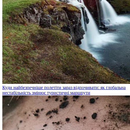
Куди найбезпечніше полетіти зараз відпочивати: як глобальна
нестабільність змінює туристичні маршрути