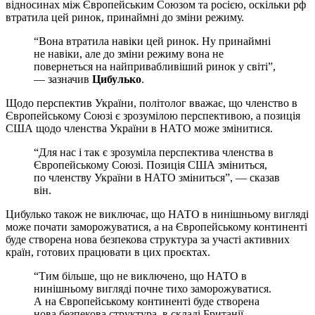
відносинах між Європейським Союзом та росією, оскільки рф
втратила цей ринок, принаймні до зміни режиму.
“Вона втратила навіки цей ринок. Ну принаймні
не навіки, але до зміни режиму вона не
повернеться на найпривабливіший ринок у світі”,
— зазначив
Цибулько
.
Щодо перспектив України, політолог вважає, що членство в
Європейському Союзі є зрозумілою перспективою, а позиція
США щодо членства України в НАТО може змінитися.
“Для нас і так є зрозуміла перспектива членства в
Європейському Союзі. Позиція США зміниться,
по членству України в НАТО зміниться”, — сказав
він.
Цибулько також не виключає, що НАТО в нинішньому вигляді
може почати заморожуватися, а на Європейському континенті
буде створена нова безпекова структура за участі активних
країн, готових працювати в цих проєктах.
“Тим більше, що не виключено, що НАТО в
нинішньому вигляді почне тихо заморожуватися.
А на Європейському континенті буде створена
нова безпекова структура, в складі Британії,