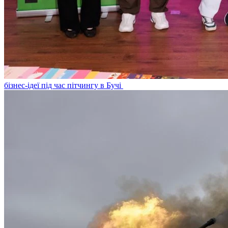
бізнес-ідеї під час пітчингу в Бучі