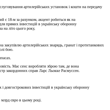
бслуговування артилерійських установок і кошти на передачу
й є 18-м за рахунком, акцент робиться як на
 для прямих інвестицій в українську оборонну
а на літо цього року,
 на закупівлю артилерійських знарядь, гранат і протитанкових
олі бою.
ипасах.
овість. Має сенс виробляти зброю там, де вона
ністр закордонних справ Ларс Льокке Расмуссен.
х і довгострокових інвестицій в українську оборонну
8 млрд євро в цьому році.