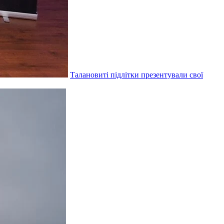
Талановиті підлітки презентували свої