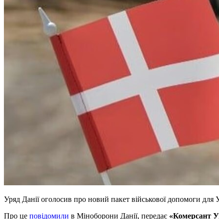
Уряд Данії оголосив про новий пакет військової допомоги для 
Про це
повідомили
в Міноборони Данії, передає
«Комерсант У