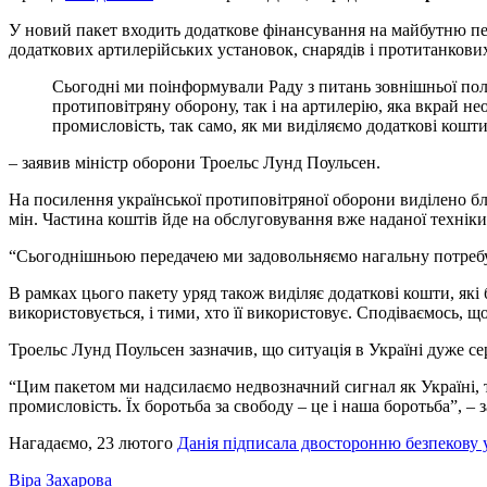
У новий пакет входить додаткове фінансування на майбутню пер
додаткових артилерійських установок, снарядів і протитанкових
Сьогодні ми поінформували Раду з питань зовнішньої полі
протиповітряну оборону, так і на артилерію, яка вкрай не
промисловість, так само, як ми виділяємо додаткові кошти
– заявив міністр оборони Троельс Лунд Поульсен.
На посилення української протиповітряної оборони виділено бли
мін. Частина коштів йде на обслуговування вже наданої техніки
“Сьогоднішньою передачею ми задовольняємо нагальну потребу 
В рамках цього пакету уряд також виділяє додаткові кошти, які
використовується, і тими, хто її використовує. Сподіваємось, 
Троельс Лунд Поульсен зазначив, що ситуація в Україні дуже се
“Цим пакетом ми надсилаємо недвозначний сигнал як Україні, та
промисловість. Їх боротьба за свободу – це і наша боротьба”, – з
Нагадаємо, 23 лютого
Данія підписала двосторонню безпекову 
Віра Захарова