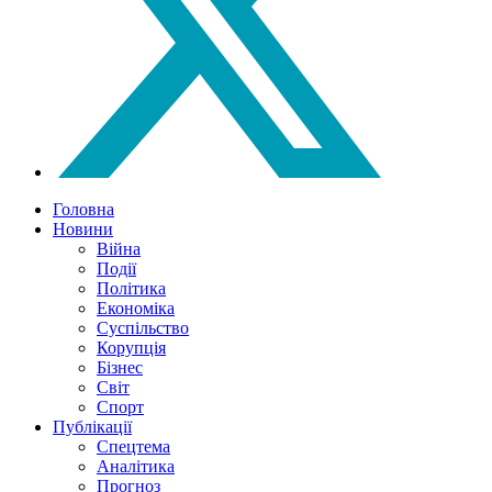
Головна
Новини
Війна
Події
Політика
Економіка
Суспільство
Корупція
Бізнес
Світ
Спорт
Публікації
Спецтема
Аналітика
Прогноз