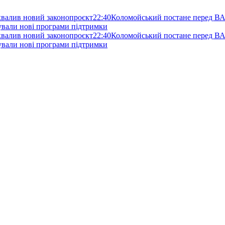
схвалив новий законопроєкт
22:40
Коломойський постане перед ВА
нували нові програми підтримки
схвалив новий законопроєкт
22:40
Коломойський постане перед ВА
нували нові програми підтримки