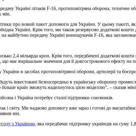
едачу Україні літаків F-16, протиповітряна оборона, технічне о
 мін.
тики про новий пакет допомоги для України. У цьому пакеті, яки
обхідна Україні. Крім того, ми також резервуємо додаткові кошти
 на майбутню передачу Україні винищувачів F-16, яка запланован
зько 2,4 мільярда крон. Крім того, передбачені додаткові кошти
, що має вирішальне значення для її довгострокового ефекту на п
України в засобах протиповітряної оборони, артилерії та боєпр
 будуть інвестовані безпосередньо в українську оборонну промисл
що більше країн зможуть надихнутись цією моделлю”, – сказав мі
рйозна і Україна потребує сталої підтримки союзників.
к і світу. Ми надаємо допомогу вже зараз і готові до масштабни
аявив він.
угоду з Україною
, яка передбачає підтримку українців на суму 1,