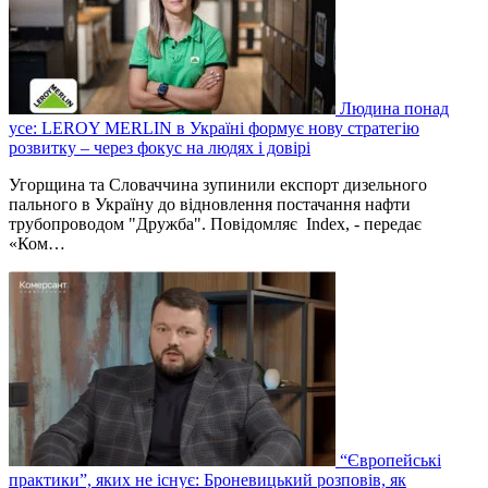
Людина понад
усе: LEROY MERLIN в Україні формує нову стратегію
розвитку – через фокус на людях і довірі
Угорщина та Словаччина зупинили експорт дизельного
пального в Україну до відновлення постачання нафти
трубопроводом "Дружба". Повідомляє Index, - передає
«Ком…
“Європейські
практики”, яких не існує: Броневицький розповів, як