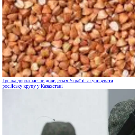
Гречка дорожчає: чи доведеться Україні закуповувати
російську крупу у Казахстані