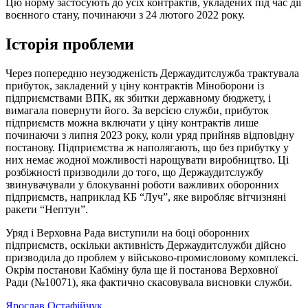
Цю норму застосують до усіх контрактів, укладених під час дії
воєнного стану, починаючи з 24 лютого 2022 року.
Історія проблеми
Через попередню неузодженість Держаудитслужба трактувала
прибуток, закладений у ціну контрактів Міноборони із
підприємствами ВПК, як збитки державному бюджету, і
вимагала повернути його. За версією служби, прибуток
підприємств можна включати у ціну контрактів лише
починаючи з липня 2023 року, коли уряд прийняв відповідну
постанову. Підприємства ж наполягають, що без прибутку у
них немає жодної можливості нарощувати виробництво. Ці
розбіжності призводили до того, що Держаудитслужбу
звинувачували у блокуванні роботи важливих оборонних
підприємств, наприклад КБ “Луч”, яке виробляє вітчизняні
ракети “Нептун”.
Уряд і Верховна Рада виступили на боці оборонних
підприємств, оскільки активність Держаудитслужби дійсно
призводила до проблем у військово-промисловому комплексі.
Окрім постанови Кабміну була ще й постанова Верховної
Ради (№10071), яка фактично скасовувала висновки служби.
Ярослав Остафійчук