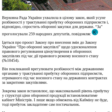
Верховна Рада України ухвалила в цілому закон, який усуне
розбіжності у трактуванні прибутку оборонних підприємств і,
відповідно, спростить оборонні закупки для держави. “За”
проголосували 259 народних депутатів, повідомляє
Ідеться про проєкт Закону про внесення змін до Закону
України “Про оборонні закупівлі” щодо удосконалення
правового регулювання ціноутворення в оборонних
закупівлях під час дії правового режиму воєнного стану
(№10454).
Він покликаний врегулювати розбіжності між державними
органами у трактуванні прибутку оборонних підприємств,
отриманого під час воєнного стану на державних контрактах
за закритими закупівлями.
Зокрема закон встановлює, що максимальний рівень прибутку
у структурі ціни оборонної продукції встановлюватиме
кабінет Міністрів. І лише якщо обмежень від Кабміну не буде,
тоді прибуток закладатиме сам постачальник.