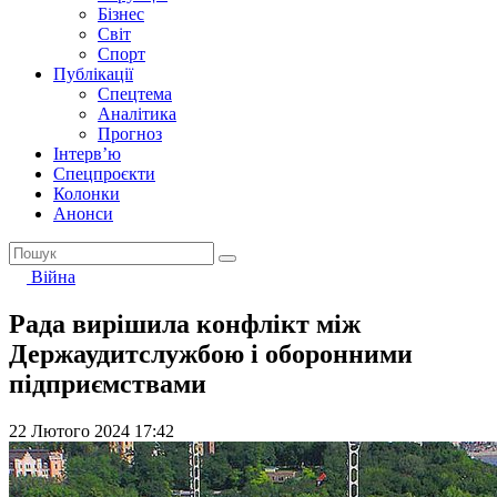
Бізнес
Світ
Спорт
Публікації
Спецтема
Аналітика
Прогноз
Інтерв’ю
Спецпроєкти
Колонки
Анонси
Війна
Рада вирішила конфлікт між
Держаудитслужбою і оборонними
підприємствами
22 Лютого 2024 17:42