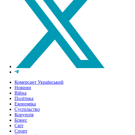
Комерсант Український
Новини
Війна
Політика
Економіка
Суспільство
Корупція
Бізнес
Світ
Спорт