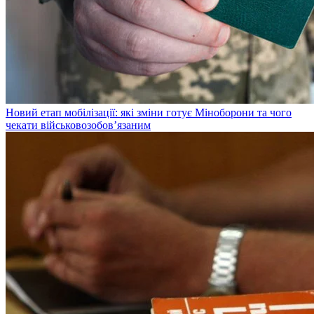
Новий етап мобілізації: які зміни готує Міноборони та чого
чекати військовозобов’язаним