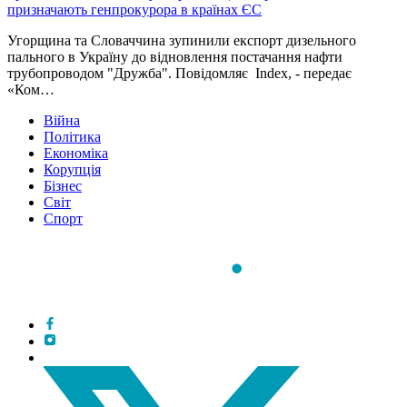
призначають генпрокурора в країнах ЄС
Угорщина та Словаччина зупинили експорт дизельного
пального в Україну до відновлення постачання нафти
трубопроводом "Дружба". Повідомляє Index, - передає
«Ком…
Війна
Політика
Економіка
Корупція
Бізнес
Світ
Спорт