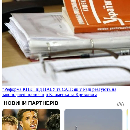
“Реформа КПК” під НАБУ та САП: як у Раді реагують на
законодавчі пропозиції Клименка та Кривоноса