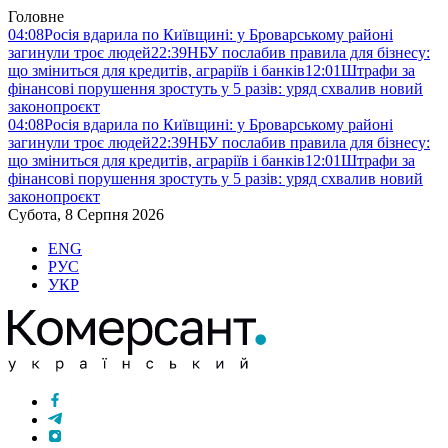
Головне
04:08
Росія вдарила по Київщині: у Броварському районі
загинули троє людей
22:39
НБУ послабив правила для бізнесу:
що зміниться для кредитів, аграріїв і банків
12:01
Штрафи за
фінансові порушення зростуть у 5 разів: уряд схвалив новий
законопроєкт
04:08
Росія вдарила по Київщині: у Броварському районі
загинули троє людей
22:39
НБУ послабив правила для бізнесу:
що зміниться для кредитів, аграріїв і банків
12:01
Штрафи за
фінансові порушення зростуть у 5 разів: уряд схвалив новий
законопроєкт
Субота, 8 Серпня 2026
ENG
РУС
УКР