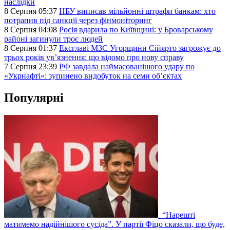
наслідки
8 Серпня 05:37
НБУ виписав мільйонні штрафи банкам: хто
потрапив під санкції через фінмоніторинг
8 Серпня 04:08
Росія вдарила по Київщині: у Броварському
районі загинули троє людей
8 Серпня 01:37
Ексглаві МЗС Угорщини Сійярто загрожує до
трьох років ув’язнення: що відомо про нову справу
7 Серпня 23:39
РФ завдала наймасованішого удару по
«Укрнафті»: зупинено видобуток на семи об’єктах
Популярні
“Нарешті
матимемо надійнішого сусіда”. У партії Фіцо сказали, що буде,