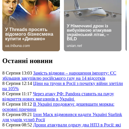
Останні новини
8 Серпня 13:03
Замість відмови – нарощення імпорту: ЄС
збільшив закупівлю російського газу на 14 відсотків
8 Серпня 12:14
Ціни на труни в Росії з початку війни злетіли
на 105%
8 Серпня 11:17
Через атаку РФ: Pandora ставить на паузу
відкриття нових магазинів в Україні
8 Серпня 10:12
В Україні продовжує дешевшати морква:
основні причини
8 Серпня 09:21
Ілон Маск відмовився надати Україні Starlink
для ударів углиб Росії
8 Серпня 08:52
Дрони атакували одразу два НПЗ в Росії: які