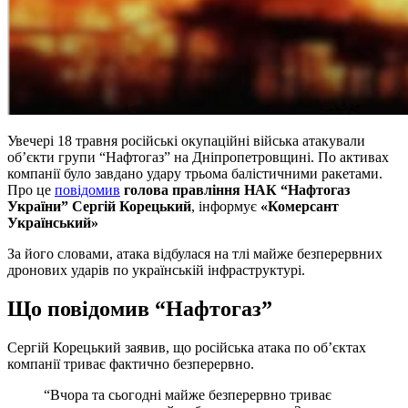
Увечері 18 травня російські окупаційні війська атакували
об’єкти групи “Нафтогаз” на Дніпропетровщині. По активах
компанії було завдано удару трьома балістичними ракетами.
Про це
повідомив
голова правління НАК “Нафтогаз
України” Сергій Корецький
, інформує
«Комерсант
Український»
За його словами, атака відбулася на тлі майже безперервних
дронових ударів по українській інфраструктурі.
Що повідомив “Нафтогаз”
Сергій Корецький заявив, що російська атака по об’єктах
компанії триває фактично безперервно.
“Вчора та сьогодні майже безперервно триває