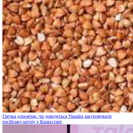
Гречка дорожчає: чи доведеться Україні закуповувати
російську крупу у Казахстані