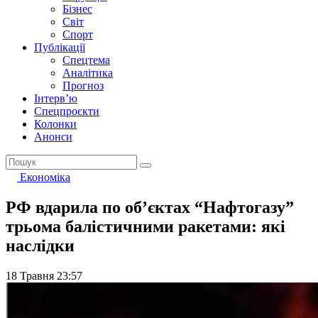
Бізнес
Світ
Спорт
Публікації
Спецтема
Аналітика
Прогноз
Інтерв’ю
Спецпроєкти
Колонки
Анонси
Економіка
РФ вдарила по об’єктах “Нафтогазу”
трьома балістичними ракетами: які
наслідки
18 Травня 23:57