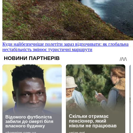
Куди найбезпечніше полетіти зараз відпочивати: як глобальна
нестабільність змінює туристичні маршрути