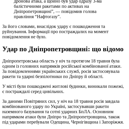
дронова атака, а щойно був удар одразу 3-ма
балістичними ракетами по активах на
Дніпропетровщині”, — повідомив голова
правління “Нафтогазу”.
За його словами, внаслідок удару є пошкодження та
руйнування. Інформації про постраждалих на момент
повідомлення не було.
Удар по Дніпропетровщині: що відомо
Дніпропетровська область у ніч та протягом 18 травня була
одним із головних напрямків російської комбінованої атаки.
За повідомленнями українських служб, росія застосовувала
ракети та ударні безпілотники по Дніпру й області.
У місті були пошкоджені житлові будинки, виникали пожежі,
є постраждалі серед цивільних.
За даними Повітряних сил, у ніч на 18 травня росія завдала
комбінованого удару по Україні, застосувавши ракети
наземного базування та сотні ударних БпЛА. Основним
напрямком атаки були Дніпро та Дніпропетровщина, також
під ударами перебували Одещина, Чернігівщина і Запоріжжя.