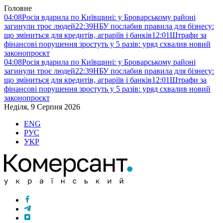
Головне
04:08
Росія вдарила по Київщині: у Броварському районі
загинули троє людей
22:39
НБУ послабив правила для бізнесу:
що зміниться для кредитів, аграріїв і банків
12:01
Штрафи за
фінансові порушення зростуть у 5 разів: уряд схвалив новий
законопроєкт
04:08
Росія вдарила по Київщині: у Броварському районі
загинули троє людей
22:39
НБУ послабив правила для бізнесу:
що зміниться для кредитів, аграріїв і банків
12:01
Штрафи за
фінансові порушення зростуть у 5 разів: уряд схвалив новий
законопроєкт
Неділя, 9 Серпня 2026
ENG
РУС
УКР