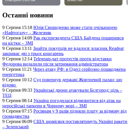
Останні новини
9 Серпня 15:18
Юлія Свириденко може стати очільницею
«Нафтогазу» – Железняк
9 Серпня 14:09
Рак експрезидента США Байдена поширився
на кістки – ЗМІ
9 Серпня 13:11
Знайти покупців не вдалося: власник Readeat
закриває дві з трьох книгарень
9 Серпня 12:14
Telegram-чат протестів проти відставки
Федорова видалили після затримання адміністратора
9 Серпня 11:21
Через атаку РФ: в Одесі серйозно пошкоджена
енергетика
9 Серпня 10:12
Суд повернув державі Жовтневий палац: що
відомо
9 Серпня 09:33
Українські дрони атакували Бєлгород: ціль –
ТЕЦ
9 Серпня 08:14
Україна погодилася відмовитися від атак на
неросійські танкери в Чорному морі – ЗМІ
9 Серпня 07:15
Росіянам у 9 разів підняли плату за відмову від
громадянства
9 Серпня 06:09
США щомісяця поставлятимуть Україні ракети
– Зеленський