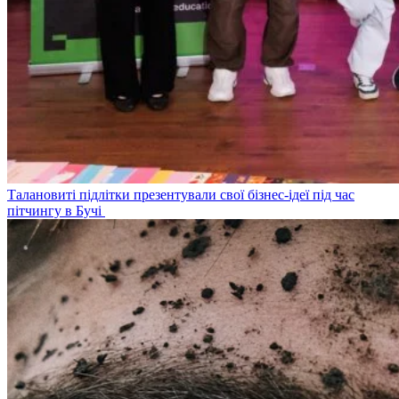
Талановиті підлітки презентували свої бізнес-ідеї під час
пітчингу в Бучі