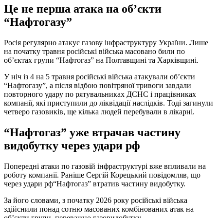
Це не перша атака на об’єкти
“Нафтогазу”
Росія регулярно атакує газову інфраструктуру України. Лише
на початку травня російські війська масовано били по
об’єктах групи “Нафтогаз” на Полтавщині та Харківщині.
У ніч із 4 на 5 травня російські війська атакували об’єкти
“Нафтогазу”, а після відбою повітряної тривоги завдали
повторного удару по рятувальниках ДСНС і працівниках
компанії, які приступили до ліквідації наслідків. Тоді загинули
четверо газовиків, ще кілька людей перебували в лікарні.
“Нафтогаз” уже втрачав частину
видобутку через удари рф
Попередні атаки по газовій інфраструктурі вже впливали на
роботу компанії. Раніше Сергій Корецький повідомляв, що
через удари рф“Нафтогаз” втратив частину видобутку.
За його словами, з початку 2026 року російські війська
здійснили понад сотню масованих комбінованих атак на
об’єкти групи, переважно газовидобутку.