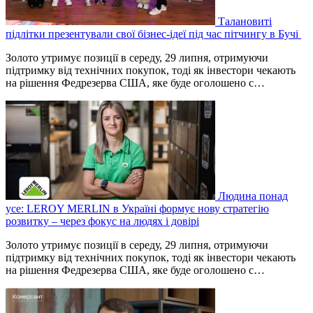
Талановиті
підлітки презентували свої бізнес-ідеї під час пітчингу в Бучі
Золото утримує позиції в середу, 29 липня, отримуючи
підтримку від технічних покупок, тоді як інвестори чекають
на рішення Федрезерва США, яке буде оголошено ‌с…
Людина понад
усе: LEROY MERLIN в Україні формує нову стратегію
розвитку – через фокус на людях і довірі
Золото утримує позиції в середу, 29 липня, отримуючи
підтримку від технічних покупок, тоді як інвестори чекають
на рішення Федрезерва США, яке буде оголошено ‌с…