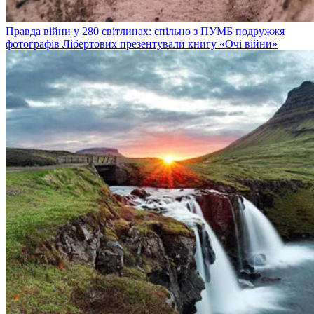
Правда війни у 280 світлинах: спільно з ПУМБ подружжя
фотографів Лібертових презентували книгу «Очі війни»