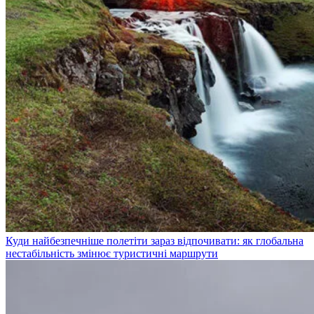
Куди найбезпечніше полетіти зараз відпочивати: як глобальна
нестабільність змінює туристичні маршрути