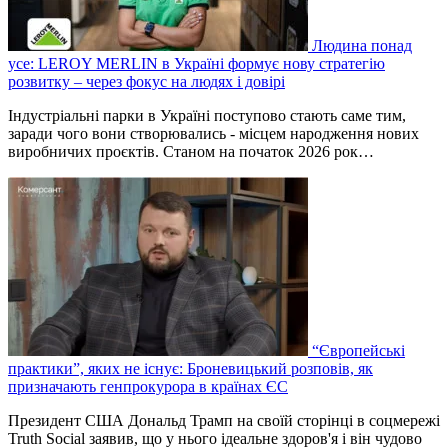
Людина понад
усе: LEROY MERLIN в Україні формує нову стратегію
розвитку – через фокус на людях і довірі
Індустріальні парки в Україні поступово стають саме тим,
заради чого вони створювались - місцем народження нових
виробничих проєктів. Станом на початок 2026 рок…
“Європейські
практики”, яких не існує: Броневицький розповів, як
призначають генпрокурора в країнах ЄС
Президент США Дональд Трамп на своїй сторінці в соцмережі
Truth Social заявив, що у нього ідеальне здоров'я і він чудово