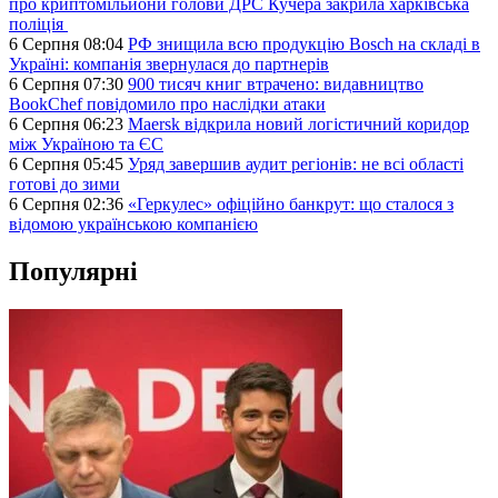
про криптомільйони голови ДРС Кучера закрила харківська
поліція
6 Серпня 08:04
РФ знищила всю продукцію Bosch на складі в
Україні: компанія звернулася до партнерів
6 Серпня 07:30
900 тисяч книг втрачено: видавництво
BookChef повідомило про наслідки атаки
6 Серпня 06:23
Maersk відкрила новий логістичний коридор
між Україною та ЄС
6 Серпня 05:45
Уряд завершив аудит регіонів: не всі області
готові до зими
6 Серпня 02:36
«Геркулес» офіційно банкрут: що сталося з
відомою українською компанією
Популярні