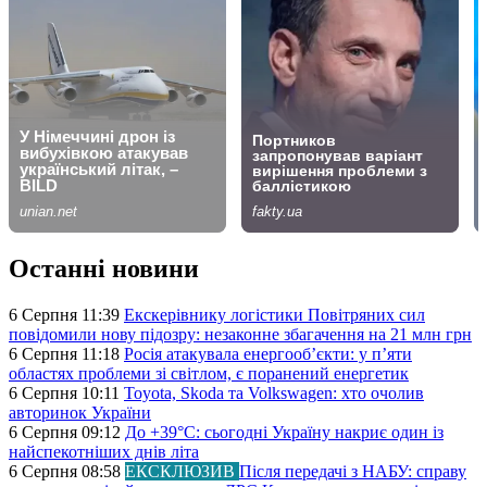
Останні новини
6 Серпня 11:39
Екскерівнику логістики Повітряних сил
повідомили нову підозру: незаконне збагачення на 21 млн грн
6 Серпня 11:18
Росія атакувала енергооб’єкти: у п’яти
областях проблеми зі світлом, є поранений енергетик
6 Серпня 10:11
Toyota, Skoda та Volkswagen: хто очолив
авторинок України
6 Серпня 09:12
До +39°C: сьогодні Україну накриє один із
найспекотніших днів літа
6 Серпня 08:58
ЕКСКЛЮЗИВ
Після передачі з НАБУ: справу