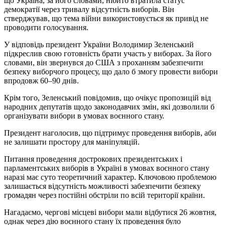
що Україна, за його словами, нібито втратила статус
демократії через тривалу відсутність виборів. Він
стверджував, що тема війни використовується як привід не
проводити голосування.
У відповідь президент України Володимир Зеленський
підкреслив свою готовність брати участь у виборах. За його
словами, він звернувся до США з проханням забезпечити
безпеку виборчого процесу, що дало б змогу провести вибори
впродовж 60–90 днів.
Крім того, Зеленський повідомив, що очікує пропозицій від
народних депутатів щодо законодавчих змін, які дозволили б
організувати вибори в умовах воєнного стану.
Президент наголосив, що підтримує проведення виборів, аби
не залишати простору для маніпуляцій.
Питання проведення дострокових президентських і
парламентських виборів в Україні в умовах воєнного стану
наразі має суто теоретичний характер. Ключовою проблемою
залишається відсутність можливості забезпечити безпеку
громадян через постійні обстріли по всій території країни.
Нагадаємо, чергові місцеві вибори мали відбутися 26 жовтня,
однак через дію воєнного стану їх проведення було