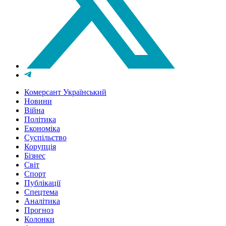
Комерсант Український
Новини
Війна
Політика
Економіка
Суспільство
Корупція
Бізнес
Світ
Спорт
Публікації
Спецтема
Аналітика
Прогноз
Колонки