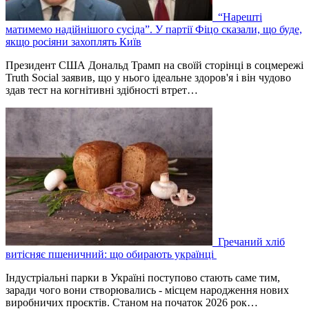
“Нарешті
матимемо надійнішого сусіда”. У партії Фіцо сказали, що буде,
якщо росіяни захоплять Київ
Президент США Дональд Трамп на своїй сторінці в соцмережі
Truth Social заявив, що у нього ідеальне здоров'я і він чудово
здав тест на когнітивні здібності втрет…
Гречаний хліб
витісняє пшеничний: що обирають українці
Індустріальні парки в Україні поступово стають саме тим,
заради чого вони створювались - місцем народження нових
виробничих проєктів. Станом на початок 2026 рок…