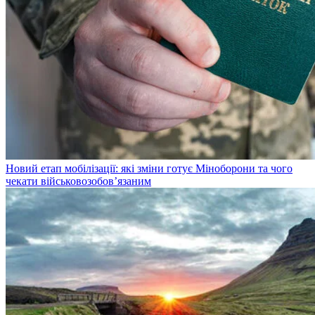
Новий етап мобілізації: які зміни готує Міноборони та чого
чекати військовозобов’язаним