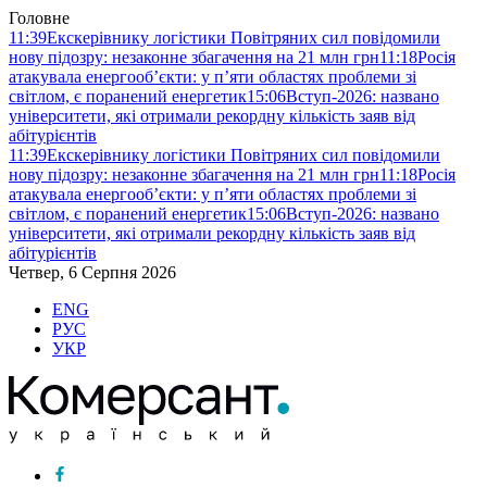
Головне
11:39
Екскерівнику логістики Повітряних сил повідомили
нову підозру: незаконне збагачення на 21 млн грн
11:18
Росія
атакувала енергооб’єкти: у п’яти областях проблеми зі
світлом, є поранений енергетик
15:06
Вступ-2026: названо
університети, які отримали рекордну кількість заяв від
абітурієнтів
11:39
Екскерівнику логістики Повітряних сил повідомили
нову підозру: незаконне збагачення на 21 млн грн
11:18
Росія
атакувала енергооб’єкти: у п’яти областях проблеми зі
світлом, є поранений енергетик
15:06
Вступ-2026: названо
університети, які отримали рекордну кількість заяв від
абітурієнтів
Четвер, 6 Серпня 2026
ENG
РУС
УКР