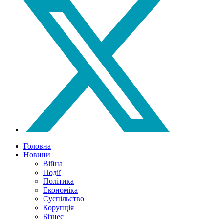
Головна
Новини
Війна
Події
Політика
Економіка
Суспільство
Корупція
Бізнес