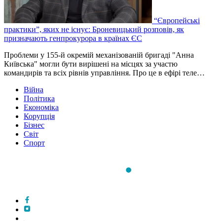
“Європейські
практики”, яких не існує: Броневицький розповів, як
призначають генпрокурора в країнах ЄС
Проблеми у 155-й окремій механізованій бригаді "Анна
Київська" могли бути вирішені на місцях за участю
командирів та всіх рівнів управління. Про це в ефірі теле…
Війна
Політика
Економіка
Корупція
Бізнес
Світ
Спорт