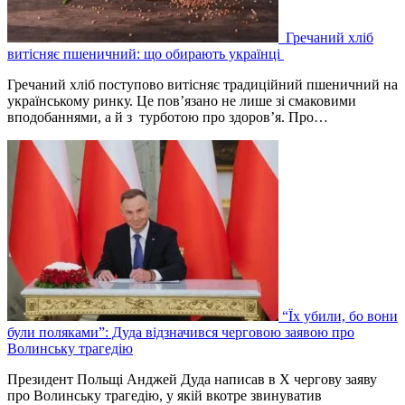
Гречаний хліб
витісняє пшеничний: що обирають українці
Гречаний хліб поступово витісняє традиційний пшеничний на
українському ринку. Це пов’язано не лише зі смаковими
вподобаннями, а й з турботою про здоров’я. Про…
“Їх убили, бо вони
були поляками”: Дуда відзначився черговою заявою про
Волинську трагедію
Президент Польщі Анджей Дуда написав в Х чергову заяву
про Волинську трагедію, у якій вкотре звинуватив