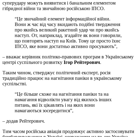
суперудару можуть виявитися і банальним елементом
гібридної війни та звичайною російською ІПСО.
“Це звичайний елемент інформаційної війни.
Вони ж час від часу вкидають подібні твердження
про якийсь великий ракетний удар чи про якийсь
наступ. От, наприклад, згадайте як вони говорили,
що повторять наступ на Київ. Тому це просто їхнє
ІПСО, яке вони достатньо активно просувають”,
– вважає керівник політико-правових програм в Українському
центрі суспільного розвитку
Ігор Рейтерович
.
Таким чином, стверджує політичний експерт, росія
традиційно працює на нагнітання паніки в українському
суспільстві.
“Це більше схоже на нагнітання паніки та на
намагання відволікти увагу від якихось інших
питань, які їх цікавлять і на яких вони
намагаються зосередитися”,
– додав Рейтерович.
Тим часом російська авіація продовжує активно застосовувати
бомбардувальники в Україні, незважаючи на те, що Україна