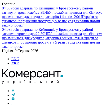
Головне
04:08
Росія вдарила по Київщині: у Броварському районі
загинули троє людей
22:39
НБУ послабив правила для бізнесу:
що зміниться для кредитів, аграріїв і банків
12:01
Штрафи за
фінансові порушення зростуть у 5 разів: уряд схвалив новий
законопроєкт
04:08
Росія вдарила по Київщині: у Броварському районі
загинули троє людей
22:39
НБУ послабив правила для бізнесу:
що зміниться для кредитів, аграріїв і банків
12:01
Штрафи за
фінансові порушення зростуть у 5 разів: уряд схвалив новий
законопроєкт
Неділя, 9 Серпня 2026
ENG
УКР