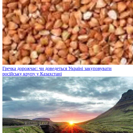
Гречка дорожчає: чи доведеться Україні закуповувати
російську крупу у Казахстані