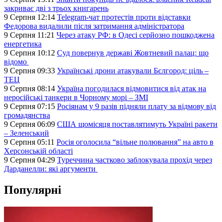
закриває дві з трьох книгарень
9 Серпня 12:14
Telegram-чат протестів проти відставки
Федорова видалили після затримання адміністратора
9 Серпня 11:21
Через атаку РФ: в Одесі серйозно пошкоджена
енергетика
9 Серпня 10:12
Суд повернув державі Жовтневий палац: що
відомо
9 Серпня 09:33
Українські дрони атакували Бєлгород: ціль –
ТЕЦ
9 Серпня 08:14
Україна погодилася відмовитися від атак на
неросійські танкери в Чорному морі – ЗМІ
9 Серпня 07:15
Росіянам у 9 разів підняли плату за відмову від
громадянства
9 Серпня 06:09
США щомісяця поставлятимуть Україні ракети
– Зеленський
9 Серпня 05:11
Росія оголосила “вільне полювання” на авто в
Херсонській області
9 Серпня 04:29
Туреччина частково заблокувала прохід через
Дарданелли: які аргументи
Популярні