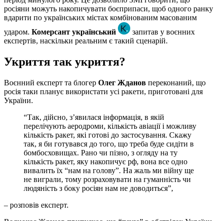
росіяни можуть накопичувати боєприпаси, щоб одного ранку
вдарити по українських містах комбінованим масованим
ударом.
Комерсант український
запитав у воєнних
експертів, наскільки реальним є такий сценарій.
Укриття так укриття?
Воєнний експерт та блогер
Олег Жданов
переконаний, що
росія таки планує використати усі ракети, приготовані для
України.
“Так, дійсно, з’явилася інформація, в якій
перелічують аеродроми, кількість авіації і можливу
кількість ракет, які готові до застосування. Скажу
так, я би готувався до того, що треба буде сидіти в
бомбосховищах. Рано чи пізно, з огляду на ту
кількість ракет, яку накопичує рф, вона все одно
вивалить їх “нам на голову”. На жаль ми війну ще
не виграли, тому розраховувати на гуманність чи
людяність з боку росіян нам не доводиться”,
– розповів експерт.