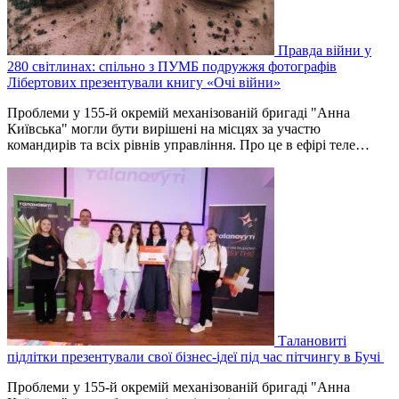
Правда війни у
280 світлинах: спільно з ПУМБ подружжя фотографів
Лібертових презентували книгу «Очі війни»
Проблеми у 155-й окремій механізованій бригаді "Анна
Київська" могли бути вирішені на місцях за участю
командирів та всіх рівнів управління. Про це в ефірі теле…
Талановиті
підлітки презентували свої бізнес-ідеї під час пітчингу в Бучі
Проблеми у 155-й окремій механізованій бригаді "Анна