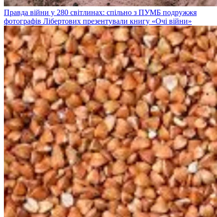
Правда війни у 280 світлинах: спільно з ПУМБ подружжя
фотографів Лібертових презентували книгу «Очі війни»