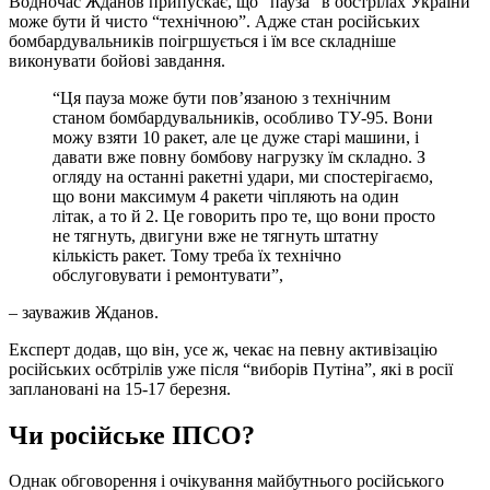
Водночас Жданов припускає, що “пауза” в обстрілах України
може бути й чисто “технічною”. Адже стан російських
бомбардувальників поігршується і їм все складніше
виконувати бойові завдання.
“Ця пауза може бути пов’язаною з технічним
станом бомбардувальників, особливо ТУ-95. Вони
можу взяти 10 ракет, але це дуже старі машини, і
давати вже повну бомбову нагрузку їм складно. З
огляду на останні ракетні удари, ми спостерігаємо,
що вони максимум 4 ракети чіпляють на один
літак, а то й 2. Це говорить про те, що вони просто
не тягнуть, двигуни вже не тягнуть штатну
кількість ракет. Тому треба їх технічно
обслуговувати і ремонтувати”,
– зауважив Жданов.
Експерт додав, що він, усе ж, чекає на певну активізацію
російських осбтрілів уже після “виборів Путіна”, які в росії
заплановані на 15-17 березня.
Чи російське ІПСО?
Однак обговорення і очікування майбутнього російського