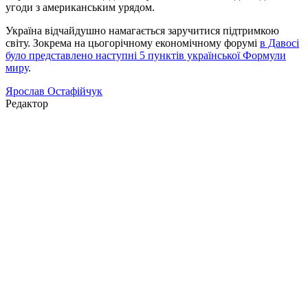
угоди з американським урядом.
Україна відчайдушно намагається заручитися підтримкою
світу. Зокрема на цьогорічному економічному форумі
в Давосі
було представлено наступні 5 пунктів української Формули
миру
.
Ярослав Остафійчук
Редактор