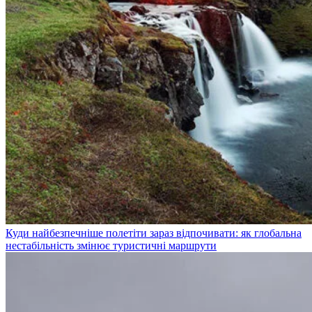
Куди найбезпечніше полетіти зараз відпочивати: як глобальна
нестабільність змінює туристичні маршрути