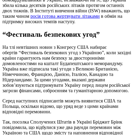
збила кілька десятків російських літаків протягом останніх
двох тижнів. В Інституті вивчення війни (ISW) вважають, що
таким чином
росія готова жертвувати літаками
в обмін на
підтримку високих темпів наступу.
“Фестиваль безпекових угод”
На тлі невтішних новин з Конгресу США набирає
обертів “Фестиваль безпекових угод з Україною”, коли західні
країни гарантують нам безпеку за двосторонніми
домовленостями на кшталт Будапештського меморандуму.
Україна вже підписала такі угоди з Великою Британією,
Німеччиною, Францією, Данією, Італією, Канадою та
Нідерландами. За цими угодами, вказані держави
зобов’язуються підтримувати Україну перед лицем російської
загрози фінансами, озброєнням та гуманітарною допомогою.
Серед наступних підписантів можуть виявитися США та
Польща, оскільки відомо, що уряд веде з цими країнами
відповідні перемовини.
Так, посолка Сполучених Штатів в Україні Бріджит Брінк
повідомила, що відбулися уже два раунди перемовин між
Україною та США щодо змісту та наповнення відповідної