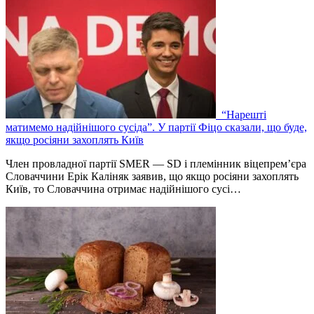
“Нарешті
матимемо надійнішого сусіда”. У партії Фіцо сказали, що буде,
якщо росіяни захоплять Київ
Член провладної партії SMER — SD і племінник віцепрем’єра
Словаччини Ерік Каліняк заявив, що якщо росіяни захоплять
Київ, то Словаччина отримає надійнішого сусі…