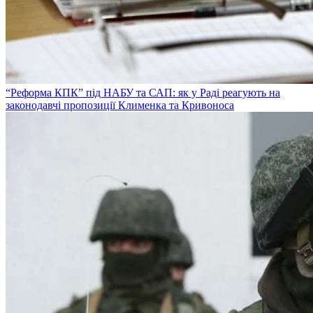
“Реформа КПК” під НАБУ та САП: як у Раді реагують на
законодавчі пропозиції Клименка та Кривоноса