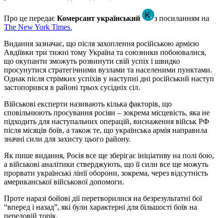
Про це передає
Комерсант український
з посиланням на
The New York Times.
Видання зазначає, що після захоплення російською армією
Авдіївки три тижні тому Україна та союзники побоювалися,
що окупанти зможуть розвинути свій успіх і швидко
просунутися стратегічними вузлами та населеними пунктами.
Однак після стрімких успіхів у наступні дні російський наступ
застопорився в районі трьох сусідніх сіл.
Військові експерти називають кілька факторів, що
сповільнюють просування росіян – зокрема місцевість, яка не
підходить для наступальних операцій, виснаження військ РФ
після місяців боїв, а також те, що українська армія направила
значні сили для захисту цього району.
Як пише видання, Росія все ще зберігає ініціативу на полі бою,
а військові аналітики стверджують, що її сили все ще можуть
прорвати українські лінії оборони, зокрема, через відсутність
американської військової допомоги.
Проте наразі бойові дії перетворилися на безрезультатні бої
“вперед і назад”, які були характерні для більшості боїв на
передовій торік.