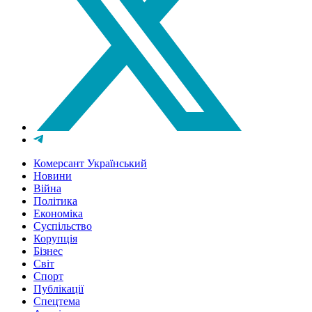
Комерсант Український
Новини
Війна
Політика
Економіка
Суспільство
Корупція
Бізнес
Світ
Спорт
Публікації
Спецтема