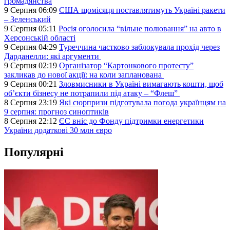
громадянства
9 Серпня 06:09
США щомісяця поставлятимуть Україні ракети
– Зеленський
9 Серпня 05:11
Росія оголосила “вільне полювання” на авто в
Херсонській області
9 Серпня 04:29
Туреччина частково заблокувала прохід через
Дарданелли: які аргументи
9 Серпня 02:19
Організатор “Картонкового протесту”
закликав до нової акції: на коли запланована
9 Серпня 00:21
Зловмисники в Україні вимагають кошти, щоб
об’єкти бізнесу не потрапили під атаку – “Флеш”
8 Серпня 23:19
Які сюрпризи підготувала погода українцям на
9 серпня: прогноз синоптиків
8 Серпня 22:12
ЄС вніс до Фонду підтримки енергетики
України додаткові 30 млн євро
Популярні