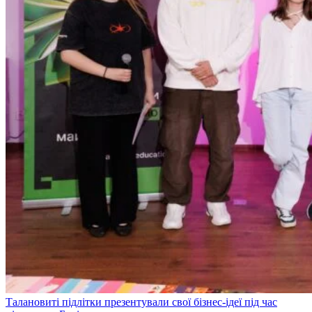
Талановиті підлітки презентували свої бізнес-ідеї під час