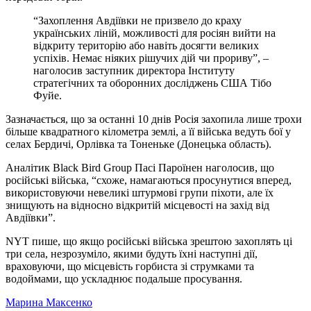
“Захоплення Авдіївки не призвело до краху
українських ліній, можливості для росіян вийти на
відкриту територію або навіть досягти великих
успіхів. Немає ніяких рішучих дій чи прориву”, –
наголосив заступник директора Інституту
стратегічних та оборонних досліджень США Тібо
Фуйе.
Зазначається, що за останні 10 днів Росія захопила лише трохи
більше квадратного кілометра землі, а її війська ведуть бої у
селах Бердичі, Орлівка та Тоненьке (Донецька область).
Аналітик Black Bird Group Пасі Пароїнен наголосив, що
російські війська, “схоже, намагаються просунутися вперед,
використовуючи невеликі штурмові групи піхоти, але їх
знищують на відносно відкритій місцевості на захід від
Авдіївки”.
NYT пише, що якщо російські війська зрештою захоплять ці
три села, незрозуміло, якими будуть їхні наступні дії,
враховуючи, що місцевість горбиста зі струмками та
водоймами, що ускладнює подальше просування.
Марина Максенко