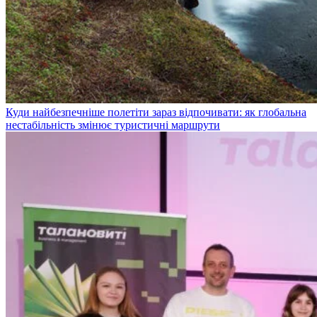
Куди найбезпечніше полетіти зараз відпочивати: як глобальна
нестабільність змінює туристичні маршрути