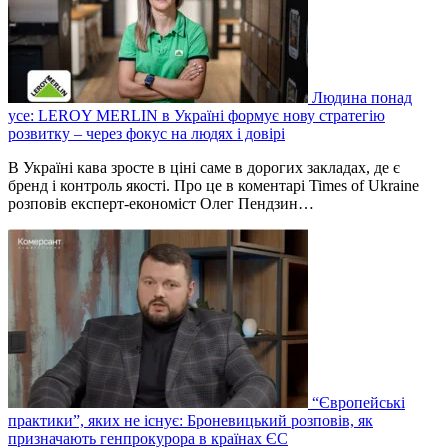
Людина понад
усе: LEROY MERLIN в Україні формує нову стратегію
розвитку – через фокус на людях і довірі
В Україні кава зросте в ціні саме в дорогих закладах, де є
бренд і контроль якості. Про це в коментарі Times of Ukraine
розповів експерт-економіст Олег Пендзин…
“Європейські
практики”, яких не існує: Броневицький розповів, як
призначають генпрокурора в країнах ЄС