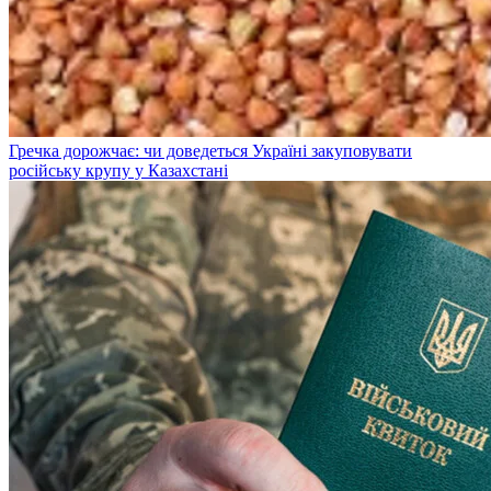
Гречка дорожчає: чи доведеться Україні закуповувати
російську крупу у Казахстані