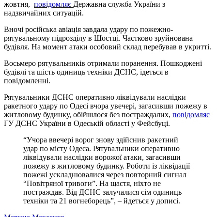
жовтня,
повідомляє
Державна служба України з
надзвичайних ситуацій.
Вночі російська авіація завдала удару по пожежно-
рятувальному підрозділу в Шостці. Частково зруйнована
будівля. На момент атаки особовий склад перебував в укритті.
Восьмеро рятувальників отримали поранення. Пошкоджені
будівлі та шість одиниць техніки ДСНС, ідеться в
повідомленні.
Рятувальники ДСНС оперативно ліквідували наслідки
ракетного удару по Одесі вчора увечері, загасивши пожежу в
житловому будинку, обійшлося без постраждалих,
повідомляє
ГУ ДСНС України в Одеській області у Фейсбуці.
“Учора ввечері ворог знову здійснив ракетний
удар по місту Одеса. Рятувальники оперативно
ліквідували наслідки ворожої атаки, загасивши
пожежу в житловому будинку. Роботи із ліквідації
пожежі ускладнювалися через повторний сигнал
“Повітряної тривоги”. На щастя, ніхто не
постраждав. Від ДСНС залучалися сім одиниць
техніки та 21 вогнеборець”, – йдеться у дописі.