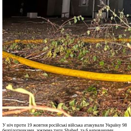
У ніч проти 19 жовтня російські війська атакували Україну 98
безпілотниками, зокрема типу Shahed, та 6 керованими