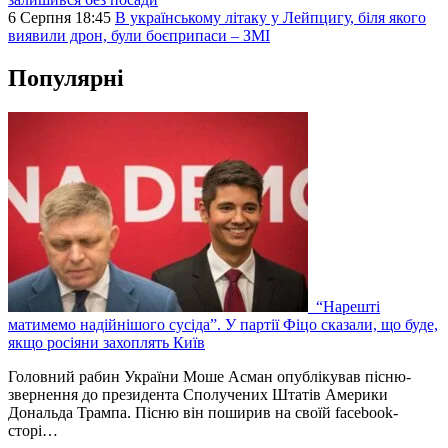
6 Серпня 18:45
В українському літаку у Лейпцигу, біля якого
виявили дрон, були боєприпаси – ЗМІ
Популярні
“Нарешті
матимемо надійнішого сусіда”. У партії Фіцо сказали, що буде,
якщо росіяни захоплять Київ
Головний рабин України Моше Асман опублікував пісню-
звернення до президента Сполучених Штатів Америки
Дональда Трампа. Пісню він поширив на своїй facebook-
сторі…