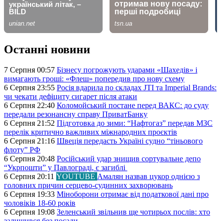
Останні новини
7 Серпня 00:57
Бізнесу погрожують ударами «Шахедів» і
вимагають гроші: «Флеш» попередив про нову схему
6 Серпня 23:55
Росія вдарила по складах JTI та Imperial Brands:
чи чекати дефіциту сигарет після атаки
6 Серпня 22:40
Коломойський постане перед ВАКС: до суду
передали резонансну справу ПриватБанку
6 Серпня 21:52
Підготовка до зими: “Нафтогаз” передав МЗС
перелік критично важливих міжнародних проєктів
6 Серпня 21:16
Швеція передасть Україні судно “тіньового
флоту” РФ
6 Серпня 20:48
Російський удар знищив сортувальне депо
“Укрпошти” у Павлограді, є загиблі
6 Серпня 20:11
YOUTUBE
Амалян назвав цукор однією з
головних причин серцево-судинних захворювань
6 Серпня 19:33
Міноборони отримає від податкової дані про
чоловіків 18-60 років
6 Серпня 19:08
Зеленський звільнив ще чотирьох послів: хто
залишився без посади