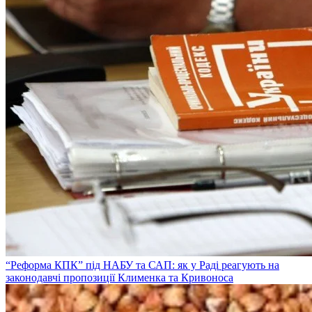
“Реформа КПК” під НАБУ та САП: як у Раді реагують на
законодавчі пропозиції Клименка та Кривоноса