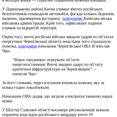
в молодої жінки — серйозне поранення нижньої кінцівки.
У Дарницькому районі Києва уламки збитих російських
безпілотників пошкодили автомобілі, фасади кількох будинків,
балкони, приміщення ресторану,
повідомляє
Київська міська
військова адміністрація. Крім того, зафіксоване падіння
уламків на відкритій території.
Окрім того, вночі російські війська завдали ударів по об’єктах
енергетики Чернігівської області, внаслідок чого спалахнула
пожежа,
повідомив
начальник Чернігівської ОВА В’ячеслав
Чаус.
“Ворог продовжує атакувати обʼєкти
енергопостачання. Вночі завдано удару по обʼєкту
критичної інфраструктури на Чернігівщині”, –
написав Чаус.
За його словами, через влучання виникла пожежа, яку за
кілька годин локалізували.
Начальник ОВА додав, що загрози електропостачанню наразі
немає.
У Шостці Сумської області восьмеро рятувальників зазнали
поранень внаслідок російського авіаудару вночі 19