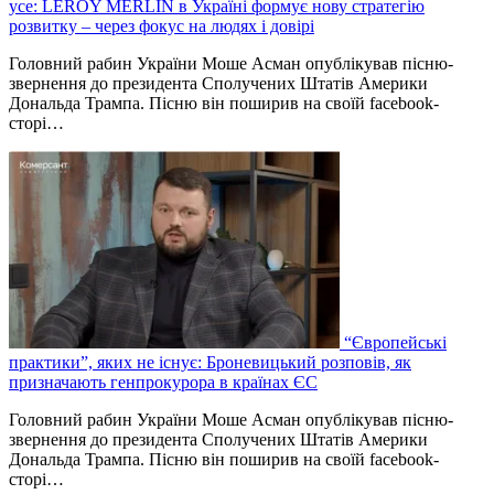
усе: LEROY MERLIN в Україні формує нову стратегію
розвитку – через фокус на людях і довірі
Головний рабин України Моше Асман опублікував пісню-
звернення до президента Сполучених Штатів Америки
Дональда Трампа. Пісню він поширив на своїй facebook-
сторі…
“Європейські
практики”, яких не існує: Броневицький розповів, як
призначають генпрокурора в країнах ЄС
Головний рабин України Моше Асман опублікував пісню-
звернення до президента Сполучених Штатів Америки
Дональда Трампа. Пісню він поширив на своїй facebook-
сторі…