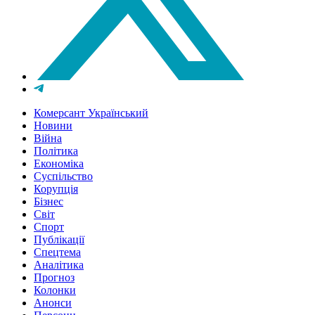
Комерсант Український
Новини
Війна
Політика
Економіка
Суспільство
Корупція
Бізнес
Світ
Спорт
Публікації
Спецтема
Аналітика
Прогноз
Колонки
Анонси