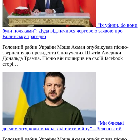
“Їх убили, бо вони
були поляками”: Дуда відзначився черговою заявою про
Волинську трагедію
Головний рабин України Моше Асман опублікував пісню-
звернення до президента Сполучених Штатів Америки
Дональда Трампа. Пісню він поширив на своїй facebook-
сторі…
“Ми близькі
до моменту, коли можна закінчити війну” – Зеленський
Головний рабин України Моше Асман опублікував пісню-