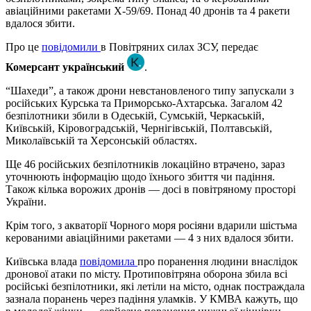
авіаційними ракетами Х-59/69. Понад 40 дронів та 4 ракети
вдалося збити.
Про це
повідомили
в Повітряних силах ЗСУ, передає
Комерсант український
.
“Шахеди”, а також дрони невстановленого типу запускали з
російських Курська та Приморсько-Ахтарська. Загалом 42
безпілотники збили в Одеській, Сумській, Черкаській,
Київській, Кіровоградській, Чернігівській, Полтавській,
Миколаївській та Херсонській областях.
Ще 46 російських безпілотників локаційно втрачено, зараз
уточнюють інформацію щодо їхнього збиття чи падіння.
Також кілька ворожих дронів — досі в повітряному просторі
України.
Крім того, з акваторії Чорного моря росіяни вдарили шістьма
керованими авіаційними ракетами — 4 з них вдалося збити.
Київська влада
повідомила
про поранення людини внаслідок
дронової атаки по місту. Протиповітряна оборона збила всі
російські безпілотники, які летіли на місто, однак постраждала
зазнала поранень через падіння уламків. У КМВА кажуть, що