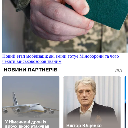
Новий етап мобілізації: які зміни готує Міноборони та чого
чекати військовозобов’язаним