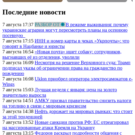
Последние новости
7 августа 17:37
РАЗБОР ОТ
В режиме выживания: почему
украинские аграрии могут пересмотреть планы на осеннюю
посевную
7 августа 17:15
ИНН и номер карты в чеках «Укрпочты»: что
говорят в Нацбанке и юристы
7 августа 16:54
«Новая почта» ищет собаку: сотрудников,
выгнавших её из отделения, уволили
7 августа 16:09
Несмотря на решение Верховного суда: Трамп
подписал указы об ограничении права на гражданство по
рождению
7 августа 16:08
Uklon приобрел оператора электросамокатов e-
Wings
7 августа 15:03
Лучшая неделя с января: цена на золото
значительно выросла
7 августа 14:51
АМКУ призвал правительство снизить налоги
на топливо в связи с мировым кризисом
7 августа 14:38
Нефть дорожает на мировых рынках: что стоит
за этой тенденцией
7 августа 13:52
Новые санкции против РФ: ЕС отреагировал
на массированные атаки Кремля на Украину
7 августа 13:15
Федоров раскрыл подробности общения с