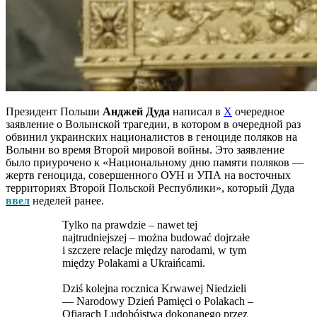
Президент Польши
Анджей Дуда
написал в
Х
очередное
заявление о Волынской трагедии, в котором в очередной раз
обвинил украинских националистов в геноциде поляков на
Волыни во время Второй мировой войны. Это заявление
было приурочено к «Национальному дню памяти поляков —
жертв геноцида, совершенного ОУН и УПА на восточных
территориях Второй Польской Республики», который Дуда
ввел
неделей ранее.
Tylko na prawdzie – nawet tej
najtrudniejszej – można budować dojrzałe
i szczere relacje między narodami, w tym
między Polakami a Ukraińcami.
Dziś kolejna rocznica Krwawej Niedzieli
— Narodowy Dzień Pamięci o Polakach –
Ofiarach Ludobójstwa dokonanego przez