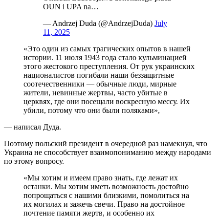
OUN i UPA na…
— Andrzej Duda (@AndrzejDuda)
July
11, 2025
«Это один из самых трагических опытов в нашей
истории. 11 июля 1943 года стало кульминацией
этого жестокого преступления. От рук украинских
националистов погибали наши беззащитные
соотечественники — обычные люди, мирные
жители, невинные жертвы, часто убитые в
церквях, где они посещали воскресную мессу. Их
убили, потому что они были поляками»,
— написал Дуда.
Поэтому польский президент в очередной раз намекнул, что
Украина не способствует взаимопониманию между народами
по этому вопросу.
«Мы хотим и имеем право знать, где лежат их
останки. Мы хотим иметь возможность достойно
попрощаться с нашими близкими, помолиться на
их могилах и зажечь свечи. Право на достойное
почтение памяти жертв, и особенно их