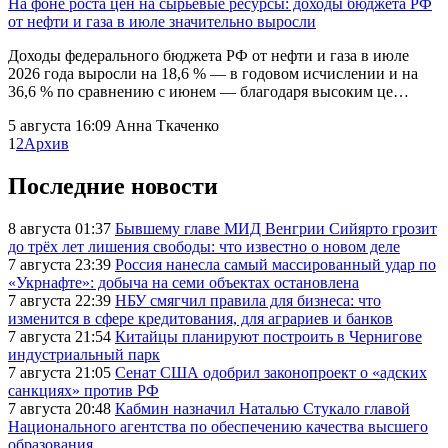
На фоне роста цен на сырьевые ресурсы: доходы бюджета РФ
от нефти и газа в июле значительно выросли
Доходы федерального бюджета РФ от нефти и газа в июле
2026 года выросли на 18,6 % — в годовом исчислении и на
36,6 % по сравнению с июнем — благодаря высоким це…
5 августа 16:09
Анна Ткаченко
1
2
Архив
Последние новости
8 августа 01:37
Бывшему главе МИД Венгрии Сийярто грозит
до трёх лет лишения свободы: что известно о новом деле
7 августа 23:39
Россия нанесла самый массированный удар по
«Укрнафте»: добыча на семи объектах остановлена
7 августа 22:39
НБУ смягчил правила для бизнеса: что
изменится в сфере кредитования, для аграриев и банков
7 августа 21:54
Китайцы планируют построить в Чернигове
индустриальный парк
7 августа 21:05
Сенат США одобрил законопроект о «адских
санкциях» против РФ
7 августа 20:48
Кабмин назначил Наталью Стукало главой
Национального агентства по обеспечению качества высшего
образования