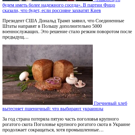
будем иметь более надежного соседа». В партии Фицо
сказали, что будет, если россияне захватят Киев
Президент США Дональд Трамп заявил, что Соединенные
Штаты направят в Польшу дополнительно 5000
военнослужащих. Это решение стало резким поворотом после
предыдущ…
Гречневый хлеб
вытесняет пшеничный: что выбирают украинцы
За год страна потеряла пятую часть поголовья крупного
рогатого скота Поголовье крупного рогатого скота в Украине
продолжает сокращаться, хотя промышленные…