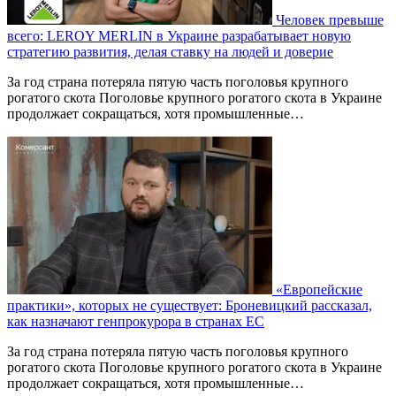
Человек превыше
всего: LEROY MERLIN в Украине разрабатывает новую
стратегию развития, делая ставку на людей и доверие
За год страна потеряла пятую часть поголовья крупного
рогатого скота Поголовье крупного рогатого скота в Украине
продолжает сокращаться, хотя промышленные…
«Европейские
практики», которых не существует: Броневицкий рассказал,
как назначают генпрокурора в странах ЕС
За год страна потеряла пятую часть поголовья крупного
рогатого скота Поголовье крупного рогатого скота в Украине
продолжает сокращаться, хотя промышленные…