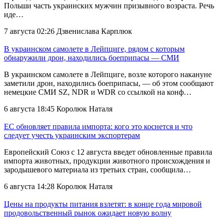
Польши часть украинских мужчин призывного возраста. Речь
иде…
7 августа 02:26
Дзвенислава Карплюк
В украинском самолете в Лейпциге, рядом с которым
обнаружили дрон, находились боеприпасы — СМИ
В украинском самолете в Лейпциге, возле которого накануне
заметили дрон, находились боеприпасы, — об этом сообщают
немецкие СМИ SZ, NDR и WDR со ссылкой на конф…
6 августа 18:45
Королюк Наталя
ЕС обновляет правила импорта: кого это коснется и что
следует учесть украинским экспортерам
Европейский Союз с 12 августа введет обновленные правила
импорта животных, продукции животного происхождения и
зародышевого материала из третьих стран, сообщила…
6 августа 14:28
Королюк Наталя
Цены на продукты питания взлетят: в конце года мировой
продовольственный рынок ожидает новую волну