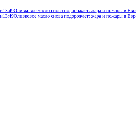
ли
13:49
Оливковое масло снова подорожает: жара и пожары в Евр
ли
13:49
Оливковое масло снова подорожает: жара и пожары в Евр