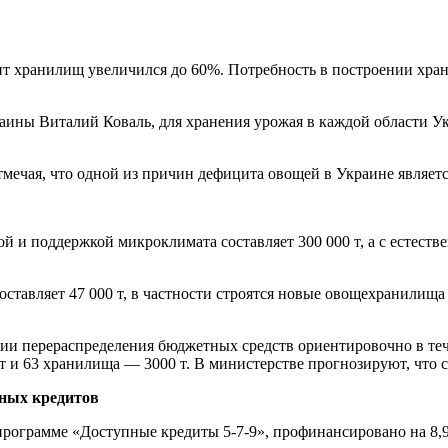
т хранилищ увеличился до 60%. Потребность в построении хран
раины Виталий Коваль, для хранения урожая в каждой области У
мечая, что одной из причин дефицита овощей в Украине являетс
 и поддержкой микроклимата составляет 300 000 т, а с естеств
ставляет 47 000 т, в частности строятся новые овощехранилища 
и перераспределения бюджетных средств ориентировочно в тече
 и 63 хранилища — 3000 т. В министерстве прогнозируют, что с
пных кредитов
 программе «Доступные кредиты 5-7-9», профинансировано на 8,9