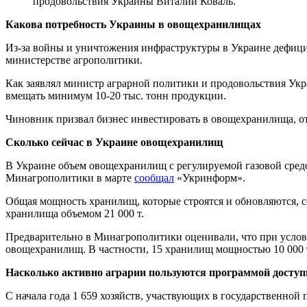
продовольствия Украины Виталий Коваль.
Какова потребность Украины в овощехранилищах
Из-за войны и уничтожения инфраструктуры в Украине дефици
министерстве агрополитики.
Как заявлял министр аграрной политики и продовольствия Ук
вмещать минимум 10-20 тыс. тонн продукции.
Чиновник призвал бизнес инвестировать в овощехранилища, от
Сколько сейчас в Украине овощехранилищ
В Украине объем овощехранилищ с регулируемой газовой средой
Минагрополитики в марте
сообщал
«Укринформ».
Общая мощность хранилищ, которые строятся и обновляются, со
хранилища объемом 21 000 т.
Предварительно в Минагрополитики оценивали, что при услови
овощехранилищ. В частности, 15 хранилищ мощностью 10 000 т
Насколько активно аграрии пользуются программой досту
С начала года 1 659 хозяйств, участвующих в государственной